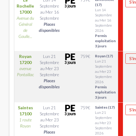
S'i
(17)
Rochelle
Septembre
Lun 14
17000
au
Mer 16
Septembre
Avenue du
Septembre
au Mer 16
Général
Places
Septembre
de
disponibles
2026
Permis
Gaulle...
exploitation
3 jours
Royan
Lun 21
759
€
Royan (17)
S'i
Lun 21
17200
Septembre
Septembre
avenue
au
Mer 23
au Mer 23
Pontaillac
Septembre
Septembre
Places
2026
disponibles
Permis
exploitation
3 jours
Saintes
Lun 21
759
€
Saintes (17)
S'i
Lun 21
17100
Septembre
Septembre
1 route
au
Mer 23
au Mer 23
Royan
Septembre
Septembre
Places
2026