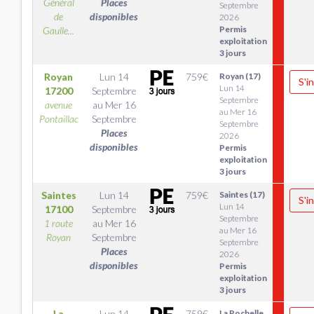
Général
Places
Septembre
de
disponibles
2026
Permis
Gaulle...
exploitation
3 jours
Royan
Lun 14
759
€
Royan (17)
S'i
Lun 14
17200
Septembre
Septembre
avenue
au
Mer 16
au Mer 16
Pontaillac
Septembre
Septembre
Places
2026
disponibles
Permis
exploitation
3 jours
Saintes
Lun 14
759
€
Saintes (17)
S'i
Lun 14
17100
Septembre
Septembre
1 route
au
Mer 16
au Mer 16
Royan
Septembre
Septembre
Places
2026
disponibles
Permis
exploitation
3 jours
La
Lun 14
759
€
La Rochelle