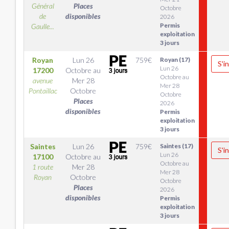
Général
Places
Octobre
de
disponibles
2026
Permis
Gaulle...
exploitation
3 jours
Royan
Lun 26
759
€
Royan (17)
S'i
Lun 26
17200
Octobre
au
Octobre au
avenue
Mer 28
Mer 28
Pontaillac
Octobre
Octobre
Places
2026
disponibles
Permis
exploitation
3 jours
Saintes
Lun 26
759
€
Saintes (17)
S'i
Lun 26
17100
Octobre
au
Octobre au
1 route
Mer 28
Mer 28
Royan
Octobre
Octobre
Places
2026
disponibles
Permis
exploitation
3 jours