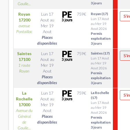
3 jours
Gaulle...
Royan
Lun 17
759
€
Royan (17)
S'i
Lun 17 Aout
17200
Aout
au
au Mer 19
avenue
Mer 19
Aout 2026
Pontaillac
Aout
Permis
Places
exploitation
disponibles
3 jours
Saintes
Lun 17
759
€
Saintes (17)
S'i
Lun 17 Aout
17100
Aout
au
au Mer 19
1 route
Mer 19
Aout 2026
Royan
Aout
Permis
Places
exploitation
disponibles
3 jours
La
Lun 17
759
€
La Rochelle
S'i
(17)
Rochelle
Aout
au
Lun 17 Aout
17000
Mer 19
au Mer 19
Avenue du
Aout
Aout 2026
Général
Places
Permis
de
disponibles
exploitation
3 jours
Gaulle...