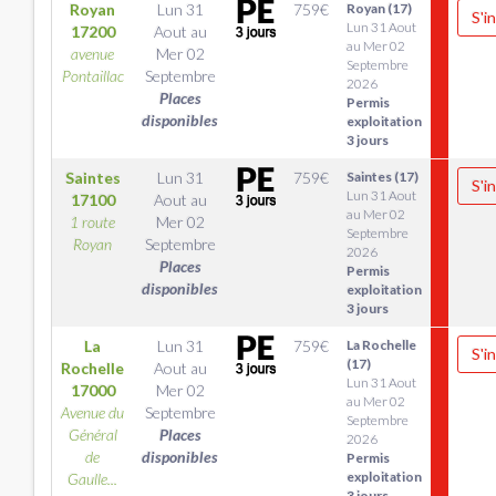
Royan
Lun 31
759
€
Royan (17)
S'i
Lun 31 Aout
17200
Aout
au
au Mer 02
avenue
Mer 02
Septembre
Pontaillac
Septembre
2026
Places
Permis
disponibles
exploitation
3 jours
Saintes
Lun 31
759
€
Saintes (17)
S'i
Lun 31 Aout
17100
Aout
au
au Mer 02
1 route
Mer 02
Septembre
Royan
Septembre
2026
Places
Permis
disponibles
exploitation
3 jours
La
Lun 31
759
€
La Rochelle
S'i
(17)
Rochelle
Aout
au
Lun 31 Aout
17000
Mer 02
au Mer 02
Avenue du
Septembre
Septembre
Général
Places
2026
de
disponibles
Permis
exploitation
Gaulle...
3 jours