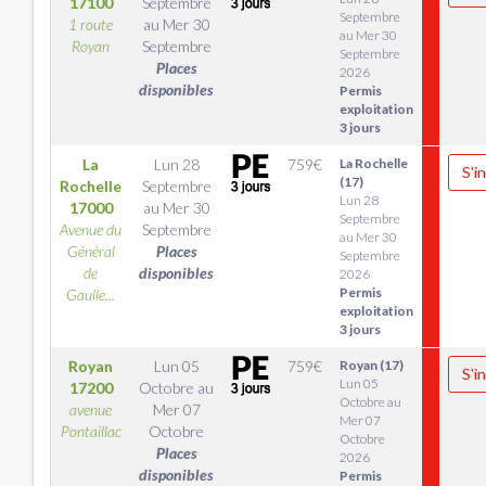
17100
Septembre
Septembre
1 route
au
Mer 30
au Mer 30
Royan
Septembre
Septembre
Places
2026
disponibles
Permis
exploitation
3 jours
La
Lun 28
759
€
La Rochelle
S'i
(17)
Rochelle
Septembre
Lun 28
17000
au
Mer 30
Septembre
Avenue du
Septembre
au Mer 30
Général
Places
Septembre
de
disponibles
2026
Permis
Gaulle...
exploitation
3 jours
Royan
Lun 05
759
€
Royan (17)
S'i
Lun 05
17200
Octobre
au
Octobre au
avenue
Mer 07
Mer 07
Pontaillac
Octobre
Octobre
Places
2026
disponibles
Permis