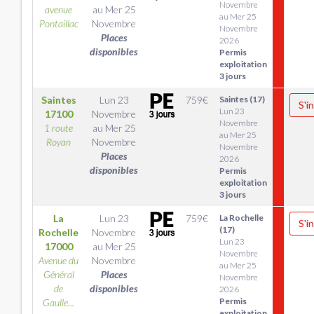
Novembre
avenue
au
Mer 25
au Mer 25
Pontaillac
Novembre
Novembre
Places
2026
disponibles
Permis
exploitation
3 jours
Saintes
Lun 23
759
€
Saintes (17)
S'i
Lun 23
17100
Novembre
Novembre
1 route
au
Mer 25
au Mer 25
Royan
Novembre
Novembre
Places
2026
disponibles
Permis
exploitation
3 jours
La
Lun 23
759
€
La Rochelle
S'i
(17)
Rochelle
Novembre
Lun 23
17000
au
Mer 25
Novembre
Avenue du
Novembre
au Mer 25
Général
Places
Novembre
de
disponibles
2026
Permis
Gaulle...
exploitation