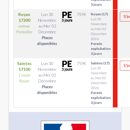
3 jours
Royan
Lun 30
759
€
Royan (17)
S'i
Lun 30
17200
Novembre
Novembre
avenue
au
Mer 02
au Mer 02
Pontaillac
Décembre
Décembre
Places
2026
disponibles
Permis
exploitation
3 jours
Saintes
Lun 30
759
€
Saintes (17)
S'i
Lun 30
17100
Novembre
Novembre
1 route
au
Mer 02
au Mer 02
Royan
Décembre
Décembre
Places
2026
disponibles
Permis
exploitation
3 jours