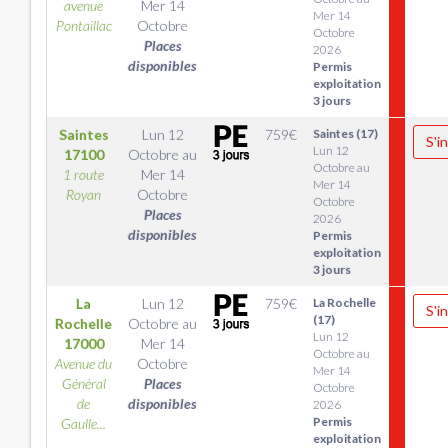
avenue
Mer 14
Mer 14
Pontaillac
Octobre
Octobre
Places
2026
disponibles
Permis
exploitation
3 jours
Saintes
Lun 12
759
€
Saintes (17)
S'i
Lun 12
17100
Octobre
au
Octobre au
1 route
Mer 14
Mer 14
Royan
Octobre
Octobre
Places
2026
disponibles
Permis
exploitation
3 jours
La
Lun 12
759
€
La Rochelle
S'i
(17)
Rochelle
Octobre
au
Lun 12
17000
Mer 14
Octobre au
Avenue du
Octobre
Mer 14
Général
Places
Octobre
de
disponibles
2026
Permis
Gaulle...
exploitation