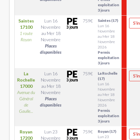
exploitation
3 jours
Saintes
Lun 16
759
€
Saintes (17)
S'i
Lun 16
17100
Novembre
Novembre
1 route
au
Mer 18
au Mer 18
Royan
Novembre
Novembre
Places
2026
disponibles
Permis
exploitation
3 jours
La
Lun 16
759
€
La Rochelle
S'i
(17)
Rochelle
Novembre
Lun 16
17000
au
Mer 18
Novembre
Avenue du
Novembre
au Mer 18
Général
Places
Novembre
de
disponibles
2026
Permis
Gaulle...
exploitation
3 jours
Royan
Lun 23
759
€
Royan (17)
S'i
Lun 23
17200
Novembre