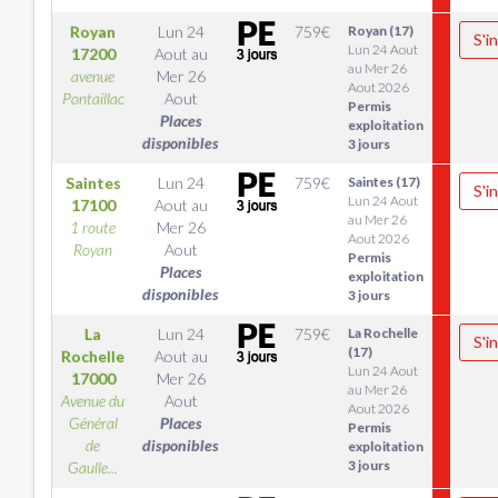
Royan
Lun 24
759
€
Royan (17)
S'i
Lun 24 Aout
17200
Aout
au
au Mer 26
avenue
Mer 26
Aout 2026
Pontaillac
Aout
Permis
Places
exploitation
disponibles
3 jours
Saintes
Lun 24
759
€
Saintes (17)
S'i
Lun 24 Aout
17100
Aout
au
au Mer 26
1 route
Mer 26
Aout 2026
Royan
Aout
Permis
Places
exploitation
disponibles
3 jours
La
Lun 24
759
€
La Rochelle
S'i
(17)
Rochelle
Aout
au
Lun 24 Aout
17000
Mer 26
au Mer 26
Avenue du
Aout
Aout 2026
Général
Places
Permis
de
disponibles
exploitation
3 jours
Gaulle...