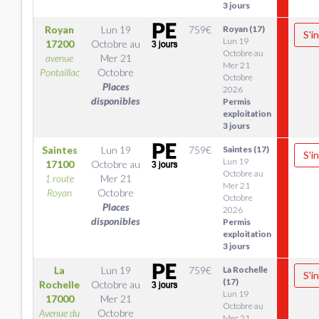
3 jours
Royan
Lun 19
759
€
Royan (17)
S'i
Lun 19
17200
Octobre
au
Octobre au
avenue
Mer 21
Mer 21
Pontaillac
Octobre
Octobre
Places
2026
disponibles
Permis
exploitation
3 jours
Saintes
Lun 19
759
€
Saintes (17)
S'i
Lun 19
17100
Octobre
au
Octobre au
1 route
Mer 21
Mer 21
Royan
Octobre
Octobre
Places
2026
disponibles
Permis
exploitation
3 jours
La
Lun 19
759
€
La Rochelle
S'i
(17)
Rochelle
Octobre
au
Lun 19
17000
Mer 21
Octobre au
Avenue du
Octobre
Mer 21