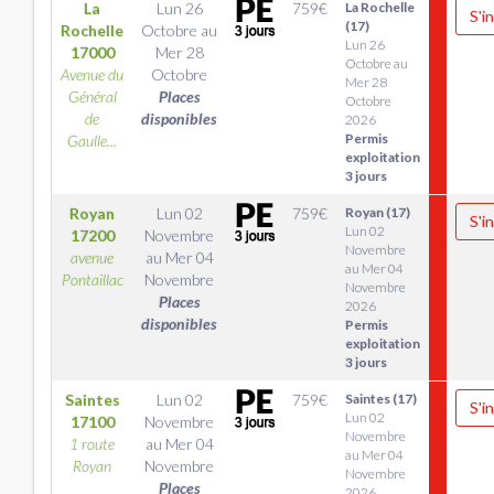
La
Lun 26
759
€
La Rochelle
S'i
(17)
Rochelle
Octobre
au
Lun 26
17000
Mer 28
Octobre au
Avenue du
Octobre
Mer 28
Général
Places
Octobre
de
disponibles
2026
Permis
Gaulle...
exploitation
3 jours
Royan
Lun 02
759
€
Royan (17)
S'i
Lun 02
17200
Novembre
Novembre
avenue
au
Mer 04
au Mer 04
Pontaillac
Novembre
Novembre
Places
2026
disponibles
Permis
exploitation
3 jours
Saintes
Lun 02
759
€
Saintes (17)
S'i
Lun 02
17100
Novembre
Novembre
1 route
au
Mer 04
au Mer 04
Royan
Novembre
Novembre
Places
2026