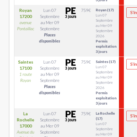
Royan
Lun 07
759
€
Royan (17)
S'i
Lun 07
17200
Septembre
Septembre
avenue
au
Mer 09
au Mer 09
Pontaillac
Septembre
Septembre
Places
2026
disponibles
Permis
exploitation
3 jours
Saintes
Lun 07
759
€
Saintes (17)
S'i
Lun 07
17100
Septembre
Septembre
1 route
au
Mer 09
au Mer 09
Royan
Septembre
Septembre
Places
2026
disponibles
Permis
exploitation
3 jours
La
Lun 07
759
€
La Rochelle
S'i
(17)
Rochelle
Septembre
Lun 07
17000
au
Mer 09
Septembre
Avenue du
Septembre
au Mer 09