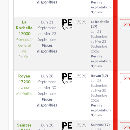
disponibles
Permis
exploitation
3 jours
La
Lun 21
759
€
La Rochelle
S'i
(17)
Rochelle
Septembre
Lun 21
17000
au
Mer 23
Septembre
Avenue du
Septembre
au Mer 23
Général
Places
Septembre
de
disponibles
2026
Permis
Gaulle...
exploitation
3 jours
Royan
Lun 28
759
€
Royan (17)
S'i
Lun 28
17200
Septembre
Septembre
avenue
au
Mer 30
au Mer 30
Pontaillac
Septembre
Septembre
Places
2026
disponibles
Permis
exploitation
3 jours
Saintes
Lun 28
759
€
Saintes (17)
S'i
Lun 28