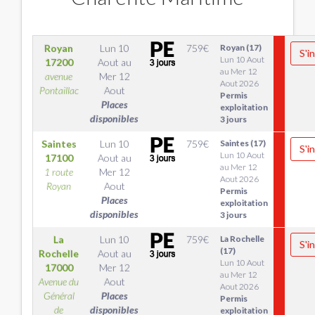
Royan
Lun 10
759
€
Royan (17)
S'i
Lun 10 Aout
17200
Aout
au
au Mer 12
avenue
Mer 12
Aout 2026
Pontaillac
Aout
Permis
Places
exploitation
disponibles
3 jours
Saintes
Lun 10
759
€
Saintes (17)
S'i
Lun 10 Aout
17100
Aout
au
au Mer 12
1 route
Mer 12
Aout 2026
Royan
Aout
Permis
Places
exploitation
disponibles
3 jours
La
Lun 10
759
€
La Rochelle
S'i
(17)
Rochelle
Aout
au
Lun 10 Aout
17000
Mer 12
au Mer 12
Avenue du
Aout
Aout 2026
Général
Places
Permis
de
disponibles
exploitation