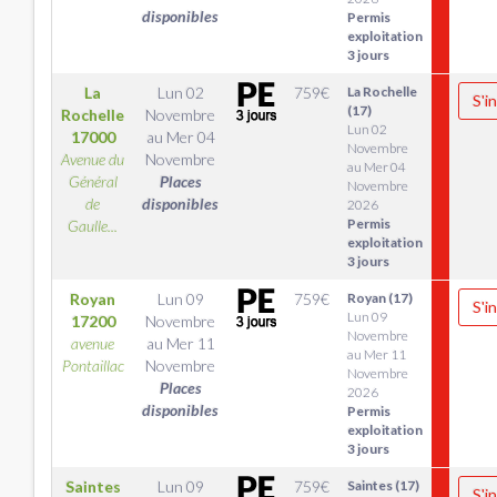
disponibles
Permis
exploitation
3 jours
La
Lun 02
759
€
La Rochelle
S'i
(17)
Rochelle
Novembre
Lun 02
17000
au
Mer 04
Novembre
Avenue du
Novembre
au Mer 04
Général
Places
Novembre
de
disponibles
2026
Permis
Gaulle...
exploitation
3 jours
Royan
Lun 09
759
€
Royan (17)
S'i
Lun 09
17200
Novembre
Novembre
avenue
au
Mer 11
au Mer 11
Pontaillac
Novembre
Novembre
Places
2026
disponibles
Permis
exploitation
3 jours
Saintes
Lun 09
759
€
Saintes (17)
S'i