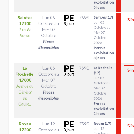
exploitation
3 jours
Saintes
Lun 05
759
€
Saintes (17)
S'i
Lun 05
17100
Octobre
au
Octobre au
1 route
Mer 07
Mer 07
Royan
Octobre
Octobre
Places
2026
disponibles
Permis
exploitation
3 jours
La
Lun 05
759
€
La Rochelle
S'i
(17)
Rochelle
Octobre
au
Lun 05
17000
Mer 07
Octobre au
Avenue du
Octobre
Mer 07
Général
Places
Octobre
de
disponibles
2026
Permis
Gaulle...
exploitation
3 jours
Royan
Lun 12
759
€
Royan (17)
S'i
Lun 12
17200
Octobre
au
Octobre au