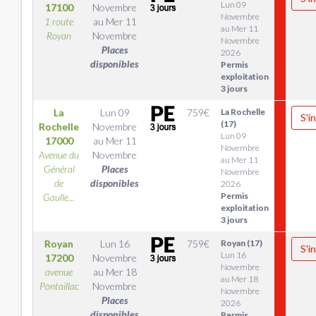
Lun 09
17100
Novembre
Novembre
1 route
au
Mer 11
au Mer 11
Royan
Novembre
Novembre
Places
2026
disponibles
Permis
exploitation
3 jours
La
Lun 09
759
€
La Rochelle
S'i
(17)
Rochelle
Novembre
Lun 09
17000
au
Mer 11
Novembre
Avenue du
Novembre
au Mer 11
Général
Places
Novembre
de
disponibles
2026
Permis
Gaulle...
exploitation
3 jours
Royan
Lun 16
759
€
Royan (17)
S'i
Lun 16
17200
Novembre
Novembre
avenue
au
Mer 18
au Mer 18
Pontaillac
Novembre
Novembre
Places
2026
disponibles
Permis