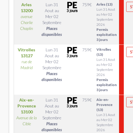
Arles
Lun 31
759
€
Arles (13)
S
Lun 31 Aout
13200
Aout
au
au Mer 02
avenue
Mer 02
Septembre
Charlie
Septembre
2026
Chaplin
Places
Permis
disponibles
exploitation
3 jours
Vitrolles
Lun 31
759
€
Vitrolles
S
(13)
13127
Aout
au
Lun 31 Aout
rue de
Mer 02
au Mer 02
Madrid
Septembre
Septembre
Places
2026
disponibles
Permis
exploitation
3 jours
Aix-en-
Lun 31
759
€
Aix-en-
S
Provence
Provence
Aout
au
(13)
13100
Mer 02
Lun 31 Aout
Avenue de la
Septembre
au Mer 02
Cible
Places
Septembre
disponibles
2026