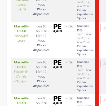
au Mer 12
romain
Aout
Aout 2026
rolland
Places
Permis
disponibles
exploitation
3 jours
Marseille
Lun 10
759
€
Marseille
S
(13)
13008
Aout
au
Lun 10 Aout
boulevard
Mer 12
au Mer 12
pebre
Aout
Aout 2026
Places
Permis
disponibles
exploitation
3 jours
Marseille
Lun 10
759
€
Marseille
S
(13)
13005
Aout
au
Lun 10 Aout
Chemin de
Mer 12
au Mer 12
l'Armée
Aout
Aout 2026
d'Afrique...
Places
Permis
disponibles
exploitation
3 jours
Marseille
Lun 10
759
€
Marseille
S
(13)
13001
Aout
au
Lun 10 Aout