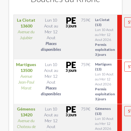
La Ciotat
Lun 10
759
€
La Ciotat
S
(13)
13600
Aout
au
Lun 10 Aout
Avenue du
Mer 12
au Mer 12
Jujubier
Aout
Aout 2026
Places
Permis
disponibles
exploitation
3 jours
Martigues
Lun 10
759
€
Martigues
S
(13)
13500
Aout
au
Lun 10 Aout
Avenue
Mer 12
au Mer 12
Jean-Paul
Aout
Aout 2026
Marat
Places
Permis
disponibles
exploitation
3 jours
Gémenos
Lun 10
759
€
Gémenos
S
(13)
13420
Aout
au
Lun 10 Aout
Avenue du
Mer 12
au Mer 12
Chateau de
Aout
Aout 2026