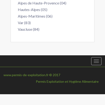
Alpes de Haute-Provence (04)
Hautes-Alpes (05)
Alpes-Maritimes (06)
Var (83)
Vaucluse (84)
Togg
navi
www.permis-de-exploitation.fr © 2017
Permis Exploitation et Hygiène Alimentaire