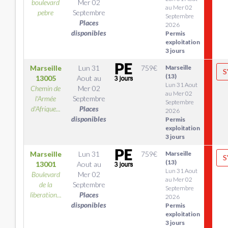
boulevard
Mer 02
au Mer 02
pebre
Septembre
Septembre
Places
2026
disponibles
Permis
exploitation
3 jours
Marseille
Lun 31
759
€
Marseille
S
(13)
13005
Aout
au
Lun 31 Aout
Chemin de
Mer 02
au Mer 02
l'Armée
Septembre
Septembre
d'Afrique...
Places
2026
disponibles
Permis
exploitation
3 jours
Marseille
Lun 31
759
€
Marseille
S
(13)
13001
Aout
au
Lun 31 Aout
Boulevard
Mer 02
au Mer 02
de la
Septembre
Septembre
liberation...
Places
2026
disponibles
Permis
exploitation
3 jours