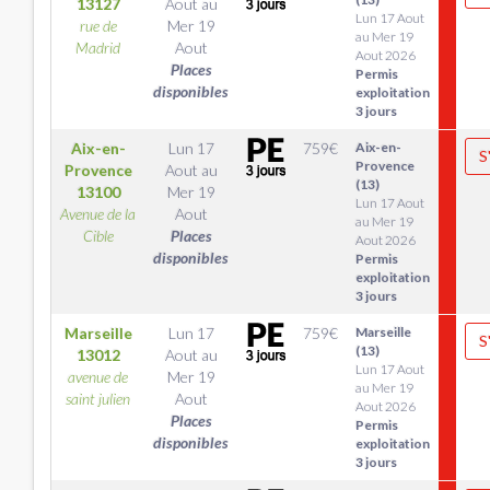
13127
Aout
au
Lun 17 Aout
rue de
Mer 19
au Mer 19
Madrid
Aout
Aout 2026
Places
Permis
disponibles
exploitation
3 jours
Aix-en-
Lun 17
759
€
Aix-en-
S
Provence
Provence
Aout
au
(13)
13100
Mer 19
Lun 17 Aout
Avenue de la
Aout
au Mer 19
Cible
Places
Aout 2026
disponibles
Permis
exploitation
3 jours
Marseille
Lun 17
759
€
Marseille
S
(13)
13012
Aout
au
Lun 17 Aout
avenue de
Mer 19
au Mer 19
saint julien
Aout
Aout 2026
Places
Permis
disponibles
exploitation
3 jours