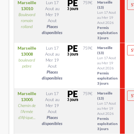
Marseille
Lun 17
759
€
Marseille
S
(13)
13010
Aout
au
Lun 17 Aout
Boulevard
Mer 19
au Mer 19
romain
Aout
Aout 2026
rolland
Places
Permis
disponibles
exploitation
3 jours
Marseille
Lun 17
759
€
Marseille
S
(13)
13008
Aout
au
Lun 17 Aout
boulevard
Mer 19
au Mer 19
pebre
Aout
Aout 2026
Places
Permis
disponibles
exploitation
3 jours
Marseille
Lun 17
759
€
Marseille
S
(13)
13005
Aout
au
Lun 17 Aout
Chemin de
Mer 19
au Mer 19
l'Armée
Aout
Aout 2026
d'Afrique...
Places
Permis
disponibles
exploitation
3 jours