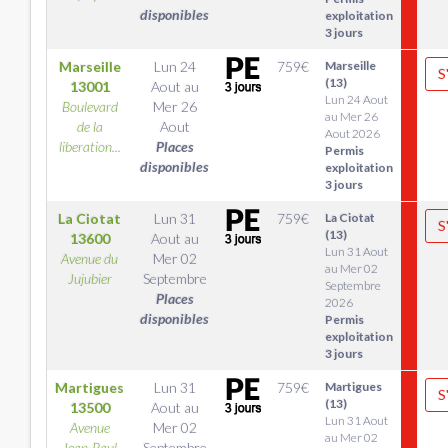
disponibles
exploitation
3 jours
Marseille
Lun 24
759
€
Marseille
S
(13)
13001
Aout
au
Lun 24 Aout
Boulevard
Mer 26
au Mer 26
de la
Aout
Aout 2026
liberation...
Places
Permis
disponibles
exploitation
3 jours
La Ciotat
Lun 31
759
€
La Ciotat
S
(13)
13600
Aout
au
Lun 31 Aout
Avenue du
Mer 02
au Mer 02
Jujubier
Septembre
Septembre
Places
2026
disponibles
Permis
exploitation
3 jours
Martigues
Lun 31
759
€
Martigues
S
(13)
13500
Aout
au
Lun 31 Aout
Avenue
Mer 02
au Mer 02
Jean-Paul
Septembre