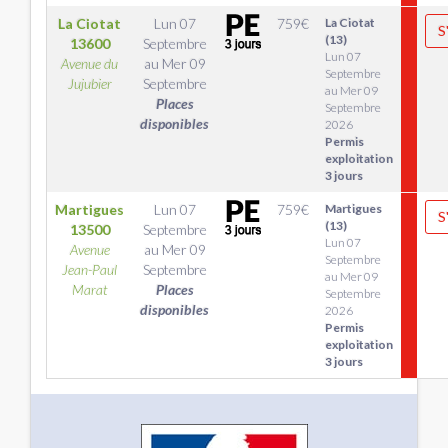
La Ciotat
Lun 07
759
€
La Ciotat
S
(13)
13600
Septembre
Lun 07
Avenue du
au
Mer 09
Septembre
Jujubier
Septembre
au Mer 09
Places
Septembre
disponibles
2026
Permis
exploitation
3 jours
Martigues
Lun 07
759
€
Martigues
S
(13)
13500
Septembre
Lun 07
Avenue
au
Mer 09
Septembre
Jean-Paul
Septembre
au Mer 09
Marat
Places
Septembre
disponibles
2026
Permis
exploitation
3 jours