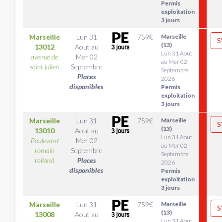
Permis
exploitation
3 jours
Marseille
Lun 31
759
€
Marseille
S
(13)
13012
Aout
au
Lun 31 Aout
avenue de
Mer 02
au Mer 02
saint julien
Septembre
Septembre
Places
2026
disponibles
Permis
exploitation
3 jours
Marseille
Lun 31
759
€
Marseille
S
(13)
13010
Aout
au
Lun 31 Aout
Boulevard
Mer 02
au Mer 02
romain
Septembre
Septembre
rolland
Places
2026
disponibles
Permis
exploitation
3 jours
Marseille
Lun 31
759
€
Marseille
S
(13)
13008
Aout
au
Lun 31 Aout