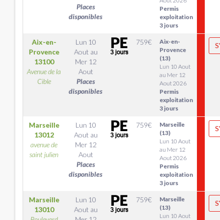
Aout 2026
Places
Permis
disponibles
exploitation
3 jours
Aix-en-
Lun 10
759
€
Aix-en-
S
Provence
Provence
Aout
au
(13)
13100
Mer 12
Lun 10 Aout
Avenue de la
Aout
au Mer 12
Cible
Places
Aout 2026
disponibles
Permis
exploitation
3 jours
Marseille
Lun 10
759
€
Marseille
S
(13)
13012
Aout
au
Lun 10 Aout
avenue de
Mer 12
au Mer 12
saint julien
Aout
Aout 2026
Places
Permis
disponibles
exploitation
3 jours
Marseille
Lun 10
759
€
Marseille
S
(13)
13010
Aout
au
Lun 10 Aout
Boulevard
Mer 12