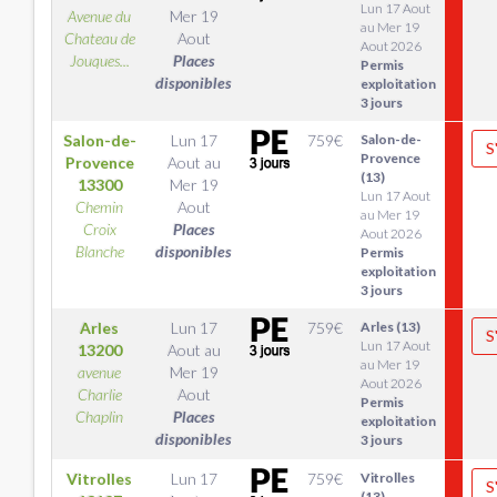
Lun 17 Aout
Avenue du
Mer 19
au Mer 19
Chateau de
Aout
Aout 2026
Jouques...
Places
Permis
disponibles
exploitation
3 jours
Salon-de-
Lun 17
759
€
Salon-de-
S
Provence
Provence
Aout
au
(13)
13300
Mer 19
Lun 17 Aout
Chemin
Aout
au Mer 19
Croix
Places
Aout 2026
Blanche
disponibles
Permis
exploitation
3 jours
Arles
Lun 17
759
€
Arles (13)
S
Lun 17 Aout
13200
Aout
au
au Mer 19
avenue
Mer 19
Aout 2026
Charlie
Aout
Permis
Chaplin
Places
exploitation
disponibles
3 jours
Vitrolles
Lun 17
759
€
Vitrolles
S
(13)