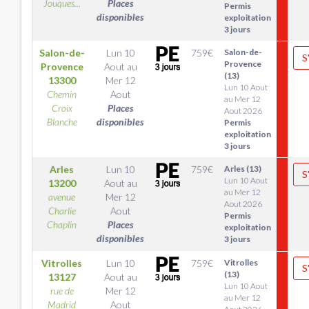
Jouques...
Places
Permis
disponibles
exploitation
3 jours
Salon-de-
Lun 10
759
€
Salon-de-
S
Provence
Provence
Aout
au
(13)
13300
Mer 12
Lun 10 Aout
Chemin
Aout
au Mer 12
Croix
Places
Aout 2026
Blanche
disponibles
Permis
exploitation
3 jours
Arles
Lun 10
759
€
Arles (13)
S
Lun 10 Aout
13200
Aout
au
au Mer 12
avenue
Mer 12
Aout 2026
Charlie
Aout
Permis
Chaplin
Places
exploitation
disponibles
3 jours
Vitrolles
Lun 10
759
€
Vitrolles
S
(13)
13127
Aout
au
Lun 10 Aout
rue de
Mer 12
au Mer 12
Madrid
Aout