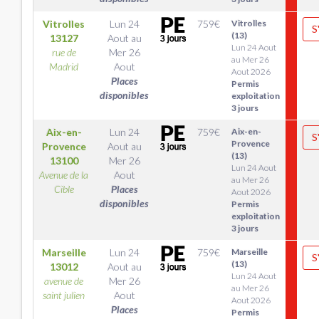
Vitrolles
Lun 24
759
€
Vitrolles
S
(13)
13127
Aout
au
Lun 24 Aout
rue de
Mer 26
au Mer 26
Madrid
Aout
Aout 2026
Places
Permis
disponibles
exploitation
3 jours
Aix-en-
Lun 24
759
€
Aix-en-
S
Provence
Provence
Aout
au
(13)
13100
Mer 26
Lun 24 Aout
Avenue de la
Aout
au Mer 26
Cible
Places
Aout 2026
disponibles
Permis
exploitation
3 jours
Marseille
Lun 24
759
€
Marseille
S
(13)
13012
Aout
au
Lun 24 Aout
avenue de
Mer 26
au Mer 26
saint julien
Aout
Aout 2026
Places
Permis