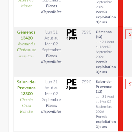
Septembre
Marat
Places
2026
disponibles
Permis
exploitation
3 jours
Gémenos
Lun 31
759
€
Gémenos
S
(13)
13420
Aout
au
Lun 31 Aout
Avenue du
Mer 02
au Mer 02
Chateau de
Septembre
Septembre
Jouques...
Places
2026
disponibles
Permis
exploitation
3 jours
Salon-de-
Lun 31
759
€
Salon-de-
S
Provence
Provence
Aout
au
(13)
13300
Mer 02
Lun 31 Aout
Chemin
Septembre
au Mer 02
Croix
Places
Septembre
Blanche
disponibles
2026
Permis
exploitation
3 jours