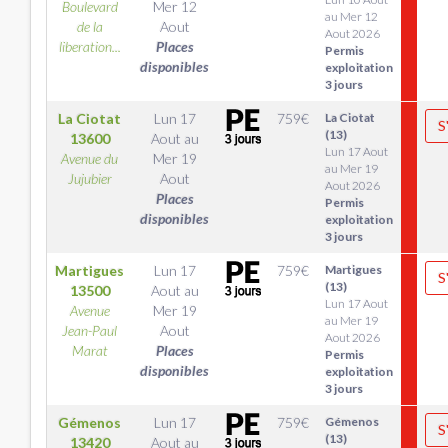
Boulevard
Mer 12
au Mer 12
de la
Aout
Aout 2026
liberation...
Places
Permis
disponibles
exploitation
3 jours
La Ciotat
Lun 17
759
€
La Ciotat
S
(13)
13600
Aout
au
Lun 17 Aout
Avenue du
Mer 19
au Mer 19
Jujubier
Aout
Aout 2026
Places
Permis
disponibles
exploitation
3 jours
Martigues
Lun 17
759
€
Martigues
S
(13)
13500
Aout
au
Lun 17 Aout
Avenue
Mer 19
au Mer 19
Jean-Paul
Aout
Aout 2026
Marat
Places
Permis
disponibles
exploitation
3 jours
Gémenos
Lun 17
759
€
Gémenos
S
(13)
13420
Aout
au