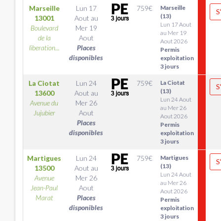
Marseille
Lun 17
759
€
Marseille
S
(13)
13001
Aout
au
Lun 17 Aout
Boulevard
Mer 19
au Mer 19
de la
Aout
Aout 2026
liberation...
Places
Permis
disponibles
exploitation
3 jours
La Ciotat
Lun 24
759
€
La Ciotat
S
(13)
13600
Aout
au
Lun 24 Aout
Avenue du
Mer 26
au Mer 26
Jujubier
Aout
Aout 2026
Places
Permis
disponibles
exploitation
3 jours
Martigues
Lun 24
759
€
Martigues
S
(13)
13500
Aout
au
Lun 24 Aout
Avenue
Mer 26
au Mer 26
Jean-Paul
Aout
Aout 2026
Marat
Places
Permis
disponibles
exploitation
3 jours