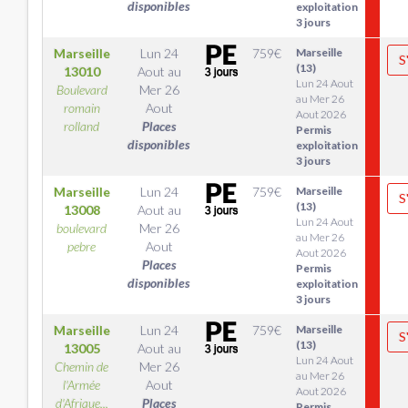
disponibles
exploitation
3 jours
Marseille
Lun 24
759
€
Marseille
S
(13)
13010
Aout
au
Lun 24 Aout
Boulevard
Mer 26
au Mer 26
romain
Aout
Aout 2026
rolland
Places
Permis
disponibles
exploitation
3 jours
Marseille
Lun 24
759
€
Marseille
S
(13)
13008
Aout
au
Lun 24 Aout
boulevard
Mer 26
au Mer 26
pebre
Aout
Aout 2026
Places
Permis
disponibles
exploitation
3 jours
Marseille
Lun 24
759
€
Marseille
S
(13)
13005
Aout
au
Lun 24 Aout
Chemin de
Mer 26
au Mer 26
l'Armée
Aout
Aout 2026
d'Afrique...
Places
Permis