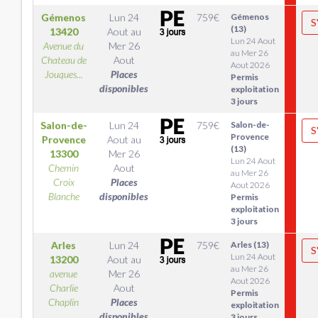
Gémenos
Lun 24
759
€
Gémenos
S
(13)
13420
Aout
au
Lun 24 Aout
Avenue du
Mer 26
au Mer 26
Chateau de
Aout
Aout 2026
Jouques...
Places
Permis
disponibles
exploitation
3 jours
Salon-de-
Lun 24
759
€
Salon-de-
S
Provence
Provence
Aout
au
(13)
13300
Mer 26
Lun 24 Aout
Chemin
Aout
au Mer 26
Croix
Places
Aout 2026
Blanche
disponibles
Permis
exploitation
3 jours
Arles
Lun 24
759
€
Arles (13)
S
Lun 24 Aout
13200
Aout
au
au Mer 26
avenue
Mer 26
Aout 2026
Charlie
Aout
Permis
Chaplin
Places
exploitation
disponibles
3 jours