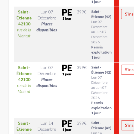
1 jour
Saint-
Lun 07
399
€
Saint-
S'ins
Étienne (42)
Étienne
Décembre
Lun 07
42100
Places
Décembre
rue de la
disponibles
au Lun 07
Montat
Décembre
2026
Permis
exploitation
1 jour
Saint-
Lun 07
399
€
Saint-
S'ins
Étienne (42)
Étienne
Décembre
Lun 07
42100
Places
Décembre
rue de la
disponibles
au Lun 07
Montat
Décembre
2026
Permis
exploitation
1 jour
Saint-
Lun 14
399
€
Saint-
S'ins
Étienne (42)
Étienne
Décembre
Lun 14