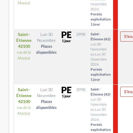
Montat
Novembre
2026
Permis
exploitation
1 jour
Saint-
Lun 30
399
€
Saint-
S'ins
Étienne (42)
Étienne
Novembre
Lun 30
42100
Places
Novembre
rue de la
disponibles
au Lun 30
Montat
Novembre
2026
Permis
exploitation
1 jour
Saint-
Lun 30
399
€
Saint-
S'ins
Étienne (42)
Étienne
Novembre
Lun 30
42100
Places
Novembre
rue de la
disponibles
au Lun 30
Montat
Novembre
2026
Permis
exploitation