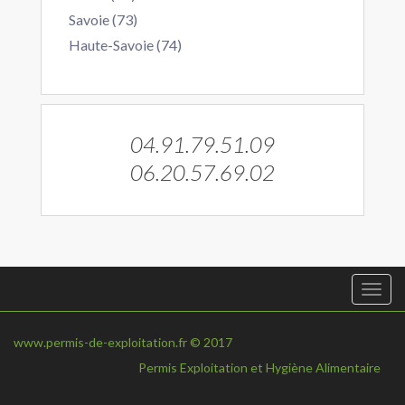
Savoie (73)
Haute-Savoie (74)
04.91.79.51.09
06.20.57.69.02
Togg
navi
www.permis-de-exploitation.fr © 2017
Permis Exploitation et Hygiène Alimentaire