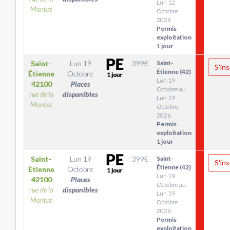
Lun 12
Montat
Octobre
2026
Permis
exploitation
1 jour
Saint-
Lun 19
399
€
Saint-
S'ins
Étienne (42)
Étienne
Octobre
Lun 19
42100
Places
Octobre au
rue de la
disponibles
Lun 19
Montat
Octobre
2026
Permis
exploitation
1 jour
Saint-
Lun 19
399
€
Saint-
S'ins
Étienne (42)
Étienne
Octobre
Lun 19
42100
Places
Octobre au
rue de la
disponibles
Lun 19
Montat
Octobre
2026
Permis
exploitation