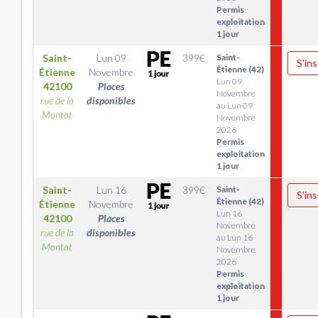
Permis
exploitation
1 jour
Saint-
Lun 09
399
€
Saint-
S'ins
Étienne (42)
Étienne
Novembre
Lun 09
42100
Places
Novembre
rue de la
disponibles
au Lun 09
Montat
Novembre
2026
Permis
exploitation
1 jour
Saint-
Lun 16
399
€
Saint-
S'ins
Étienne (42)
Étienne
Novembre
Lun 16
42100
Places
Novembre
rue de la
disponibles
au Lun 16
Montat
Novembre
2026
Permis
exploitation
1 jour