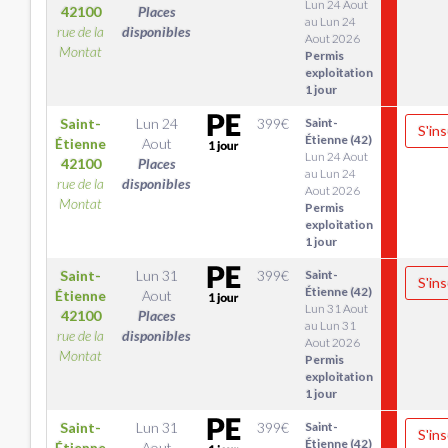
Lun 24 Aout
42100
Places
au Lun 24
rue de la
disponibles
Aout 2026
Montat
Permis
exploitation
1 jour
Saint-
Lun 24
399
€
Saint-
S'ins
Étienne (42)
Étienne
Aout
Lun 24 Aout
42100
Places
au Lun 24
rue de la
disponibles
Aout 2026
Montat
Permis
exploitation
1 jour
Saint-
Lun 31
399
€
Saint-
S'ins
Étienne (42)
Étienne
Aout
Lun 31 Aout
42100
Places
au Lun 31
rue de la
disponibles
Aout 2026
Montat
Permis
exploitation
1 jour
Saint-
Lun 31
399
€
Saint-
S'ins
Étienne (42)
Étienne
Aout