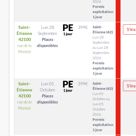
2026
Permis
exploitation
1 jour
Saint-
Lun 28
399
€
Saint-
S'ins
Étienne (42)
Étienne
Septembre
Lun 28
42100
Places
Septembre
rue de la
disponibles
au Lun 28
Montat
Septembre
2026
Permis
exploitation
1 jour
Saint-
Lun 05
399
€
Saint-
S'ins
Étienne (42)
Étienne
Octobre
Lun 05
42100
Places
Octobre au
rue de la
disponibles
Lun 05
Montat
Octobre
2026
Permis
exploitation
1 jour