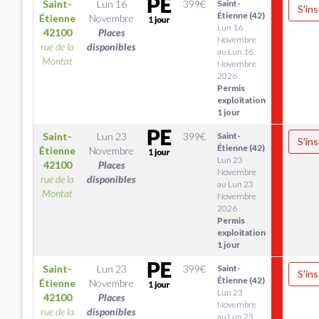
Saint-
Lun 16
399
€
Saint-
S'ins
Étienne (42)
Étienne
Novembre
Lun 16
42100
Places
Novembre
rue de la
disponibles
au Lun 16
Montat
Novembre
2026
Permis
exploitation
1 jour
Saint-
Lun 23
399
€
Saint-
S'ins
Étienne (42)
Étienne
Novembre
Lun 23
42100
Places
Novembre
rue de la
disponibles
au Lun 23
Montat
Novembre
2026
Permis
exploitation
1 jour
Saint-
Lun 23
399
€
Saint-
S'ins
Étienne (42)
Étienne
Novembre
Lun 23
42100
Places
Novembre
rue de la
disponibles
au Lun 23