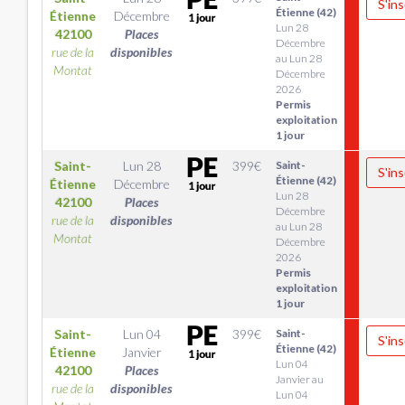
S'ins
Étienne (42)
Étienne
Décembre
Lun 28
42100
Places
Décembre
rue de la
disponibles
au Lun 28
Montat
Décembre
2026
Permis
exploitation
1 jour
Saint-
Lun 28
399
€
Saint-
S'ins
Étienne (42)
Étienne
Décembre
Lun 28
42100
Places
Décembre
rue de la
disponibles
au Lun 28
Montat
Décembre
2026
Permis
exploitation
1 jour
Saint-
Lun 04
399
€
Saint-
S'ins
Étienne (42)
Étienne
Janvier
Lun 04
42100
Places
Janvier au
rue de la
disponibles
Lun 04