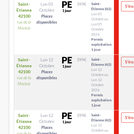
Saint-
Lun 05
399
€
Saint-
S'ins
Étienne (42)
Étienne
Octobre
Lun 05
42100
Places
Octobre au
rue de la
disponibles
Lun 05
Montat
Octobre
2026
Permis
exploitation
1 jour
Saint-
Lun 12
399
€
Saint-
S'ins
Étienne (42)
Étienne
Octobre
Lun 12
42100
Places
Octobre au
rue de la
disponibles
Lun 12
Montat
Octobre
2026
Permis
exploitation
1 jour
Saint-
Lun 12
399
€
Saint-
S'ins
Étienne (42)
Étienne
Octobre
Lun 12
42100
Places
Octobre au
rue de la
disponibles