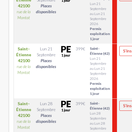
Lun 21
42100
Places
Septembre
rue de la
disponibles
au Lun 21
Montat
Septembre
2026
Permis
exploitation
1 jour
Saint-
Lun 21
399
€
Saint-
S'ins
Étienne (42)
Étienne
Septembre
Lun 21
42100
Places
Septembre
rue de la
disponibles
au Lun 21
Montat
Septembre
2026
Permis
exploitation
1 jour
Saint-
Lun 28
399
€
Saint-
S'ins
Étienne (42)
Étienne
Septembre
Lun 28
42100
Places
Septembre
rue de la
disponibles
au Lun 28
Montat
Septembre