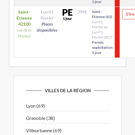
1 jour
Saint-
Lun 01
399
€
Saint-
S'ins
Étienne (42)
Étienne
Février
Lun 01
42100
Places
Février au
rue de la
disponibles
Lun 01
Montat
Février 2027
Permis
exploitation
1 jour
VILLES DE LA RÉGION
Lyon (69)
Grenoble (38)
Villeurbanne (69)