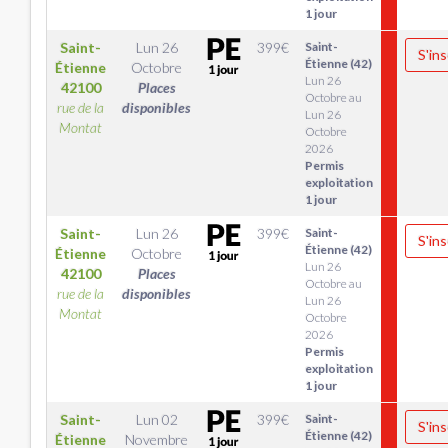
1 jour
Saint-
Lun 26
399
€
Saint-
S'ins
Étienne (42)
Étienne
Octobre
Lun 26
42100
Places
Octobre au
rue de la
disponibles
Lun 26
Montat
Octobre
2026
Permis
exploitation
1 jour
Saint-
Lun 26
399
€
Saint-
S'ins
Étienne (42)
Étienne
Octobre
Lun 26
42100
Places
Octobre au
rue de la
disponibles
Lun 26
Montat
Octobre
2026
Permis
exploitation
1 jour
Saint-
Lun 02
399
€
Saint-
S'ins
Étienne (42)
Étienne
Novembre