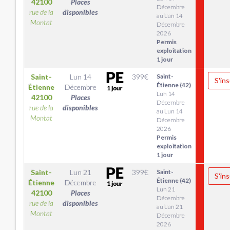
42100
Places
Décembre
rue de la
disponibles
au Lun 14
Montat
Décembre
2026
Permis
exploitation
1 jour
Saint-
Lun 14
399
€
Saint-
S'ins
Étienne (42)
Étienne
Décembre
Lun 14
42100
Places
Décembre
rue de la
disponibles
au Lun 14
Montat
Décembre
2026
Permis
exploitation
1 jour
Saint-
Lun 21
399
€
Saint-
S'ins
Étienne (42)
Étienne
Décembre
Lun 21
42100
Places
Décembre
rue de la
disponibles
au Lun 21
Montat
Décembre
2026