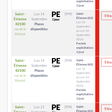
exploitation
1 jour
Saint-
Lun 14
399
€
Saint-
S'ins
Étienne (42)
Étienne
Septembre
Lun 14
42100
Places
Septembre
rue de la
disponibles
au Lun 14
Montat
Septembre
2026
Permis
exploitation
1 jour
Saint-
Lun 14
399
€
Saint-
S'ins
Étienne (42)
Étienne
Septembre
Lun 14
42100
Places
Septembre
rue de la
disponibles
au Lun 14
Montat
Septembre
2026
Permis
exploitation
1 jour
Saint-
Lun 21
399
€
Saint-
S'ins
Étienne (42)
Étienne
Septembre