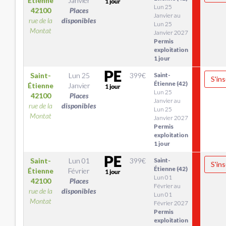
Étienne
Janvier
Lun 25
42100
Places
Janvier au
rue de la
disponibles
Lun 25
Montat
Janvier 2027
Permis
exploitation
1 jour
Saint-
Lun 25
399
€
Saint-
S'ins
Étienne (42)
Étienne
Janvier
Lun 25
42100
Places
Janvier au
rue de la
disponibles
Lun 25
Montat
Janvier 2027
Permis
exploitation
1 jour
Saint-
Lun 01
399
€
Saint-
S'ins
Étienne (42)
Étienne
Février
Lun 01
42100
Places
Février au
rue de la
disponibles
Lun 01
Montat
Février 2027
Permis
exploitation