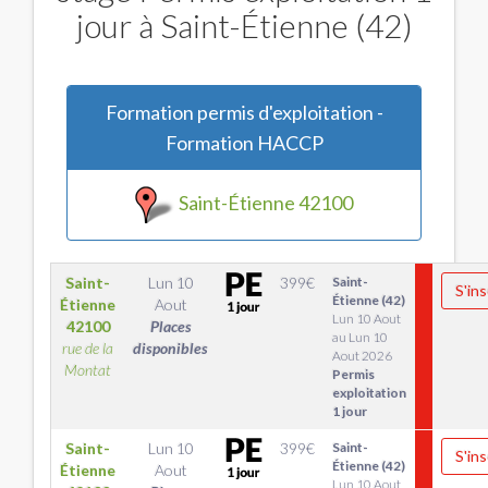
jour à Saint-Étienne (42)
Formation permis d'exploitation -
Formation HACCP
Saint-Étienne 42100
Saint-
Lun 10
399
€
Saint-
S'ins
Étienne (42)
Étienne
Aout
Lun 10 Aout
42100
Places
au Lun 10
rue de la
disponibles
Aout 2026
Montat
Permis
exploitation
1 jour
Saint-
Lun 10
399
€
Saint-
S'ins
Étienne (42)
Étienne
Aout
Lun 10 Aout