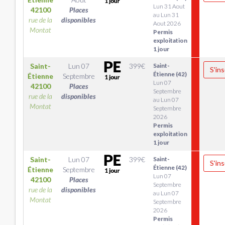
Lun 31 Aout
42100
Places
au Lun 31
rue de la
disponibles
Aout 2026
Montat
Permis
exploitation
1 jour
Saint-
Lun 07
399
€
Saint-
S'ins
Étienne (42)
Étienne
Septembre
Lun 07
42100
Places
Septembre
rue de la
disponibles
au Lun 07
Montat
Septembre
2026
Permis
exploitation
1 jour
Saint-
Lun 07
399
€
Saint-
S'ins
Étienne (42)
Étienne
Septembre
Lun 07
42100
Places
Septembre
rue de la
disponibles
au Lun 07
Montat
Septembre
2026
Permis