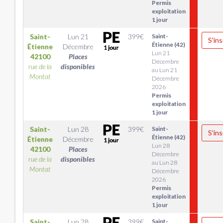
Permis
exploitation
1 jour
Saint-
Lun 21
399
€
Saint-
S'ins
Étienne (42)
Étienne
Décembre
Lun 21
42100
Places
Décembre
rue de la
disponibles
au Lun 21
Montat
Décembre
2026
Permis
exploitation
1 jour
Saint-
Lun 28
399
€
Saint-
S'ins
Étienne (42)
Étienne
Décembre
Lun 28
42100
Places
Décembre
rue de la
disponibles
au Lun 28
Montat
Décembre
2026
Permis
exploitation
1 jour
Saint-
Lun 28
399
€
Saint-