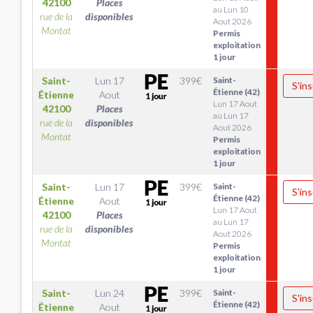
42100
Places
au Lun 10
rue de la
disponibles
Aout 2026
Montat
Permis
exploitation
1 jour
Saint-
Lun 17
399
€
Saint-
S'ins
Étienne (42)
Étienne
Aout
Lun 17 Aout
42100
Places
au Lun 17
rue de la
disponibles
Aout 2026
Montat
Permis
exploitation
1 jour
Saint-
Lun 17
399
€
Saint-
S'ins
Étienne (42)
Étienne
Aout
Lun 17 Aout
42100
Places
au Lun 17
rue de la
disponibles
Aout 2026
Montat
Permis
exploitation
1 jour
Saint-
Lun 24
399
€
Saint-
S'ins
Étienne (42)
Étienne
Aout