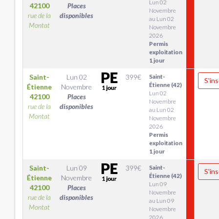
Lun 02
42100
Places
Novembre
rue de la
disponibles
au Lun 02
Montat
Novembre
2026
Permis
exploitation
1 jour
Saint-
Lun 02
399
€
Saint-
S'ins
Étienne (42)
Étienne
Novembre
Lun 02
42100
Places
Novembre
rue de la
disponibles
au Lun 02
Montat
Novembre
2026
Permis
exploitation
1 jour
Saint-
Lun 09
399
€
Saint-
S'ins
Étienne (42)
Étienne
Novembre
Lun 09
42100
Places
Novembre
rue de la
disponibles
au Lun 09
Montat
Novembre
2026