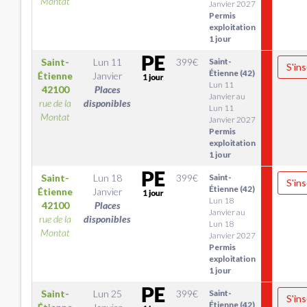
Montat
Janvier 2027
Permis
exploitation
1 jour
Saint-
Lun 11
399
€
Saint-
S'ins
Étienne (42)
Étienne
Janvier
Lun 11
42100
Places
Janvier au
rue de la
disponibles
Lun 11
Montat
Janvier 2027
Permis
exploitation
1 jour
Saint-
Lun 18
399
€
Saint-
S'ins
Étienne (42)
Étienne
Janvier
Lun 18
42100
Places
Janvier au
rue de la
disponibles
Lun 18
Montat
Janvier 2027
Permis
exploitation
1 jour
Saint-
Lun 25
399
€
Saint-
S'ins
Étienne (42)