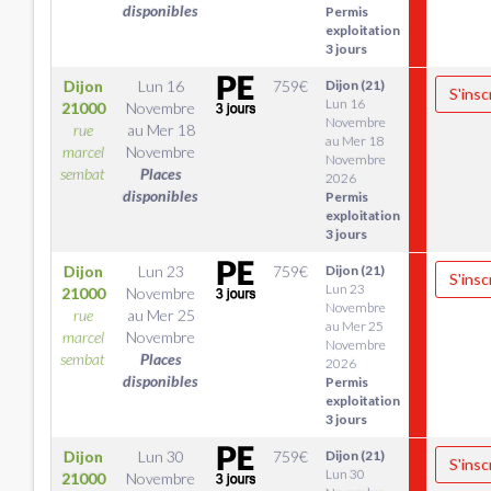
disponibles
Permis
exploitation
3 jours
Dijon
Lun 16
759
€
Dijon (21)
S'insc
Lun 16
21000
Novembre
Novembre
rue
au
Mer 18
au Mer 18
marcel
Novembre
Novembre
sembat
Places
2026
disponibles
Permis
exploitation
3 jours
Dijon
Lun 23
759
€
Dijon (21)
S'insc
Lun 23
21000
Novembre
Novembre
rue
au
Mer 25
au Mer 25
marcel
Novembre
Novembre
sembat
Places
2026
disponibles
Permis
exploitation
3 jours
Dijon
Lun 30
759
€
Dijon (21)
S'insc
Lun 30
21000
Novembre