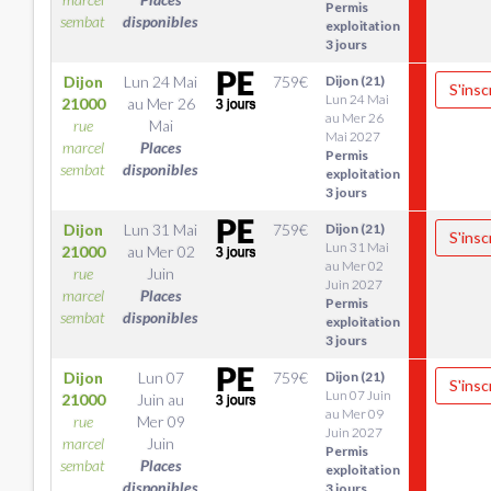
Permis
sembat
disponibles
exploitation
3 jours
Dijon
Lun 24 Mai
759
€
Dijon (21)
S'insc
Lun 24 Mai
21000
au
Mer 26
au Mer 26
rue
Mai
Mai 2027
marcel
Places
Permis
sembat
disponibles
exploitation
3 jours
Dijon
Lun 31 Mai
759
€
Dijon (21)
S'insc
Lun 31 Mai
21000
au
Mer 02
au Mer 02
rue
Juin
Juin 2027
marcel
Places
Permis
sembat
disponibles
exploitation
3 jours
Dijon
Lun 07
759
€
Dijon (21)
S'insc
Lun 07 Juin
21000
Juin
au
au Mer 09
rue
Mer 09
Juin 2027
marcel
Juin
Permis
sembat
Places
exploitation
disponibles
3 jours