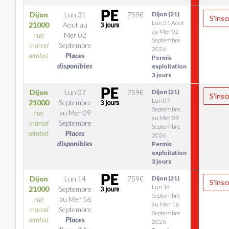
Dijon
Lun 31
759
€
Dijon (21)
S'insc
Lun 31 Aout
21000
Aout
au
au Mer 02
rue
Mer 02
Septembre
marcel
Septembre
2026
sembat
Places
Permis
disponibles
exploitation
3 jours
Dijon
Lun 07
759
€
Dijon (21)
S'insc
Lun 07
21000
Septembre
Septembre
rue
au
Mer 09
au Mer 09
marcel
Septembre
Septembre
sembat
Places
2026
disponibles
Permis
exploitation
3 jours
Dijon
Lun 14
759
€
Dijon (21)
S'insc
Lun 14
21000
Septembre
Septembre
rue
au
Mer 16
au Mer 16
marcel
Septembre
Septembre
sembat
Places
2026