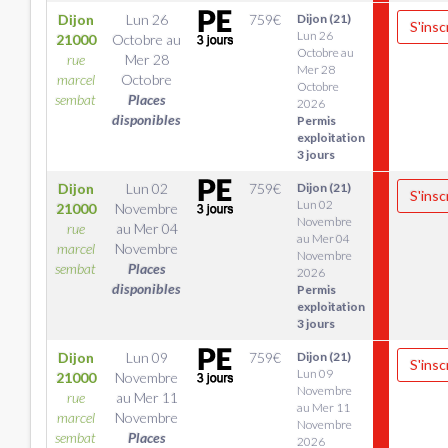
Dijon
Lun 26
759
€
Dijon (21)
S'insc
Lun 26
21000
Octobre
au
Octobre au
rue
Mer 28
Mer 28
marcel
Octobre
Octobre
sembat
Places
2026
disponibles
Permis
exploitation
3 jours
Dijon
Lun 02
759
€
Dijon (21)
S'insc
Lun 02
21000
Novembre
Novembre
rue
au
Mer 04
au Mer 04
marcel
Novembre
Novembre
sembat
Places
2026
disponibles
Permis
exploitation
3 jours
Dijon
Lun 09
759
€
Dijon (21)
S'insc
Lun 09
21000
Novembre
Novembre
rue
au
Mer 11
au Mer 11
marcel
Novembre
Novembre
sembat
Places
2026