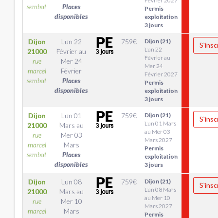
Février 2027
sembat
Places
Permis
disponibles
exploitation
3 jours
Dijon
Lun 22
759
€
Dijon (21)
S'insc
Lun 22
21000
Février
au
Février au
rue
Mer 24
Mer 24
marcel
Février
Février 2027
sembat
Places
Permis
disponibles
exploitation
3 jours
Dijon
Lun 01
759
€
Dijon (21)
S'insc
Lun 01 Mars
21000
Mars
au
au Mer 03
rue
Mer 03
Mars 2027
marcel
Mars
Permis
sembat
Places
exploitation
disponibles
3 jours
Dijon
Lun 08
759
€
Dijon (21)
S'insc
Lun 08 Mars
21000
Mars
au
au Mer 10
rue
Mer 10
Mars 2027
marcel
Mars
Permis