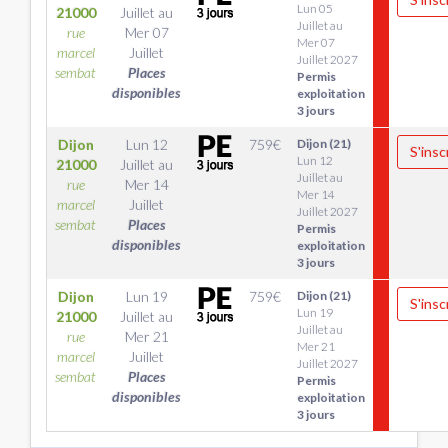
Lun 05
21000
Juillet
au
Juillet au
rue
Mer 07
Mer 07
marcel
Juillet
Juillet 2027
sembat
Places
Permis
disponibles
exploitation
3 jours
Dijon
Lun 12
759
€
Dijon (21)
S'insc
Lun 12
21000
Juillet
au
Juillet au
rue
Mer 14
Mer 14
marcel
Juillet
Juillet 2027
sembat
Places
Permis
disponibles
exploitation
3 jours
Dijon
Lun 19
759
€
Dijon (21)
S'insc
Lun 19
21000
Juillet
au
Juillet au
rue
Mer 21
Mer 21
marcel
Juillet
Juillet 2027
sembat
Places
Permis
disponibles
exploitation
3 jours