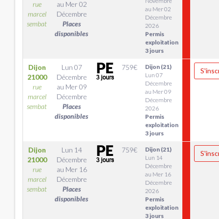
Novembre
rue
au
Mer 02
au Mer 02
marcel
Décembre
Décembre
sembat
Places
2026
disponibles
Permis
exploitation
3 jours
Dijon
Lun 07
759
€
Dijon (21)
S'insc
Lun 07
21000
Décembre
Décembre
rue
au
Mer 09
au Mer 09
marcel
Décembre
Décembre
sembat
Places
2026
disponibles
Permis
exploitation
3 jours
Dijon
Lun 14
759
€
Dijon (21)
S'insc
Lun 14
21000
Décembre
Décembre
rue
au
Mer 16
au Mer 16
marcel
Décembre
Décembre
sembat
Places
2026
disponibles
Permis
exploitation
3 jours