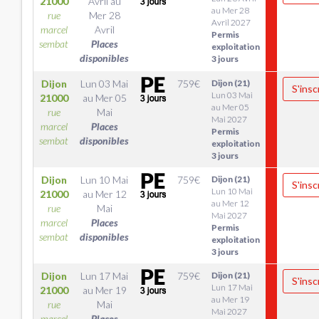
21000
Avril
au
au Mer 28
rue
Mer 28
Avril 2027
marcel
Avril
Permis
sembat
Places
exploitation
disponibles
3 jours
Dijon
Lun 03 Mai
759
€
Dijon (21)
S'insc
Lun 03 Mai
21000
au
Mer 05
au Mer 05
rue
Mai
Mai 2027
marcel
Places
Permis
sembat
disponibles
exploitation
3 jours
Dijon
Lun 10 Mai
759
€
Dijon (21)
S'insc
Lun 10 Mai
21000
au
Mer 12
au Mer 12
rue
Mai
Mai 2027
marcel
Places
Permis
sembat
disponibles
exploitation
3 jours
Dijon
Lun 17 Mai
759
€
Dijon (21)
S'insc
Lun 17 Mai
21000
au
Mer 19
au Mer 19
rue
Mai
Mai 2027
marcel
Places