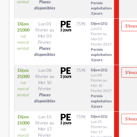
sembat
Places
Permis
disponibles
exploitation
3 jours
Dijon
Lun 01
759
€
Dijon (21)
S'insc
Lun 01
21000
Février
au
Février au
rue
Mer 03
Mer 03
marcel
Février
Février 2027
sembat
Places
Permis
disponibles
exploitation
3 jours
Dijon
Lun 08
759
€
Dijon (21)
S'insc
Lun 08
21000
Février
au
Février au
rue
Mer 10
Mer 10
marcel
Février
Février 2027
sembat
Places
Permis
disponibles
exploitation
3 jours
Dijon
Lun 15
759
€
Dijon (21)
S'insc
Lun 15
21000
Février
au
Février au
rue
Mer 17
Mer 17
marcel
Février