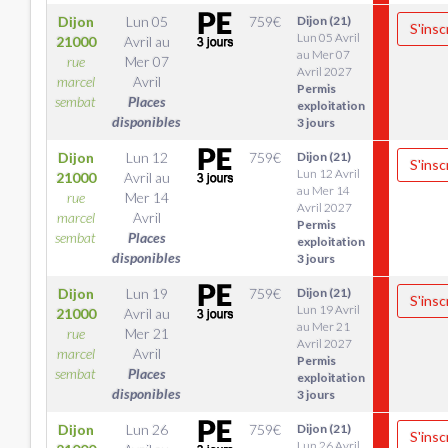
Dijon
Lun 05
759
€
Dijon (21)
S'insc
Lun 05 Avril
21000
Avril
au
au Mer 07
rue
Mer 07
Avril 2027
marcel
Avril
Permis
sembat
Places
exploitation
disponibles
3 jours
Dijon
Lun 12
759
€
Dijon (21)
S'insc
Lun 12 Avril
21000
Avril
au
au Mer 14
rue
Mer 14
Avril 2027
marcel
Avril
Permis
sembat
Places
exploitation
disponibles
3 jours
Dijon
Lun 19
759
€
Dijon (21)
S'insc
Lun 19 Avril
21000
Avril
au
au Mer 21
rue
Mer 21
Avril 2027
marcel
Avril
Permis
sembat
Places
exploitation
disponibles
3 jours
Dijon
Lun 26
759
€
Dijon (21)
S'insc
Lun 26 Avril