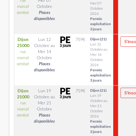
rue
Mer 07
Mer 07
marcel
Octobre
Octobre
sembat
Places
2026
disponibles
Permis
exploitation
3 jours
Dijon
Lun 12
759
€
Dijon (21)
S'insc
Lun 12
21000
Octobre
au
Octobre au
rue
Mer 14
Mer 14
marcel
Octobre
Octobre
sembat
Places
2026
disponibles
Permis
exploitation
3 jours
Dijon
Lun 19
759
€
Dijon (21)
S'insc
Lun 19
21000
Octobre
au
Octobre au
rue
Mer 21
Mer 21
marcel
Octobre
Octobre
sembat
Places
2026
disponibles
Permis
exploitation
3 jours