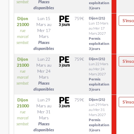
sembat
Places
exploitation
disponibles
3 jours
Dijon
Lun 15
759
€
Dijon (21)
S'insc
Lun 15 Mars
21000
Mars
au
au Mer 17
rue
Mer 17
Mars 2027
marcel
Mars
Permis
sembat
Places
exploitation
disponibles
3 jours
Dijon
Lun 22
759
€
Dijon (21)
S'insc
Lun 22 Mars
21000
Mars
au
au Mer 24
rue
Mer 24
Mars 2027
marcel
Mars
Permis
sembat
Places
exploitation
disponibles
3 jours
Dijon
Lun 29
759
€
Dijon (21)
S'insc
Lun 29 Mars
21000
Mars
au
au Mer 31
rue
Mer 31
Mars 2027
marcel
Mars
Permis
sembat
Places
exploitation
disponibles
3 jours