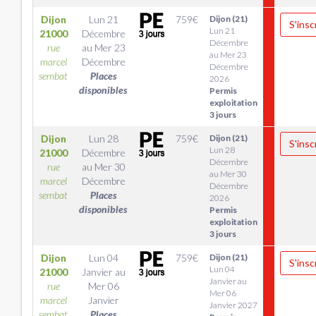
Dijon
Lun 21
759
€
Dijon (21)
S'insc
Lun 21
21000
Décembre
Décembre
rue
au
Mer 23
au Mer 23
marcel
Décembre
Décembre
sembat
Places
2026
disponibles
Permis
exploitation
3 jours
Dijon
Lun 28
759
€
Dijon (21)
S'insc
Lun 28
21000
Décembre
Décembre
rue
au
Mer 30
au Mer 30
marcel
Décembre
Décembre
sembat
Places
2026
disponibles
Permis
exploitation
3 jours
Dijon
Lun 04
759
€
Dijon (21)
S'insc
Lun 04
21000
Janvier
au
Janvier au
rue
Mer 06
Mer 06
marcel
Janvier
Janvier 2027
sembat
Places