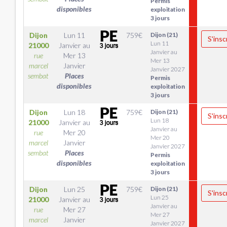
Permis
disponibles
exploitation
3 jours
Dijon
Lun 11
759
€
Dijon (21)
S'insc
Lun 11
21000
Janvier
au
Janvier au
rue
Mer 13
Mer 13
marcel
Janvier
Janvier 2027
sembat
Places
Permis
disponibles
exploitation
3 jours
Dijon
Lun 18
759
€
Dijon (21)
S'insc
Lun 18
21000
Janvier
au
Janvier au
rue
Mer 20
Mer 20
marcel
Janvier
Janvier 2027
sembat
Places
Permis
disponibles
exploitation
3 jours
Dijon
Lun 25
759
€
Dijon (21)
S'insc
Lun 25
21000
Janvier
au
Janvier au
rue
Mer 27
Mer 27
marcel
Janvier
Janvier 2027