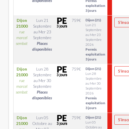
disponibles
Permis
exploitation
3 jours
Dijon
Lun 21
759
€
Dijon (21)
S'insc
Lun 21
21000
Septembre
Septembre
rue
au
Mer 23
au Mer 23
marcel
Septembre
Septembre
sembat
Places
2026
disponibles
Permis
exploitation
3 jours
Dijon
Lun 28
759
€
Dijon (21)
S'insc
Lun 28
21000
Septembre
Septembre
rue
au
Mer 30
au Mer 30
marcel
Septembre
Septembre
sembat
Places
2026
disponibles
Permis
exploitation
3 jours
Dijon
Lun 05
759
€
Dijon (21)
S'insc
Lun 05
21000
Octobre
au
Octobre au