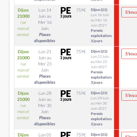
Dijon
Lun 14
759
€
Dijon (21)
S'insc
Lun 14 Juin
21000
Juin
au
au Mer 16
rue
Mer 16
Juin 2027
marcel
Juin
Permis
sembat
Places
exploitation
disponibles
3 jours
Dijon
Lun 21
759
€
Dijon (21)
S'insc
Lun 21 Juin
21000
Juin
au
au Mer 23
rue
Mer 23
Juin 2027
marcel
Juin
Permis
sembat
Places
exploitation
disponibles
3 jours
Dijon
Lun 28
759
€
Dijon (21)
S'insc
Lun 28 Juin
21000
Juin
au
au Mer 30
rue
Mer 30
Juin 2027
marcel
Juin
Permis
sembat
Places
exploitation
disponibles
3 jours
Dijon
Lun 05
759
€
Dijon (21)
S'insc