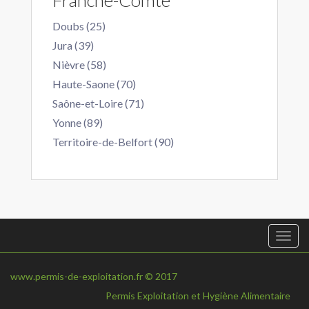
Franche-Comte
Doubs (25)
Jura (39)
Nièvre (58)
Haute-Saone (70)
Saône-et-Loire (71)
Yonne (89)
Territoire-de-Belfort (90)
Togg
navi
www.permis-de-exploitation.fr © 2017
Permis Exploitation et Hygiène Alimentaire