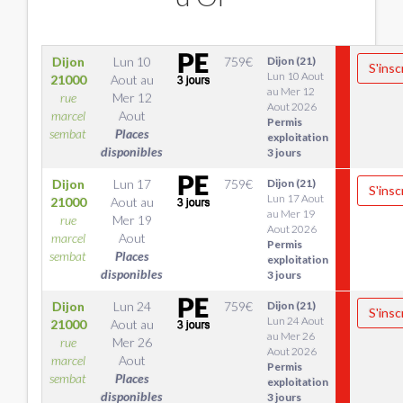
Dijon
Lun 10
759
€
Dijon (21)
S'insc
Lun 10 Aout
21000
Aout
au
au Mer 12
rue
Mer 12
Aout 2026
marcel
Aout
Permis
sembat
Places
exploitation
disponibles
3 jours
Dijon
Lun 17
759
€
Dijon (21)
S'insc
Lun 17 Aout
21000
Aout
au
au Mer 19
rue
Mer 19
Aout 2026
marcel
Aout
Permis
sembat
Places
exploitation
disponibles
3 jours
Dijon
Lun 24
759
€
Dijon (21)
S'insc
Lun 24 Aout
21000
Aout
au
au Mer 26
rue
Mer 26
Aout 2026
marcel
Aout
Permis
sembat
Places
exploitation
disponibles
3 jours