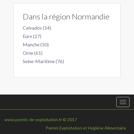
Dans la région Normandie
Calvados (14)
Eure (27)
Manche (50)
Orne (61)
Seine-Maritime (76)
Togg
navi
www.permis-de-exploitation.fr © 2017
Permis Exploitation et Hygiène Alimentaire