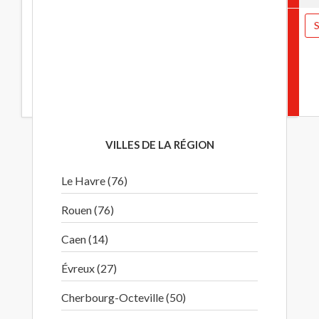
Bayeux
Lun 19
759
€
Bayeux (14)
S
Lun 19
14400
Juillet
au
Juillet au
49 r
Mer 21
Mer 21
Bellefontaine
Juillet
Juillet 2027
Places
Permis
disponibles
exploitation
3 jours
VILLES DE LA RÉGION
Le Havre (76)
Rouen (76)
Caen (14)
Évreux (27)
Cherbourg-Octeville (50)