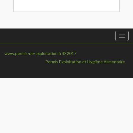
Togg
navi
www.permis-de-exploitation.fr © 2017
Permis Exploitation et Hygiène Alimentaire