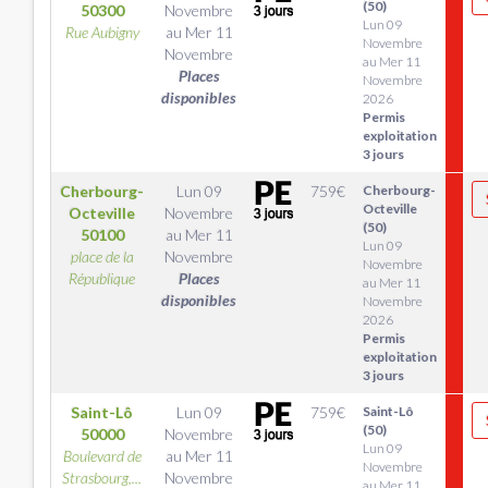
(50)
50300
Novembre
Lun 09
Rue Aubigny
au
Mer 11
Novembre
Novembre
au Mer 11
Places
Novembre
disponibles
2026
Permis
exploitation
3 jours
Cherbourg-
Lun 09
759
€
Cherbourg-
Octeville
Octeville
Novembre
(50)
50100
au
Mer 11
Lun 09
place de la
Novembre
Novembre
République
Places
au Mer 11
disponibles
Novembre
2026
Permis
exploitation
3 jours
Saint-Lô
Lun 09
759
€
Saint-Lô
(50)
50000
Novembre
Lun 09
Boulevard de
au
Mer 11
Novembre
Strasbourg,...
Novembre
au Mer 11