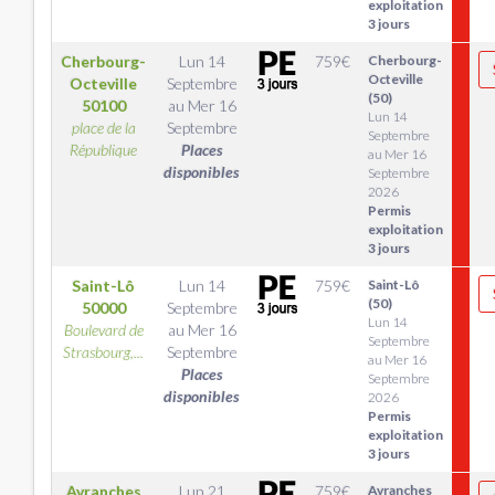
exploitation
3 jours
Cherbourg-
Lun 14
759
€
Cherbourg-
Octeville
Octeville
Septembre
(50)
50100
au
Mer 16
Lun 14
place de la
Septembre
Septembre
République
Places
au Mer 16
disponibles
Septembre
2026
Permis
exploitation
3 jours
Saint-Lô
Lun 14
759
€
Saint-Lô
(50)
50000
Septembre
Lun 14
Boulevard de
au
Mer 16
Septembre
Strasbourg,...
Septembre
au Mer 16
Places
Septembre
disponibles
2026
Permis
exploitation
3 jours
Avranches
Lun 21
759
€
Avranches