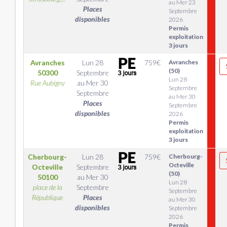
au Mer 23
Places
Septembre
disponibles
2026
Permis
exploitation
3 jours
Avranches
Lun 28
759
€
Avranches
(50)
50300
Septembre
Lun 28
Rue Aubigny
au
Mer 30
Septembre
Septembre
au Mer 30
Places
Septembre
disponibles
2026
Permis
exploitation
3 jours
Cherbourg-
Lun 28
759
€
Cherbourg-
Octeville
Octeville
Septembre
(50)
50100
au
Mer 30
Lun 28
place de la
Septembre
Septembre
République
Places
au Mer 30
disponibles
Septembre
2026
Permis