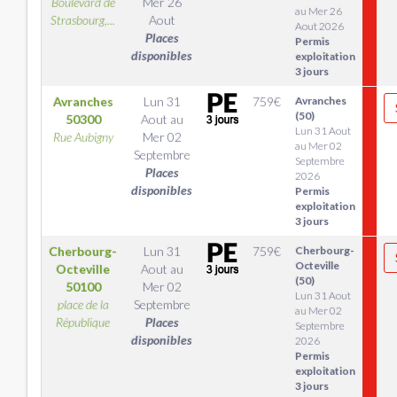
Boulevard de
Mer 26
au Mer 26
Strasbourg,...
Aout
Aout 2026
Places
Permis
disponibles
exploitation
3 jours
Avranches
Lun 31
759
€
Avranches
(50)
50300
Aout
au
Lun 31 Aout
Rue Aubigny
Mer 02
au Mer 02
Septembre
Septembre
Places
2026
disponibles
Permis
exploitation
3 jours
Cherbourg-
Lun 31
759
€
Cherbourg-
Octeville
Octeville
Aout
au
(50)
50100
Mer 02
Lun 31 Aout
place de la
Septembre
au Mer 02
République
Places
Septembre
disponibles
2026
Permis
exploitation
3 jours