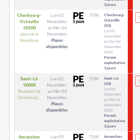
3 jours
Cherbourg-
Lun 02
759
€
Cherbourg-
Octeville
Octeville
Novembre
(50)
50100
au
Mer 04
Lun 02
place de la
Novembre
Novembre
République
Places
au Mer 04
disponibles
Novembre
2026
Permis
exploitation
3 jours
Saint-Lô
Lun 02
759
€
Saint-Lô
(50)
50000
Novembre
Lun 02
Boulevard de
au
Mer 04
Novembre
Strasbourg,...
Novembre
au Mer 04
Places
Novembre
disponibles
2026
Permis
exploitation
3 jours
Avranches
Lun 09
759
€
Avranches