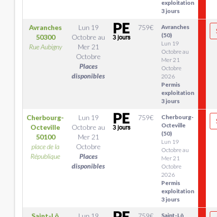
exploitation
3 jours
Avranches
Lun 19
759
€
Avranches
(50)
50300
Octobre
au
Lun 19
Rue Aubigny
Mer 21
Octobre au
Octobre
Mer 21
Places
Octobre
disponibles
2026
Permis
exploitation
3 jours
Cherbourg-
Lun 19
759
€
Cherbourg-
Octeville
Octeville
Octobre
au
(50)
50100
Mer 21
Lun 19
place de la
Octobre
Octobre au
République
Places
Mer 21
disponibles
Octobre
2026
Permis
exploitation
3 jours
Saint-Lô
Lun 19
759
€
Saint-Lô