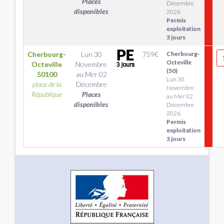
Places
Décembre
disponibles
2026
Permis
exploitation
3 jours
Cherbourg-
Lun 30
759
€
Cherbourg-
Octeville
Octeville
Novembre
(50)
50100
au
Mer 02
Lun 30
place de la
Décembre
Novembre
République
Places
au Mer 02
disponibles
Décembre
2026
Permis
exploitation
3 jours