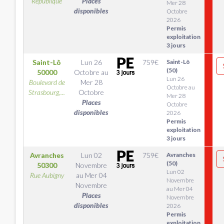
République
Places
Mer 28
disponibles
Octobre
2026
Permis
exploitation
3 jours
Saint-Lô
Lun 26
759
€
Saint-Lô
(50)
50000
Octobre
au
Lun 26
Boulevard de
Mer 28
Octobre au
Strasbourg,...
Octobre
Mer 28
Places
Octobre
disponibles
2026
Permis
exploitation
3 jours
Avranches
Lun 02
759
€
Avranches
(50)
50300
Novembre
Lun 02
Rue Aubigny
au
Mer 04
Novembre
Novembre
au Mer 04
Places
Novembre
disponibles
2026
Permis
exploitation