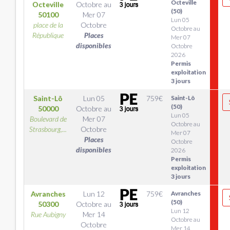
Octeville
Octeville
Octobre
au
(50)
50100
Mer 07
Lun 05
place de la
Octobre
Octobre au
République
Places
Mer 07
disponibles
Octobre
2026
Permis
exploitation
3 jours
Saint-Lô
Lun 05
759
€
Saint-Lô
(50)
50000
Octobre
au
Lun 05
Boulevard de
Mer 07
Octobre au
Strasbourg,...
Octobre
Mer 07
Places
Octobre
disponibles
2026
Permis
exploitation
3 jours
Avranches
Lun 12
759
€
Avranches
(50)
50300
Octobre
au
Lun 12
Rue Aubigny
Mer 14
Octobre au
Octobre
Mer 14