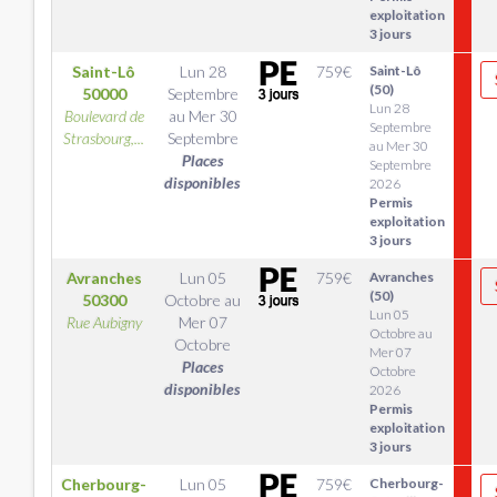
exploitation
3 jours
Saint-Lô
Lun 28
759
€
Saint-Lô
(50)
50000
Septembre
Lun 28
Boulevard de
au
Mer 30
Septembre
Strasbourg,...
Septembre
au Mer 30
Places
Septembre
disponibles
2026
Permis
exploitation
3 jours
Avranches
Lun 05
759
€
Avranches
(50)
50300
Octobre
au
Lun 05
Rue Aubigny
Mer 07
Octobre au
Octobre
Mer 07
Places
Octobre
disponibles
2026
Permis
exploitation
3 jours
Cherbourg-
Lun 05
759
€
Cherbourg-