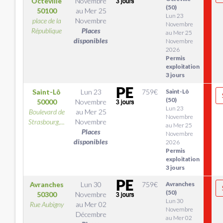
Octeville
Novembre
(50)
50100
au
Mer 25
Lun 23
place de la
Novembre
Novembre
République
Places
au Mer 25
disponibles
Novembre
2026
Permis
exploitation
3 jours
Saint-Lô
Lun 23
759
€
Saint-Lô
(50)
50000
Novembre
Lun 23
Boulevard de
au
Mer 25
Novembre
Strasbourg,...
Novembre
au Mer 25
Places
Novembre
disponibles
2026
Permis
exploitation
3 jours
Avranches
Lun 30
759
€
Avranches
(50)
50300
Novembre
Lun 30
Rue Aubigny
au
Mer 02
Novembre
Décembre
au Mer 02