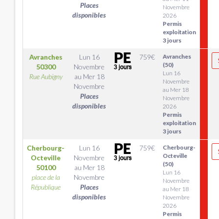
Places
Novembre
disponibles
2026
Permis
exploitation
3 jours
Avranches
Lun 16
759
€
Avranches
(50)
50300
Novembre
Lun 16
Rue Aubigny
au
Mer 18
Novembre
Novembre
au Mer 18
Places
Novembre
disponibles
2026
Permis
exploitation
3 jours
Cherbourg-
Lun 16
759
€
Cherbourg-
Octeville
Octeville
Novembre
(50)
50100
au
Mer 18
Lun 16
place de la
Novembre
Novembre
République
Places
au Mer 18
disponibles
Novembre
2026
Permis