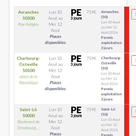
Avranches
Lun 10
759
€
Avranches
(50)
50300
Aout
au
Lun 10 Aout
Rue Aubigny
Mer 12
au Mer 12
Aout
Aout 2026
Places
Permis
disponibles
exploitation
3 jours
Cherbourg-
Lun 10
759
€
Cherbourg-
Octeville
Octeville
Aout
au
(50)
50100
Mer 12
Lun 10 Aout
place de la
Aout
au Mer 12
République
Places
Aout 2026
disponibles
Permis
exploitation
3 jours
Saint-Lô
Lun 10
759
€
Saint-Lô
(50)
50000
Aout
au
Lun 10 Aout
Boulevard de
Mer 12
au Mer 12
Strasbourg,...
Aout
Aout 2026
Places
Permis