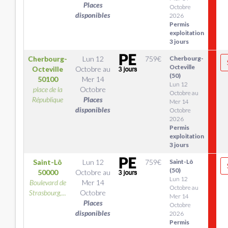
Places
Octobre
disponibles
2026
Permis
exploitation
3 jours
Cherbourg-
Lun 12
759
€
Cherbourg-
Octeville
Octeville
Octobre
au
(50)
50100
Mer 14
Lun 12
place de la
Octobre
Octobre au
République
Places
Mer 14
disponibles
Octobre
2026
Permis
exploitation
3 jours
Saint-Lô
Lun 12
759
€
Saint-Lô
(50)
50000
Octobre
au
Lun 12
Boulevard de
Mer 14
Octobre au
Strasbourg,...
Octobre
Mer 14
Places
Octobre
disponibles
2026
Permis