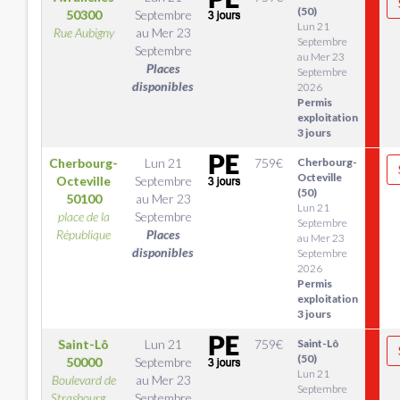
(50)
50300
Septembre
Lun 21
Rue Aubigny
au
Mer 23
Septembre
Septembre
au Mer 23
Places
Septembre
disponibles
2026
Permis
exploitation
3 jours
Cherbourg-
Lun 21
759
€
Cherbourg-
Octeville
Octeville
Septembre
(50)
50100
au
Mer 23
Lun 21
place de la
Septembre
Septembre
République
Places
au Mer 23
disponibles
Septembre
2026
Permis
exploitation
3 jours
Saint-Lô
Lun 21
759
€
Saint-Lô
(50)
50000
Septembre
Lun 21
Boulevard de
au
Mer 23
Septembre
Strasbourg,...
Septembre