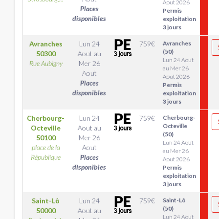
Aout 2026
Places
Permis
disponibles
exploitation
3 jours
Avranches
Lun 24
759
€
Avranches
(50)
50300
Aout
au
Lun 24 Aout
Rue Aubigny
Mer 26
au Mer 26
Aout
Aout 2026
Places
Permis
disponibles
exploitation
3 jours
Cherbourg-
Lun 24
759
€
Cherbourg-
Octeville
Octeville
Aout
au
(50)
50100
Mer 26
Lun 24 Aout
place de la
Aout
au Mer 26
République
Places
Aout 2026
disponibles
Permis
exploitation
3 jours
Saint-Lô
Lun 24
759
€
Saint-Lô
(50)
50000
Aout
au
Lun 24 Aout