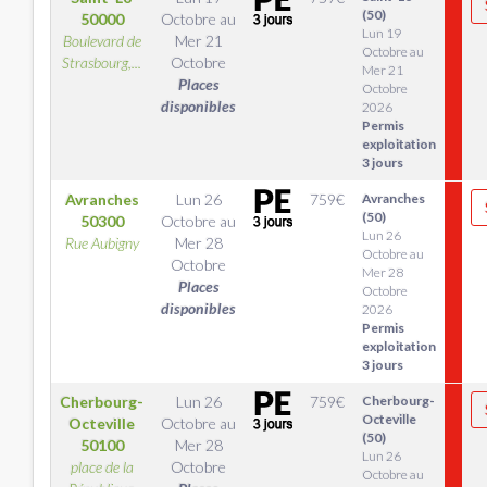
(50)
50000
Octobre
au
Lun 19
Boulevard de
Mer 21
Octobre au
Strasbourg,...
Octobre
Mer 21
Places
Octobre
disponibles
2026
Permis
exploitation
3 jours
Avranches
Lun 26
759
€
Avranches
(50)
50300
Octobre
au
Lun 26
Rue Aubigny
Mer 28
Octobre au
Octobre
Mer 28
Places
Octobre
disponibles
2026
Permis
exploitation
3 jours
Cherbourg-
Lun 26
759
€
Cherbourg-
Octeville
Octeville
Octobre
au
(50)
50100
Mer 28
Lun 26
place de la
Octobre
Octobre au