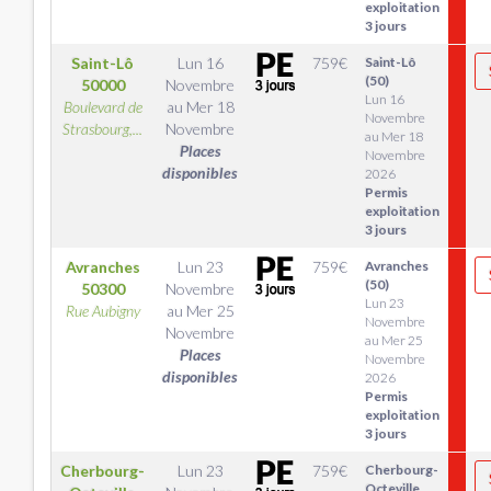
exploitation
3 jours
Saint-Lô
Lun 16
759
€
Saint-Lô
(50)
50000
Novembre
Lun 16
Boulevard de
au
Mer 18
Novembre
Strasbourg,...
Novembre
au Mer 18
Places
Novembre
disponibles
2026
Permis
exploitation
3 jours
Avranches
Lun 23
759
€
Avranches
(50)
50300
Novembre
Lun 23
Rue Aubigny
au
Mer 25
Novembre
Novembre
au Mer 25
Places
Novembre
disponibles
2026
Permis
exploitation
3 jours
Cherbourg-
Lun 23
759
€
Cherbourg-
Octeville