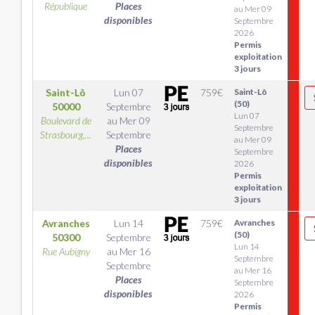
République
Places
au Mer 09
disponibles
Septembre
2026
Permis
exploitation
3 jours
Saint-Lô
Lun 07
759
€
Saint-Lô
(50)
50000
Septembre
Lun 07
Boulevard de
au
Mer 09
Septembre
Strasbourg,...
Septembre
au Mer 09
Places
Septembre
disponibles
2026
Permis
exploitation
3 jours
Avranches
Lun 14
759
€
Avranches
(50)
50300
Septembre
Lun 14
Rue Aubigny
au
Mer 16
Septembre
Septembre
au Mer 16
Places
Septembre
disponibles
2026
Permis