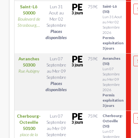
Saint-Lô
Lun 31
759
€
Saint-Lô
(50)
50000
Aout
au
Lun 31 Aout
Boulevard de
Mer 02
au Mer 02
Strasbourg,...
Septembre
Septembre
Places
2026
disponibles
Permis
exploitation
3 jours
Avranches
Lun 07
759
€
Avranches
(50)
50300
Septembre
Lun 07
Rue Aubigny
au
Mer 09
Septembre
Septembre
au Mer 09
Places
Septembre
disponibles
2026
Permis
exploitation
3 jours
Cherbourg-
Lun 07
759
€
Cherbourg-
Octeville
Octeville
Septembre
(50)
50100
au
Mer 09
Lun 07
place de la
Septembre
Septembre