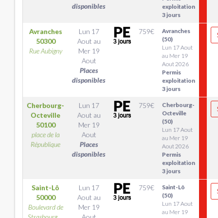
disponibles
exploitation
3 jours
Avranches
Lun 17
759
€
Avranches
(50)
50300
Aout
au
Lun 17 Aout
Rue Aubigny
Mer 19
au Mer 19
Aout
Aout 2026
Places
Permis
disponibles
exploitation
3 jours
Cherbourg-
Lun 17
759
€
Cherbourg-
Octeville
Octeville
Aout
au
(50)
50100
Mer 19
Lun 17 Aout
place de la
Aout
au Mer 19
République
Places
Aout 2026
disponibles
Permis
exploitation
3 jours
Saint-Lô
Lun 17
759
€
Saint-Lô
(50)
50000
Aout
au
Lun 17 Aout
Boulevard de
Mer 19
au Mer 19
Strasbourg,...
Aout