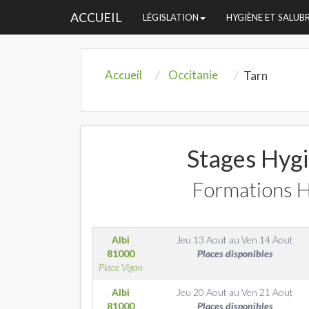
ACCUEIL
LÉGISLATION
HYGIÈNE ET SALUB
Accueil
Occitanie
Tarn
Stages Hygi
Formations H
Albi
Jeu 13 Aout
au
Ven 14 Aout
81000
Places disponibles
Place Vigan
Albi
Jeu 20 Aout
au
Ven 21 Aout
81000
Places disponibles