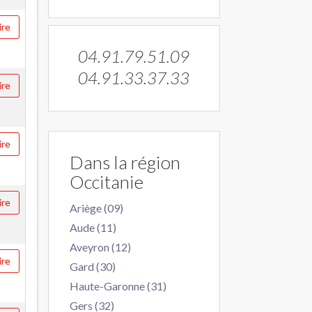
ire
04.91.79.51.09
04.91.33.37.33
ire
ire
Dans la région
Occitanie
ire
Ariège (09)
Aude (11)
Aveyron (12)
ire
Gard (30)
Haute-Garonne (31)
Gers (32)