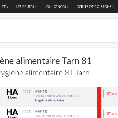
RITÉ
LES BRUITS
LES LICENCES
DÉBITS DE BOISSONS
ène alimentaire Tarn 81
ygiène alimentaire 81 Tarn
499
€
Albi (81)
S'inscr
Jeu 13 Aout au Ven 14 Aout 2026
Hygiène alimentaire
499
€
Albi (81)
S'inscr
Jeu 20 Aout au Ven 21 Aout 2026