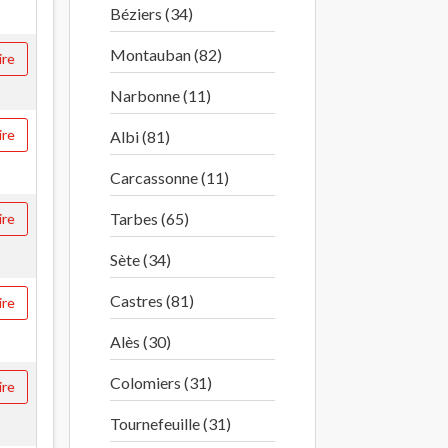
Béziers (34)
Montauban (82)
ire
Narbonne (11)
ire
Albi (81)
Carcassonne (11)
Tarbes (65)
ire
Sète (34)
Castres (81)
ire
Alès (30)
Colomiers (31)
ire
Tournefeuille (31)