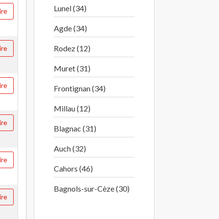
Lunel (34)
ire
Agde (34)
Rodez (12)
ire
Muret (31)
ire
Frontignan (34)
Millau (12)
ire
Blagnac (31)
Auch (32)
ire
Cahors (46)
Bagnols-sur-Cèze (30)
ire