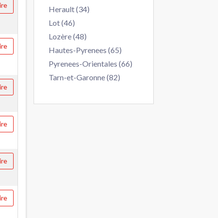
ire
Herault (34)
Lot (46)
Lozère (48)
ire
Hautes-Pyrenees (65)
Pyrenees-Orientales (66)
Tarn-et-Garonne (82)
ire
ire
ire
ire