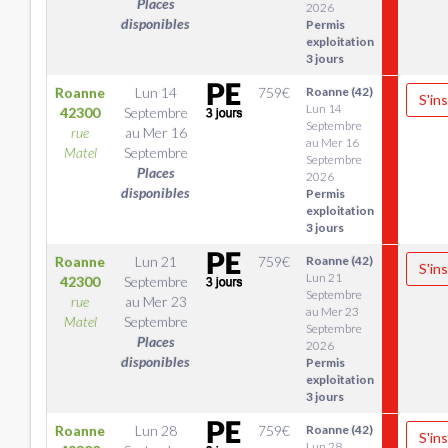
Places
2026
disponibles
Permis
exploitation
3 jours
Roanne
Lun 14
759
€
Roanne (42)
S'ins
Lun 14
42300
Septembre
Septembre
rue
au
Mer 16
au Mer 16
Matel
Septembre
Septembre
Places
2026
disponibles
Permis
exploitation
3 jours
Roanne
Lun 21
759
€
Roanne (42)
S'ins
Lun 21
42300
Septembre
Septembre
rue
au
Mer 23
au Mer 23
Matel
Septembre
Septembre
Places
2026
disponibles
Permis
exploitation
3 jours
Roanne
Lun 28
759
€
Roanne (42)
S'ins
Lun 28