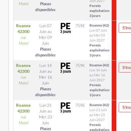
Juin 2027
Matel
Places
Permis
disponibles
exploitation
3 jours
Roanne
Lun 07
759
€
Roanne (42)
S'ins
Lun 07 Juin
42300
Juin
au
au Mer 09
rue
Mer 09
Juin 2027
Matel
Juin
Permis
Places
exploitation
disponibles
3 jours
Roanne
Lun 14
759
€
Roanne (42)
S'ins
Lun 14 Juin
42300
Juin
au
au Mer 16
rue
Mer 16
Juin 2027
Matel
Juin
Permis
Places
exploitation
disponibles
3 jours
Roanne
Lun 21
759
€
Roanne (42)
S'ins
Lun 21 Juin
42300
Juin
au
au Mer 23
rue
Mer 23
Juin 2027
Matel
Juin
Permis
Places
exploitation