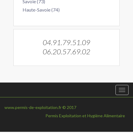
Savoie (73)
Haute-Savoie (74)
04.91.79.51.09
06.20.57.69.02
Togg
navi
www.permis-de-exploitation.fr © 2017
Permis Exploitation et Hygiène Alimentaire