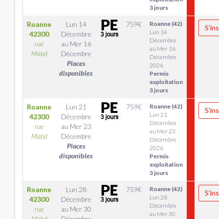
3 jours
Roanne
Lun 14
759
€
Roanne (42)
S'ins
Lun 14
42300
Décembre
Décembre
rue
au
Mer 16
au Mer 16
Matel
Décembre
Décembre
Places
2026
disponibles
Permis
exploitation
3 jours
Roanne
Lun 21
759
€
Roanne (42)
S'ins
Lun 21
42300
Décembre
Décembre
rue
au
Mer 23
au Mer 23
Matel
Décembre
Décembre
Places
2026
disponibles
Permis
exploitation
3 jours
Roanne
Lun 28
759
€
Roanne (42)
S'ins
Lun 28
42300
Décembre
Décembre
rue
au
Mer 30
au Mer 30
Matel
Décembre