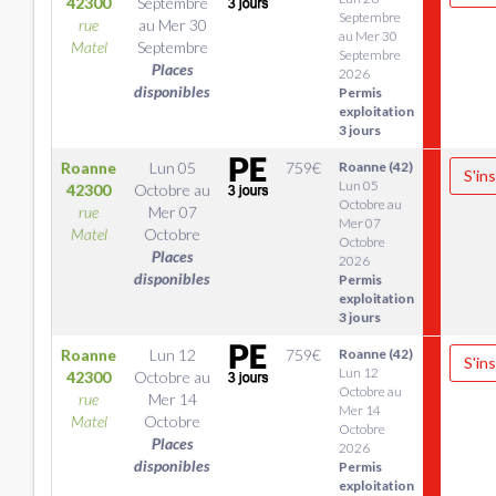
42300
Septembre
Septembre
rue
au
Mer 30
au Mer 30
Matel
Septembre
Septembre
Places
2026
disponibles
Permis
exploitation
3 jours
Roanne
Lun 05
759
€
Roanne (42)
S'ins
Lun 05
42300
Octobre
au
Octobre au
rue
Mer 07
Mer 07
Matel
Octobre
Octobre
Places
2026
disponibles
Permis
exploitation
3 jours
Roanne
Lun 12
759
€
Roanne (42)
S'ins
Lun 12
42300
Octobre
au
Octobre au
rue
Mer 14
Mer 14
Matel
Octobre
Octobre
Places
2026
disponibles
Permis
exploitation