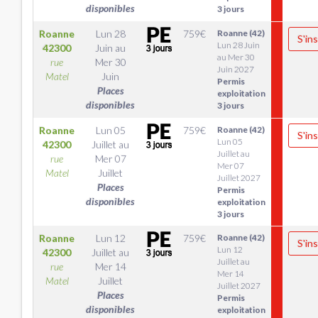
disponibles
3 jours
Roanne
Lun 28
759
€
Roanne (42)
S'ins
Lun 28 Juin
42300
Juin
au
au Mer 30
rue
Mer 30
Juin 2027
Matel
Juin
Permis
Places
exploitation
disponibles
3 jours
Roanne
Lun 05
759
€
Roanne (42)
S'ins
Lun 05
42300
Juillet
au
Juillet au
rue
Mer 07
Mer 07
Matel
Juillet
Juillet 2027
Places
Permis
disponibles
exploitation
3 jours
Roanne
Lun 12
759
€
Roanne (42)
S'ins
Lun 12
42300
Juillet
au
Juillet au
rue
Mer 14
Mer 14
Matel
Juillet
Juillet 2027
Places
Permis
disponibles
exploitation