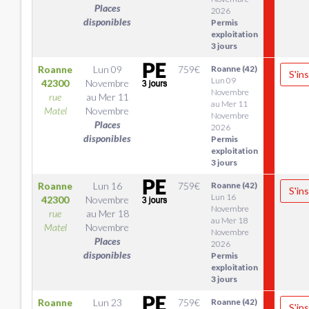
Places
2026
disponibles
Permis
exploitation
3 jours
Roanne
Lun 09
759
€
Roanne (42)
S'ins
Lun 09
42300
Novembre
Novembre
rue
au
Mer 11
au Mer 11
Matel
Novembre
Novembre
Places
2026
disponibles
Permis
exploitation
3 jours
Roanne
Lun 16
759
€
Roanne (42)
S'ins
Lun 16
42300
Novembre
Novembre
rue
au
Mer 18
au Mer 18
Matel
Novembre
Novembre
Places
2026
disponibles
Permis
exploitation
3 jours
Roanne
Lun 23
759
€
Roanne (42)
S'ins