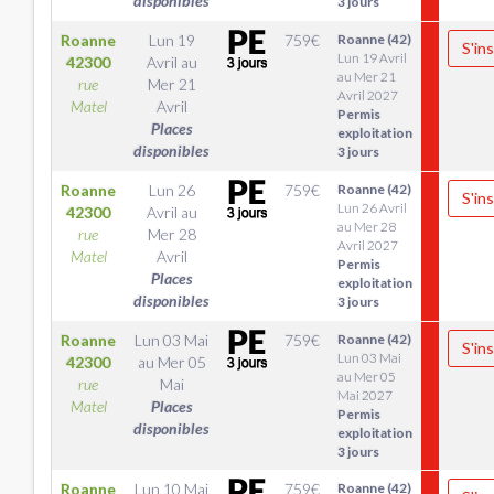
disponibles
3 jours
Roanne
Lun 19
759
€
Roanne (42)
S'ins
Lun 19 Avril
42300
Avril
au
au Mer 21
rue
Mer 21
Avril 2027
Matel
Avril
Permis
Places
exploitation
disponibles
3 jours
Roanne
Lun 26
759
€
Roanne (42)
S'ins
Lun 26 Avril
42300
Avril
au
au Mer 28
rue
Mer 28
Avril 2027
Matel
Avril
Permis
Places
exploitation
disponibles
3 jours
Roanne
Lun 03 Mai
759
€
Roanne (42)
S'ins
Lun 03 Mai
42300
au
Mer 05
au Mer 05
rue
Mai
Mai 2027
Matel
Places
Permis
disponibles
exploitation
3 jours
Roanne
Lun 10 Mai
759
€
Roanne (42)