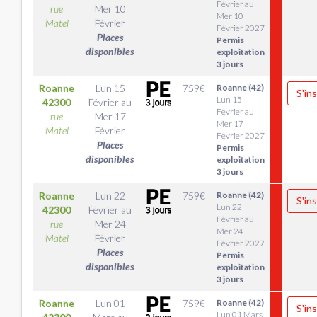
Février au
rue
Mer 10
Mer 10
Matel
Février
Février 2027
Places
Permis
disponibles
exploitation
3 jours
Roanne
Lun 15
759
€
Roanne (42)
S'ins
Lun 15
42300
Février
au
Février au
rue
Mer 17
Mer 17
Matel
Février
Février 2027
Places
Permis
disponibles
exploitation
3 jours
Roanne
Lun 22
759
€
Roanne (42)
S'ins
Lun 22
42300
Février
au
Février au
rue
Mer 24
Mer 24
Matel
Février
Février 2027
Places
Permis
disponibles
exploitation
3 jours
Roanne
Lun 01
759
€
Roanne (42)
S'ins
Lun 01 Mars