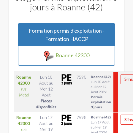
jours à Roanne (42)
Formation permis d'exploitation -
Formation HACCP
Roanne 42300
Roanne
Lun 10
759
€
Roanne (42)
S'ins
Lun 10 Aout
42300
Aout
au
au Mer 12
rue
Mer 12
Aout 2026
Matel
Aout
Permis
Places
exploitation
disponibles
3 jours
Roanne
Lun 17
759
€
Roanne (42)
S'ins
Lun 17 Aout
42300
Aout
au
au Mer 19
rue
Mer 19
Aout 2026