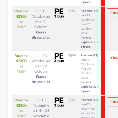
3 jours
Roanne
Lun 19
759
€
Roanne (42)
S'ins
Lun 19
42300
Octobre
au
Octobre au
rue
Mer 21
Mer 21
Matel
Octobre
Octobre
Places
2026
disponibles
Permis
exploitation
3 jours
Roanne
Lun 26
759
€
Roanne (42)
S'ins
Lun 26
42300
Octobre
au
Octobre au
rue
Mer 28
Mer 28
Matel
Octobre
Octobre
Places
2026
disponibles
Permis
exploitation
3 jours
Roanne
Lun 02
759
€
Roanne (42)
S'ins
Lun 02
42300
Novembre
Novembre
rue
au
Mer 04
au Mer 04
Matel
Novembre
Novembre