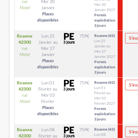
rue
Mer 20
Mer 20
Matel
Janvier
Janvier 2027
Places
Permis
disponibles
exploitation
3 jours
Roanne
Lun 25
759
€
Roanne (42)
S'ins
Lun 25
42300
Janvier
au
Janvier au
rue
Mer 27
Mer 27
Matel
Janvier
Janvier 2027
Places
Permis
disponibles
exploitation
3 jours
Roanne
Lun 01
759
€
Roanne (42)
S'ins
Lun 01
42300
Février
au
Février au
rue
Mer 03
Mer 03
Matel
Février
Février 2027
Places
Permis
disponibles
exploitation
3 jours
Roanne
Lun 08
759
€
Roanne (42)
S'ins
Lun 08
42300
Février
au