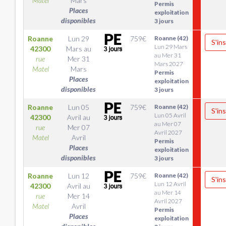
Matel
Mars
Permis
Places
exploitation
disponibles
3 jours
Roanne
Lun 29
759
€
Roanne (42)
S'ins
Lun 29 Mars
42300
Mars
au
au Mer 31
rue
Mer 31
Mars 2027
Matel
Mars
Permis
Places
exploitation
disponibles
3 jours
Roanne
Lun 05
759
€
Roanne (42)
S'ins
Lun 05 Avril
42300
Avril
au
au Mer 07
rue
Mer 07
Avril 2027
Matel
Avril
Permis
Places
exploitation
disponibles
3 jours
Roanne
Lun 12
759
€
Roanne (42)
S'ins
Lun 12 Avril
42300
Avril
au
au Mer 14
rue
Mer 14
Avril 2027
Matel
Avril
Permis
Places
exploitation