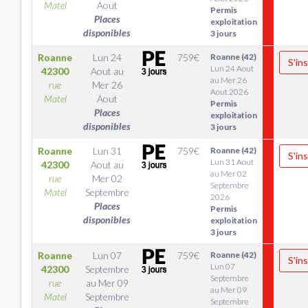
Matel
Aout
Permis
Places
exploitation
disponibles
3 jours
Roanne
Lun 24
759
€
Roanne (42)
S'ins
Lun 24 Aout
42300
Aout
au
au Mer 26
rue
Mer 26
Aout 2026
Matel
Aout
Permis
Places
exploitation
disponibles
3 jours
Roanne
Lun 31
759
€
Roanne (42)
S'ins
Lun 31 Aout
42300
Aout
au
au Mer 02
rue
Mer 02
Septembre
Matel
Septembre
2026
Places
Permis
disponibles
exploitation
3 jours
Roanne
Lun 07
759
€
Roanne (42)
S'ins
Lun 07
42300
Septembre
Septembre
rue
au
Mer 09
au Mer 09
Matel
Septembre
Septembre