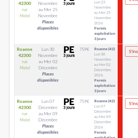
Lun 23
42300
Novembre
Novembre
rue
au
Mer 25
au Mer 25
Matel
Novembre
Novembre
Places
2026
disponibles
Permis
exploitation
3 jours
Roanne
Lun 30
759
€
Roanne (42)
S'ins
Lun 30
42300
Novembre
Novembre
rue
au
Mer 02
au Mer 02
Matel
Décembre
Décembre
Places
2026
disponibles
Permis
exploitation
3 jours
Roanne
Lun 07
759
€
Roanne (42)
S'ins
Lun 07
42300
Décembre
Décembre
rue
au
Mer 09
au Mer 09
Matel
Décembre
Décembre
Places
2026
disponibles
Permis
exploitation