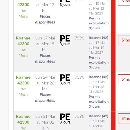
S'ins
Lun 10 Mai
42300
au
Mer 12
au Mer 12
rue
Mai
Mai 2027
Matel
Places
Permis
disponibles
exploitation
3 jours
Roanne
Lun 17 Mai
759
€
Roanne (42)
S'ins
Lun 17 Mai
42300
au
Mer 19
au Mer 19
rue
Mai
Mai 2027
Matel
Places
Permis
disponibles
exploitation
3 jours
Roanne
Lun 24 Mai
759
€
Roanne (42)
S'ins
Lun 24 Mai
42300
au
Mer 26
au Mer 26
rue
Mai
Mai 2027
Matel
Places
Permis
disponibles
exploitation
3 jours
Roanne
Lun 31 Mai
759
€
Roanne (42)
S'ins
Lun 31 Mai
42300
au
Mer 02
au Mer 02
rue
Juin