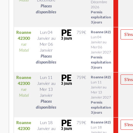
Décembre
Places
2026
disponibles
Permis
exploitation
3 jours
Roanne
Lun 04
759
€
Roanne (42)
S'ins
Lun 04
42300
Janvier
au
Janvier au
rue
Mer 06
Mer 06
Matel
Janvier
Janvier 2027
Places
Permis
disponibles
exploitation
3 jours
Roanne
Lun 11
759
€
Roanne (42)
S'ins
Lun 11
42300
Janvier
au
Janvier au
rue
Mer 13
Mer 13
Matel
Janvier
Janvier 2027
Places
Permis
disponibles
exploitation
3 jours
Roanne
Lun 18
759
€
Roanne (42)
S'ins
Lun 18
42300
Janvier
au
Janvier au