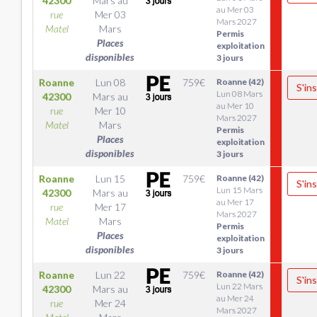
42300
Mars
au
au Mer 03
rue
Mer 03
Mars 2027
Matel
Mars
Permis
Places
exploitation
disponibles
3 jours
Roanne
Lun 08
759
€
Roanne (42)
S'ins
Lun 08 Mars
42300
Mars
au
au Mer 10
rue
Mer 10
Mars 2027
Matel
Mars
Permis
Places
exploitation
disponibles
3 jours
Roanne
Lun 15
759
€
Roanne (42)
S'ins
Lun 15 Mars
42300
Mars
au
au Mer 17
rue
Mer 17
Mars 2027
Matel
Mars
Permis
Places
exploitation
disponibles
3 jours
Roanne
Lun 22
759
€
Roanne (42)
S'ins
Lun 22 Mars
42300
Mars
au
au Mer 24
rue
Mer 24
Mars 2027