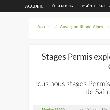
ACCUEIL
LÉGISLATION
HYGIÈNE ET SALUB
Accueil
Auvergne-Rhone-Alpes
Stages Permis explo
Tous nous stages Permis 
de Sain
Meylan
38240
Lun 10 Aout
au
Mer 