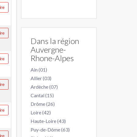
ire
ire
Dans la région
Auvergne-
Rhone-Alpes
ire
Ain (01)
Allier (03)
ire
Ardèche (07)
Cantal (15)
Drôme (26)
ire
Loire (42)
Haute-Loire (43)
Puy-de-Dôme (63)
ire