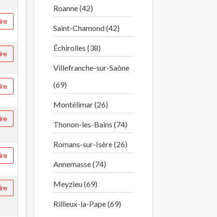
Roanne (42)
ire
Saint-Chamond (42)
Échirolles (38)
ire
Villefranche-sur-Saône
(69)
ire
Montélimar (26)
ire
Thonon-les-Bains (74)
Romans-sur-Isère (26)
ire
Annemasse (74)
Meyzieu (69)
ire
Rillieux-la-Pape (69)