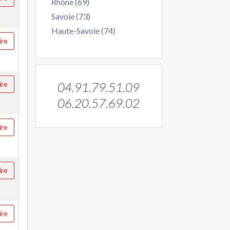
Rhône (69)
Savoie (73)
Haute-Savoie (74)
ire
ire
04.91.79.51.09
06.20.57.69.02
ire
ire
ire