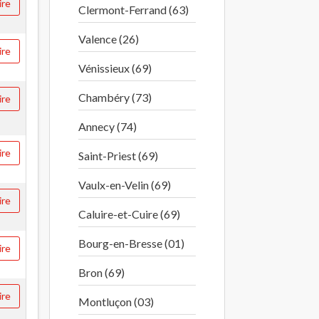
ire
Clermont-Ferrand (63)
Valence (26)
ire
Vénissieux (69)
Chambéry (73)
ire
Annecy (74)
ire
Saint-Priest (69)
Vaulx-en-Velin (69)
ire
Caluire-et-Cuire (69)
Bourg-en-Bresse (01)
ire
Bron (69)
ire
Montluçon (03)