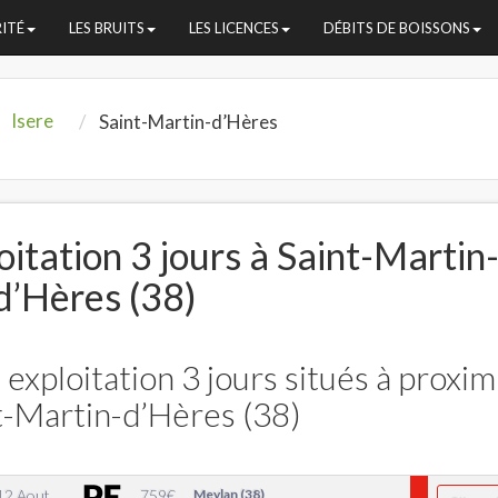
RITÉ
LES BRUITS
LES LICENCES
DÉBITS DE BOISSONS
Isere
Saint-Martin-d’Hères
itation 3 jours à Saint-Martin
d’Hères (38)
exploitation 3 jours situés à proxim
t-Martin-d’Hères (38)
12 Aout
759
€
Meylan (38)