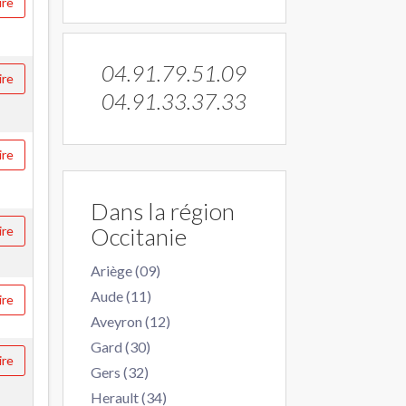
ire
04.91.79.51.09
ire
04.91.33.37.33
ire
Dans la région
Occitanie
ire
Ariège (09)
Aude (11)
ire
Aveyron (12)
Gard (30)
ire
Gers (32)
Herault (34)