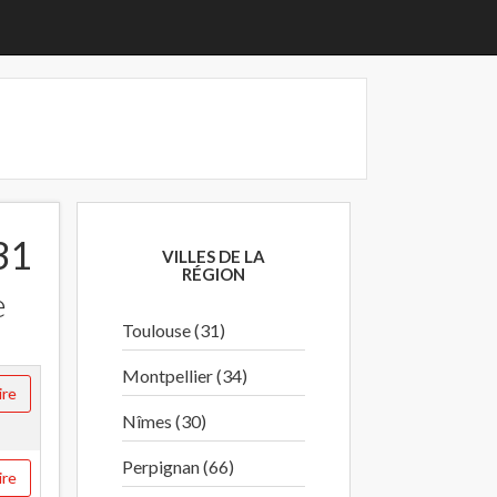
31
VILLES DE LA
RÉGION
e
Toulouse (31)
Montpellier (34)
ire
Nîmes (30)
Perpignan (66)
ire