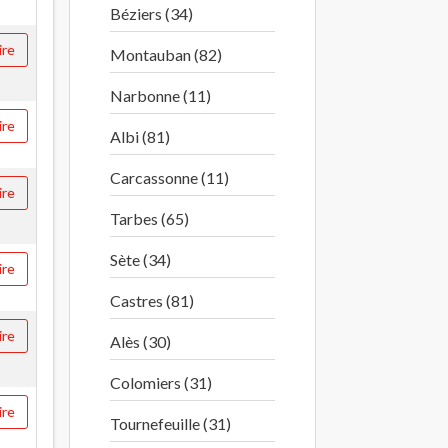
Béziers (34)
ire
Montauban (82)
Narbonne (11)
ire
Albi (81)
Carcassonne (11)
ire
Tarbes (65)
Sète (34)
ire
Castres (81)
ire
Alès (30)
Colomiers (31)
ire
Tournefeuille (31)