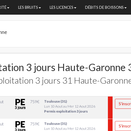
RITÉ
LES BRUITS
LES LICENCES
DÉBITS DE BOISSONS
nne
itation 3 jours Haute-Garonne 
loitation 3 jours 31 Haute-Garonn
ut
759
€
Toulouse (31)
S'inscr
Lun 10 Aout au Mer 12 Aout 2026
Permis exploitation 3 jours
ut
759
€
Toulouse (31)
S'inscr
Lun 10 Aout au Mer 12 Aout 2026