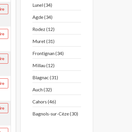
Lunel (34)
ire
Agde (34)
Rodez (12)
ire
Muret (31)
Frontignan (34)
ire
Millau (12)
Blagnac (31)
ire
Auch (32)
Cahors (46)
ire
Bagnols-sur-Cèze (30)