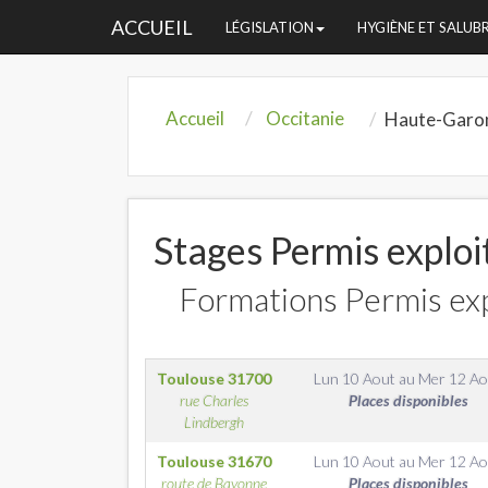
ACCUEIL
LÉGISLATION
HYGIÈNE ET SALUB
Accueil
Occitanie
Haute-Garo
Stages Permis explo
Formations Permis exp
Toulouse
31700
Lun 10 Aout
au
Mer 12 Ao
rue Charles
Places disponibles
Lindbergh
Toulouse
31670
Lun 10 Aout
au
Mer 12 Ao
route de Bayonne
Places disponibles