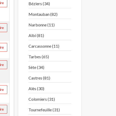
ire
Béziers (34)
Montauban (82)
Narbonne (11)
ire
Albi (81)
Carcassonne (11)
ire
Tarbes (65)
ire
Sète (34)
Castres (81)
Alès (30)
ire
Colomiers (31)
ire
Tournefeuille (31)