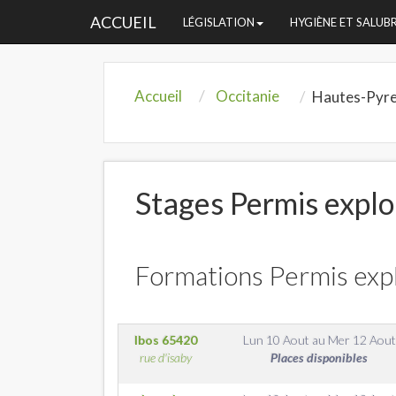
ACCUEIL
LÉGISLATION
HYGIÈNE ET SALUB
Accueil
Occitanie
Hautes-Pyr
Stages Permis explo
Formations Permis expl
Ibos
65420
Lun 10 Aout
au
Mer 12 Aout
rue d'isaby
Places disponibles