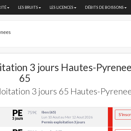
RITÉ
LES BRUITS
LES LICENCES
DÉBITS DE BOISSONS
enees
itation 3 jours Hautes-Pyrene
65
oitation 3 jours 65 Hautes-Pyrene
759
€
Ibos (65)
S'inscr
Lun 10 Aout au Mer 12 Aout 2026
Permis exploitation 3 jours