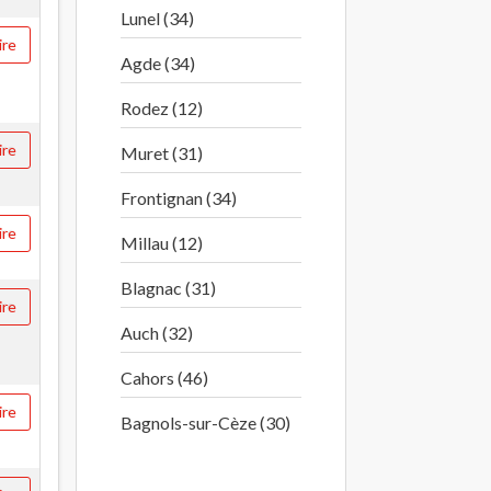
Lunel (34)
ire
Agde (34)
Rodez (12)
ire
Muret (31)
Frontignan (34)
ire
Millau (12)
Blagnac (31)
ire
Auch (32)
Cahors (46)
ire
Bagnols-sur-Cèze (30)