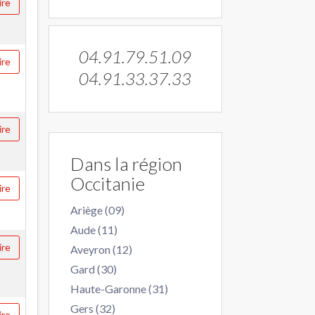
ire
04.91.79.51.09
ire
04.91.33.37.33
ire
Dans la région
Occitanie
ire
Ariège (09)
Aude (11)
ire
Aveyron (12)
Gard (30)
Haute-Garonne (31)
Gers (32)
ire