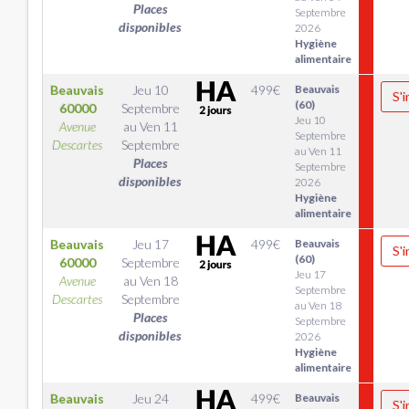
Places
Septembre
disponibles
2026
Hygiène
alimentaire
Beauvais
Jeu 10
499
€
Beauvais
S'i
(60)
60000
Septembre
Jeu 10
Avenue
au
Ven 11
Septembre
Descartes
Septembre
au Ven 11
Places
Septembre
disponibles
2026
Hygiène
alimentaire
Beauvais
Jeu 17
499
€
Beauvais
S'i
(60)
60000
Septembre
Jeu 17
Avenue
au
Ven 18
Septembre
Descartes
Septembre
au Ven 18
Places
Septembre
disponibles
2026
Hygiène
alimentaire
Beauvais
Jeu 24
499
€
Beauvais
S'i