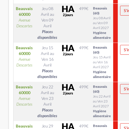
Beauvais
Jeu 08
499
€
Beauvais
S'i
(60)
60000
Avril
au
Jeu 08 Avril
Avenue
Ven 09
au Ven 09
Descartes
Avril
Avril 2027
Places
Hygiène
disponibles
alimentaire
Beauvais
Jeu 15
499
€
Beauvais
S'i
(60)
60000
Avril
au
Jeu 15 Avril
Avenue
Ven 16
au Ven 16
Descartes
Avril
Avril 2027
Places
Hygiène
disponibles
alimentaire
Beauvais
Jeu 22
499
€
Beauvais
S'i
(60)
60000
Avril
au
Jeu 22 Avril
Avenue
Ven 23
au Ven 23
Descartes
Avril
Avril 2027
Places
Hygiène
disponibles
alimentaire
Beauvais
Jeu 29
499
€
Beauvais
S'i