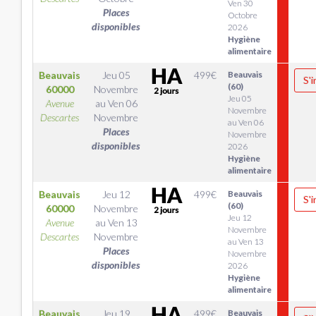
Ven 30
Places
Octobre
disponibles
2026
Hygiène
alimentaire
Beauvais
Jeu 05
499
€
Beauvais
S'i
(60)
60000
Novembre
Jeu 05
Avenue
au
Ven 06
Novembre
Descartes
Novembre
au Ven 06
Places
Novembre
disponibles
2026
Hygiène
alimentaire
Beauvais
Jeu 12
499
€
Beauvais
S'i
(60)
60000
Novembre
Jeu 12
Avenue
au
Ven 13
Novembre
Descartes
Novembre
au Ven 13
Places
Novembre
disponibles
2026
Hygiène
alimentaire
Beauvais
Jeu 19
499
€
Beauvais