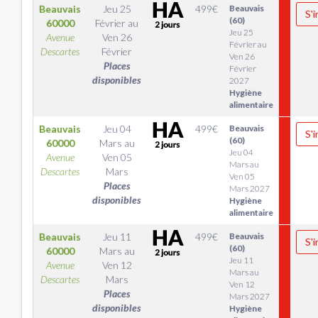
Beauvais
Jeu 25
499
€
Beauvais
S'i
(60)
60000
Février
au
Jeu 25
Avenue
Ven 26
Février au
Descartes
Février
Ven 26
Places
Février
disponibles
2027
Hygiène
alimentaire
Beauvais
Jeu 04
499
€
Beauvais
S'i
(60)
60000
Mars
au
Jeu 04
Avenue
Ven 05
Mars au
Descartes
Mars
Ven 05
Places
Mars 2027
disponibles
Hygiène
alimentaire
Beauvais
Jeu 11
499
€
Beauvais
S'i
(60)
60000
Mars
au
Jeu 11
Avenue
Ven 12
Mars au
Descartes
Mars
Ven 12
Places
Mars 2027
disponibles
Hygiène