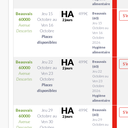
alimentaire
Beauvais
Jeu 15
499
€
Beauvais
S'i
(60)
60000
Octobre
au
Jeu 15
Avenue
Ven 16
Octobre au
Descartes
Octobre
Ven 16
Places
Octobre
disponibles
2026
Hygiène
alimentaire
Beauvais
Jeu 22
499
€
Beauvais
S'i
(60)
60000
Octobre
au
Jeu 22
Avenue
Ven 23
Octobre au
Descartes
Octobre
Ven 23
Places
Octobre
disponibles
2026
Hygiène
alimentaire
Beauvais
Jeu 29
499
€
Beauvais
S'i
(60)
60000
Octobre
au
Jeu 29
Avenue
Ven 30
Octobre au
Descartes
Octobre