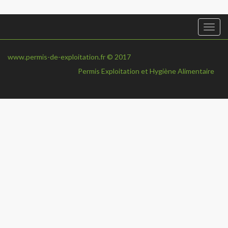
Togg
navi
www.permis-de-exploitation.fr © 2017
Permis Exploitation et Hygiène Alimentaire