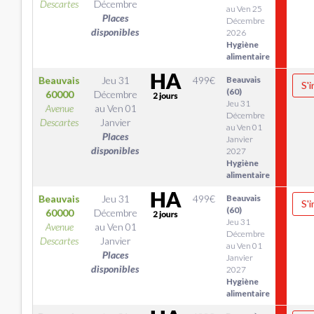
Descartes
Décembre
au Ven 25
Places
Décembre
disponibles
2026
Hygiène
alimentaire
Beauvais
Jeu 31
499
€
Beauvais
S'i
(60)
60000
Décembre
Jeu 31
Avenue
au
Ven 01
Décembre
Descartes
Janvier
au Ven 01
Places
Janvier
disponibles
2027
Hygiène
alimentaire
Beauvais
Jeu 31
499
€
Beauvais
S'i
(60)
60000
Décembre
Jeu 31
Avenue
au
Ven 01
Décembre
Descartes
Janvier
au Ven 01
Places
Janvier
disponibles
2027
Hygiène
alimentaire