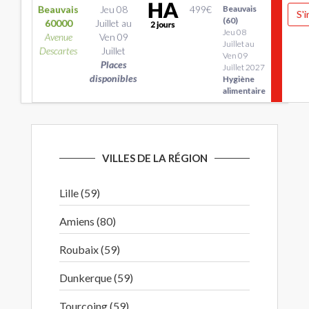
Beauvais
Jeu 08
499
€
Beauvais
S'i
(60)
60000
Juillet
au
Jeu 08
Avenue
Ven 09
Juillet au
Descartes
Juillet
Ven 09
Places
Juillet 2027
disponibles
Hygiène
alimentaire
VILLES DE LA RÉGION
Lille (59)
Amiens (80)
Roubaix (59)
Dunkerque (59)
Tourcoing (59)