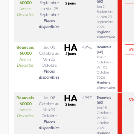
(60)
60000
Septembre
Jeu 24
Avenue
au
Ven 25
Septembre
Descartes
Septembre
au Ven 25
Places
Septembre
disponibles
2026
Hygiène
alimentaire
Beauvais
Jeu 01
499
€
Beauvais
S'i
(60)
60000
Octobre
au
Jeu 01
Avenue
Ven 02
Octobre au
Descartes
Octobre
Ven 02
Places
Octobre
disponibles
2026
Hygiène
alimentaire
Beauvais
Jeu 08
499
€
Beauvais
S'i
(60)
60000
Octobre
au
Jeu 08
Avenue
Ven 09
Octobre au
Descartes
Octobre
Ven 09
Places
Octobre
disponibles
2026
Hygiène