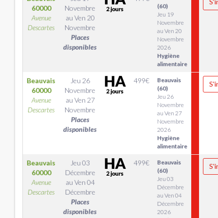
S'i
(60)
60000
Novembre
Jeu 19
Avenue
au
Ven 20
Novembre
Descartes
Novembre
au Ven 20
Places
Novembre
disponibles
2026
Hygiène
alimentaire
Beauvais
Jeu 26
499
€
Beauvais
S'i
(60)
60000
Novembre
Jeu 26
Avenue
au
Ven 27
Novembre
Descartes
Novembre
au Ven 27
Places
Novembre
disponibles
2026
Hygiène
alimentaire
Beauvais
Jeu 03
499
€
Beauvais
S'i
(60)
60000
Décembre
Jeu 03
Avenue
au
Ven 04
Décembre
Descartes
Décembre
au Ven 04
Places
Décembre
disponibles
2026