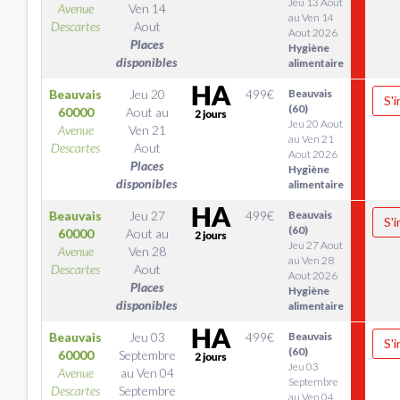
Jeu 13 Aout
Avenue
Ven 14
au Ven 14
Descartes
Aout
Aout 2026
Places
Hygiène
disponibles
alimentaire
Beauvais
Jeu 20
499
€
Beauvais
S'i
(60)
60000
Aout
au
Jeu 20 Aout
Avenue
Ven 21
au Ven 21
Descartes
Aout
Aout 2026
Places
Hygiène
disponibles
alimentaire
Beauvais
Jeu 27
499
€
Beauvais
S'i
(60)
60000
Aout
au
Jeu 27 Aout
Avenue
Ven 28
au Ven 28
Descartes
Aout
Aout 2026
Places
Hygiène
disponibles
alimentaire
Beauvais
Jeu 03
499
€
Beauvais
S'i
(60)
60000
Septembre
Jeu 03
Avenue
au
Ven 04
Septembre
Descartes
Septembre
au Ven 04