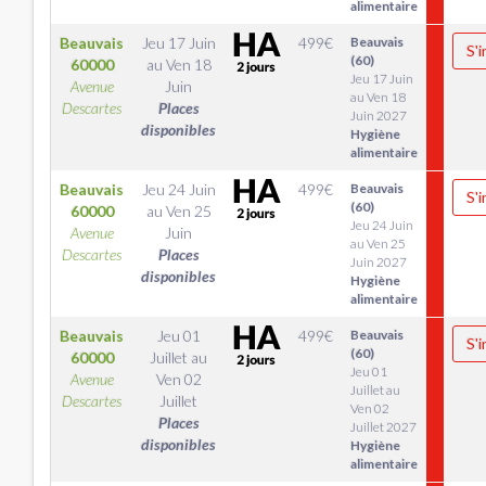
alimentaire
Beauvais
Jeu 17 Juin
499
€
Beauvais
S'i
(60)
60000
au
Ven 18
Jeu 17 Juin
Avenue
Juin
au Ven 18
Descartes
Places
Juin 2027
disponibles
Hygiène
alimentaire
Beauvais
Jeu 24 Juin
499
€
Beauvais
S'i
(60)
60000
au
Ven 25
Jeu 24 Juin
Avenue
Juin
au Ven 25
Descartes
Places
Juin 2027
disponibles
Hygiène
alimentaire
Beauvais
Jeu 01
499
€
Beauvais
S'i
(60)
60000
Juillet
au
Jeu 01
Avenue
Ven 02
Juillet au
Descartes
Juillet
Ven 02
Places
Juillet 2027
disponibles
Hygiène
alimentaire