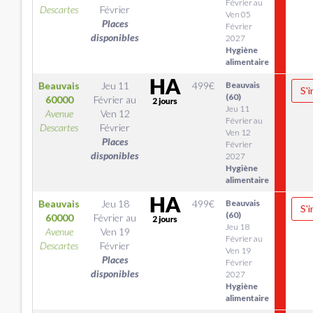
Février au
Descartes
Février
Ven 05
Places
Février
disponibles
2027
Hygiène
alimentaire
Beauvais
Jeu 11
499
€
Beauvais
S'i
(60)
60000
Février
au
Jeu 11
Avenue
Ven 12
Février au
Descartes
Février
Ven 12
Places
Février
disponibles
2027
Hygiène
alimentaire
Beauvais
Jeu 18
499
€
Beauvais
S'i
(60)
60000
Février
au
Jeu 18
Avenue
Ven 19
Février au
Descartes
Février
Ven 19
Places
Février
disponibles
2027
Hygiène
alimentaire