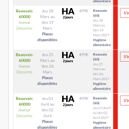
alimentaire
Beauvais
Jeu 18
499
€
Beauvais
S'i
(60)
60000
Mars
au
Jeu 18
Avenue
Ven 19
Mars au
Descartes
Mars
Ven 19
Places
Mars 2027
disponibles
Hygiène
alimentaire
Beauvais
Jeu 25
499
€
Beauvais
S'i
(60)
60000
Mars
au
Jeu 25
Avenue
Ven 26
Mars au
Descartes
Mars
Ven 26
Places
Mars 2027
disponibles
Hygiène
alimentaire
Beauvais
Jeu 01
499
€
Beauvais
S'i
(60)
60000
Avril
au
Jeu 01 Avril
Avenue
Ven 02
au Ven 02
Descartes
Avril
Avril 2027
Places
Hygiène
disponibles
alimentaire