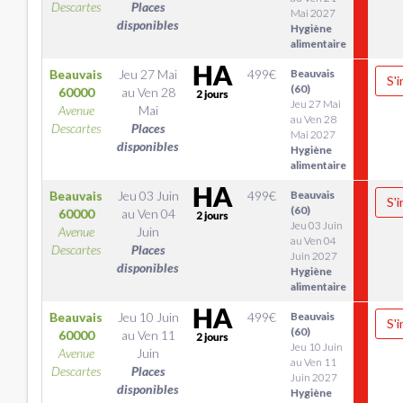
Descartes
Places
Mai 2027
disponibles
Hygiène
alimentaire
Beauvais
Jeu 27 Mai
499
€
Beauvais
S'i
(60)
60000
au
Ven 28
Jeu 27 Mai
Avenue
Mai
au Ven 28
Descartes
Places
Mai 2027
disponibles
Hygiène
alimentaire
Beauvais
Jeu 03 Juin
499
€
Beauvais
S'i
(60)
60000
au
Ven 04
Jeu 03 Juin
Avenue
Juin
au Ven 04
Descartes
Places
Juin 2027
disponibles
Hygiène
alimentaire
Beauvais
Jeu 10 Juin
499
€
Beauvais
S'i
(60)
60000
au
Ven 11
Jeu 10 Juin
Avenue
Juin
au Ven 11
Descartes
Places
Juin 2027
disponibles
Hygiène