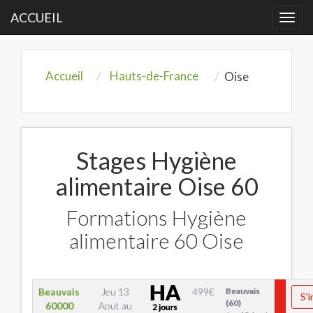
ACCUEIL
Togg
navi
Accueil
Hauts-de-France
Oise
Stages Hygiène
alimentaire Oise 60
Formations Hygiène
alimentaire 60 Oise
Beauvais
Jeu 13
499
€
Beauvais
S'i
(60)
60000
Aout
au