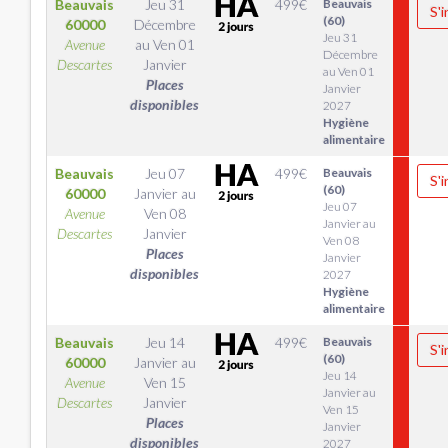
Beauvais
Jeu 31
499
€
Beauvais
S'i
(60)
60000
Décembre
Jeu 31
Avenue
au
Ven 01
Décembre
Descartes
Janvier
au Ven 01
Places
Janvier
disponibles
2027
Hygiène
alimentaire
Beauvais
Jeu 07
499
€
Beauvais
S'i
(60)
60000
Janvier
au
Jeu 07
Avenue
Ven 08
Janvier au
Descartes
Janvier
Ven 08
Places
Janvier
disponibles
2027
Hygiène
alimentaire
Beauvais
Jeu 14
499
€
Beauvais
S'i
(60)
60000
Janvier
au
Jeu 14
Avenue
Ven 15
Janvier au
Descartes
Janvier
Ven 15
Places
Janvier
disponibles
2027