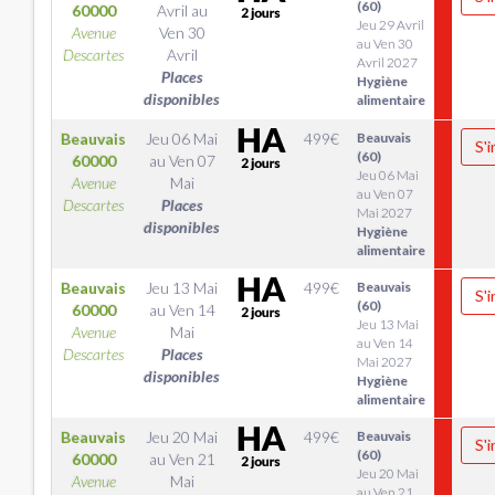
(60)
60000
Avril
au
Jeu 29 Avril
Avenue
Ven 30
au Ven 30
Descartes
Avril
Avril 2027
Places
Hygiène
disponibles
alimentaire
Beauvais
Jeu 06 Mai
499
€
Beauvais
S'i
(60)
60000
au
Ven 07
Jeu 06 Mai
Avenue
Mai
au Ven 07
Descartes
Places
Mai 2027
disponibles
Hygiène
alimentaire
Beauvais
Jeu 13 Mai
499
€
Beauvais
S'i
(60)
60000
au
Ven 14
Jeu 13 Mai
Avenue
Mai
au Ven 14
Descartes
Places
Mai 2027
disponibles
Hygiène
alimentaire
Beauvais
Jeu 20 Mai
499
€
Beauvais
S'i
(60)
60000
au
Ven 21
Jeu 20 Mai
Avenue
Mai
au Ven 21