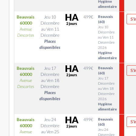
Hygiène
alimentaire
Beauvais
Jeu 10
499
€
Beauvais
S'i
(60)
60000
Décembre
Jeu 10
Avenue
au
Ven 11
Décembre
Descartes
Décembre
au Ven 11
Places
Décembre
disponibles
2026
Hygiène
alimentaire
Beauvais
Jeu 17
499
€
Beauvais
S'i
(60)
60000
Décembre
Jeu 17
Avenue
au
Ven 18
Décembre
Descartes
Décembre
au Ven 18
Places
Décembre
disponibles
2026
Hygiène
alimentaire
Beauvais
Jeu 24
499
€
Beauvais
S'i
(60)
60000
Décembre
Jeu 24
Avenue
au
Ven 25
Décembre