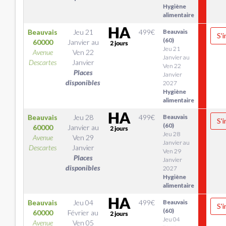
Hygiène
alimentaire
Beauvais
Jeu 21
499
€
Beauvais
S'i
(60)
60000
Janvier
au
Jeu 21
Avenue
Ven 22
Janvier au
Descartes
Janvier
Ven 22
Places
Janvier
disponibles
2027
Hygiène
alimentaire
Beauvais
Jeu 28
499
€
Beauvais
S'i
(60)
60000
Janvier
au
Jeu 28
Avenue
Ven 29
Janvier au
Descartes
Janvier
Ven 29
Places
Janvier
disponibles
2027
Hygiène
alimentaire
Beauvais
Jeu 04
499
€
Beauvais
S'i
(60)
60000
Février
au
Jeu 04
Avenue
Ven 05