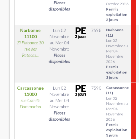
Places
Octobre 2026
disponibles
Permis
exploitation
3 jours
Narbonne
Lun 02
759
€
Narbonne
(11)
11100
Novembre
Lun 02
ZI Plaisance 30
au
Mer 04
Novembre au
rue des
Novembre
Mer 04
Ratacas...
Places
Novembre
disponibles
2026
Permis
exploitation
3 jours
Carcassonne
Lun 02
759
€
Carcassonne
(11)
11000
Novembre
Lun 02
rue Camille
au
Mer 04
Novembre au
Flammarion
Novembre
Mer 04
Places
Novembre
disponibles
2026
Permis
exploitation
3 jours