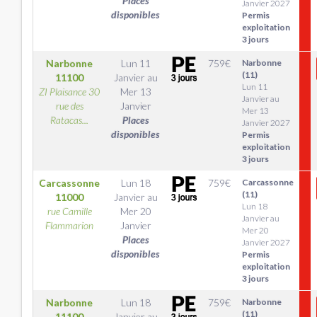
Places
Janvier 2027
disponibles
Permis
exploitation
3 jours
Narbonne
Lun 11
759
€
Narbonne
(11)
11100
Janvier
au
Lun 11
ZI Plaisance 30
Mer 13
Janvier au
rue des
Janvier
Mer 13
Ratacas...
Places
Janvier 2027
disponibles
Permis
exploitation
3 jours
Carcassonne
Lun 18
759
€
Carcassonne
(11)
11000
Janvier
au
Lun 18
rue Camille
Mer 20
Janvier au
Flammarion
Janvier
Mer 20
Places
Janvier 2027
disponibles
Permis
exploitation
3 jours
Narbonne
Lun 18
759
€
Narbonne
(11)
11100
Janvier
au