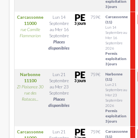
exploitation
3 jours
Carcassonne
Lun 14
759
€
Carcassonne
(11)
11000
Septembre
Lun 14
rue Camille
au
Mer 16
Septembre au
Flammarion
Septembre
Mer 16
Places
Septembre
disponibles
2026
Permis
exploitation
3 jours
Narbonne
Lun 21
759
€
Narbonne
(11)
11100
Septembre
Lun 21
ZI Plaisance 30
au
Mer 23
Septembre au
rue des
Septembre
Mer 23
Ratacas...
Places
Septembre
disponibles
2026
Permis
exploitation
3 jours
Carcassonne
Lun 21
759
€
Carcassonne
(11)
11000
Septembre