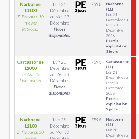
Narbonne
Lun 21
759
€
Narbonne
(11)
11100
Décembre
Lun 21
ZI Plaisance 30
au
Mer 23
Décembre au
rue des
Décembre
Mer 23
Ratacas...
Places
Décembre
disponibles
2026
Permis
exploitation
3 jours
Carcassonne
Lun 21
759
€
Carcassonne
(11)
11000
Décembre
Lun 21
rue Camille
au
Mer 23
Décembre au
Flammarion
Décembre
Mer 23
Places
Décembre
disponibles
2026
Permis
exploitation
3 jours
Narbonne
Lun 28
759
€
Narbonne
(11)
11100
Décembre
Lun 28
ZI Plaisance 30
au
Mer 30
Décembre au
rue des
Décembre