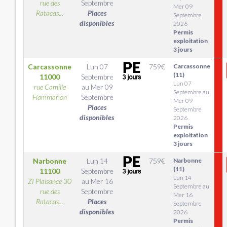
rue des
Septembre
Mer 09
Ratacas...
Places
Septembre
disponibles
2026
Permis
exploitation
3 jours
Carcassonne
Lun 07
759
€
Carcassonne
(11)
11000
Septembre
Lun 07
rue Camille
au
Mer 09
Septembre au
Flammarion
Septembre
Mer 09
Places
Septembre
disponibles
2026
Permis
exploitation
3 jours
Narbonne
Lun 14
759
€
Narbonne
(11)
11100
Septembre
Lun 14
ZI Plaisance 30
au
Mer 16
Septembre au
rue des
Septembre
Mer 16
Ratacas...
Places
Septembre
disponibles
2026
Permis