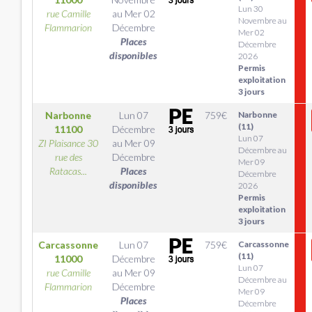
Lun 30
rue Camille
au
Mer 02
Novembre au
Flammarion
Décembre
Mer 02
Places
Décembre
disponibles
2026
Permis
exploitation
3 jours
Narbonne
Lun 07
759
€
Narbonne
(11)
11100
Décembre
Lun 07
ZI Plaisance 30
au
Mer 09
Décembre au
rue des
Décembre
Mer 09
Ratacas...
Places
Décembre
disponibles
2026
Permis
exploitation
3 jours
Carcassonne
Lun 07
759
€
Carcassonne
(11)
11000
Décembre
Lun 07
rue Camille
au
Mer 09
Décembre au
Flammarion
Décembre
Mer 09
Places
Décembre