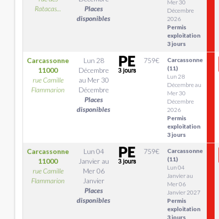
Mer 30
Ratacas...
Places
Décembre
disponibles
2026
Permis
exploitation
3 jours
Carcassonne
Lun 28
759
€
Carcassonne
(11)
11000
Décembre
Lun 28
rue Camille
au
Mer 30
Décembre au
Flammarion
Décembre
Mer 30
Places
Décembre
disponibles
2026
Permis
exploitation
3 jours
Carcassonne
Lun 04
759
€
Carcassonne
(11)
11000
Janvier
au
Lun 04
rue Camille
Mer 06
Janvier au
Flammarion
Janvier
Mer 06
Places
Janvier 2027
disponibles
Permis
exploitation
3 jours