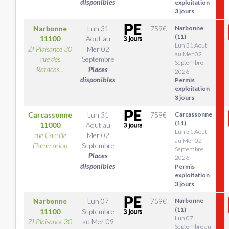
disponibles
exploitation
3 jours
Narbonne
Lun 31
759
€
Narbonne
(11)
11100
Aout
au
Lun 31 Aout
ZI Plaisance 30
Mer 02
au Mer 02
rue des
Septembre
Septembre
Ratacas...
Places
2026
disponibles
Permis
exploitation
3 jours
Carcassonne
Lun 31
759
€
Carcassonne
(11)
11000
Aout
au
Lun 31 Aout
rue Camille
Mer 02
au Mer 02
Flammarion
Septembre
Septembre
Places
2026
disponibles
Permis
exploitation
3 jours
Narbonne
Lun 07
759
€
Narbonne
(11)
11100
Septembre
Lun 07
ZI Plaisance 30
au
Mer 09
Septembre au