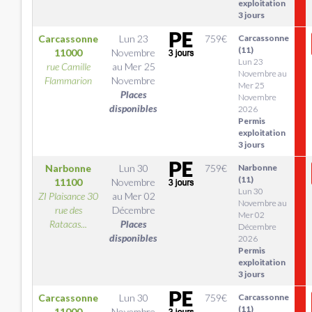
exploitation
3 jours
Carcassonne
Lun 23
759
€
Carcassonne
(11)
11000
Novembre
Lun 23
rue Camille
au
Mer 25
Novembre au
Flammarion
Novembre
Mer 25
Places
Novembre
disponibles
2026
Permis
exploitation
3 jours
Narbonne
Lun 30
759
€
Narbonne
(11)
11100
Novembre
Lun 30
ZI Plaisance 30
au
Mer 02
Novembre au
rue des
Décembre
Mer 02
Ratacas...
Places
Décembre
disponibles
2026
Permis
exploitation
3 jours
Carcassonne
Lun 30
759
€
Carcassonne
(11)
11000
Novembre