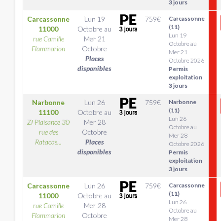
3 jours
Carcassonne
Lun 19
759
€
Carcassonne
(11)
11000
Octobre
au
Lun 19
rue Camille
Mer 21
Octobre au
Flammarion
Octobre
Mer 21
Places
Octobre 2026
disponibles
Permis
exploitation
3 jours
Narbonne
Lun 26
759
€
Narbonne
(11)
11100
Octobre
au
Lun 26
ZI Plaisance 30
Mer 28
Octobre au
rue des
Octobre
Mer 28
Ratacas...
Places
Octobre 2026
disponibles
Permis
exploitation
3 jours
Carcassonne
Lun 26
759
€
Carcassonne
(11)
11000
Octobre
au
Lun 26
rue Camille
Mer 28
Octobre au
Flammarion
Octobre
Mer 28