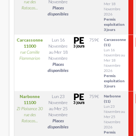
rue des
Novembre
Mer 18
Ratacas...
Places
Novembre
disponibles
2026
Permis
exploitation
3 jours
Carcassonne
Lun 16
759
€
Carcassonne
(11)
11000
Novembre
Lun 16
rue Camille
au
Mer 18
Novembre au
Flammarion
Novembre
Mer 18
Places
Novembre
disponibles
2026
Permis
exploitation
3 jours
Narbonne
Lun 23
759
€
Narbonne
(11)
11100
Novembre
Lun 23
ZI Plaisance 30
au
Mer 25
Novembre au
rue des
Novembre
Mer 25
Ratacas...
Places
Novembre
disponibles
2026
Permis