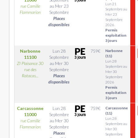
Lun 21
rue Camille
au
Mer 23
Septembre au
Flammarion
Septembre
Mer 23
Places
Septembre
disponibles
2026
Permis
exploitation
3 jours
Narbonne
Lun 28
759
€
Narbonne
(11)
11100
Septembre
Lun 28
ZI Plaisance 30
au
Mer 30
Septembre au
rue des
Septembre
Mer 30
Ratacas...
Places
Septembre
disponibles
2026
Permis
exploitation
3 jours
Carcassonne
Lun 28
759
€
Carcassonne
(11)
11000
Septembre
Lun 28
rue Camille
au
Mer 30
Septembre au
Flammarion
Septembre
Mer 30
Places
Septembre