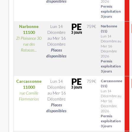
disponibles
2026
Permis
exploitation
3 jours
Narbonne
Lun 14
759
€
Narbonne
(11)
11100
Décembre
Lun 14
ZI Plaisance 30
au
Mer 16
Décembre au
rue des
Décembre
Mer 16
Ratacas...
Places
Décembre
disponibles
2026
Permis
exploitation
3 jours
Carcassonne
Lun 14
759
€
Carcassonne
(11)
11000
Décembre
Lun 14
rue Camille
au
Mer 16
Décembre au
Flammarion
Décembre
Mer 16
Places
Décembre
disponibles
2026
Permis
exploitation
3 jours