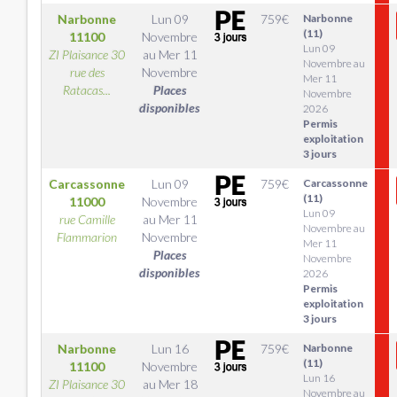
Narbonne
Lun 09
759
€
Narbonne
(11)
11100
Novembre
Lun 09
ZI Plaisance 30
au
Mer 11
Novembre au
rue des
Novembre
Mer 11
Ratacas...
Places
Novembre
disponibles
2026
Permis
exploitation
3 jours
Carcassonne
Lun 09
759
€
Carcassonne
(11)
11000
Novembre
Lun 09
rue Camille
au
Mer 11
Novembre au
Flammarion
Novembre
Mer 11
Places
Novembre
disponibles
2026
Permis
exploitation
3 jours
Narbonne
Lun 16
759
€
Narbonne
(11)
11100
Novembre
Lun 16
ZI Plaisance 30
au
Mer 18
Novembre au