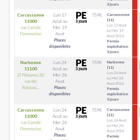
3 jours
Carcassonne
Lun 17
759
€
Carcassonne
(11)
11000
Aout
au
Lun 17 Aout
rue Camille
Mer 19
au Mer 19
Flammarion
Aout
Aout 2026
Places
Permis
disponibles
exploitation
3 jours
Narbonne
Lun 24
759
€
Narbonne
(11)
11100
Aout
au
Lun 24 Aout
ZI Plaisance 30
Mer 26
au Mer 26
rue des
Aout
Aout 2026
Ratacas...
Places
Permis
disponibles
exploitation
3 jours
Carcassonne
Lun 24
759
€
Carcassonne
(11)
11000
Aout
au
Lun 24 Aout
rue Camille
Mer 26
au Mer 26
Flammarion
Aout
Aout 2026
Places
Permis