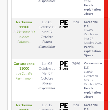
disponibles
2026
Permis
exploitation
3 jours
Narbonne
Lun 05
759
€
Narbonne
(11)
11100
Octobre
au
Lun 05
ZI Plaisance 30
Mer 07
Octobre au
rue des
Octobre
Mer 07
Ratacas...
Places
Octobre 2026
disponibles
Permis
exploitation
3 jours
Carcassonne
Lun 05
759
€
Carcassonne
(11)
11000
Octobre
au
Lun 05
rue Camille
Mer 07
Octobre au
Flammarion
Octobre
Mer 07
Places
Octobre 2026
disponibles
Permis
exploitation
3 jours
Narbonne
Lun 12
759
€
Narbonne
(11)
11100
Octobre
au