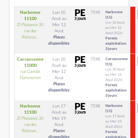
Narbonne
Lun 10
759
€
Narbonne
(11)
11100
Aout
au
Lun 10 Aout
ZI Plaisance 30
Mer 12
au Mer 12
rue des
Aout
Aout 2026
Ratacas...
Places
Permis
disponibles
exploitation
3 jours
Carcassonne
Lun 10
759
€
Carcassonne
(11)
11000
Aout
au
Lun 10 Aout
rue Camille
Mer 12
au Mer 12
Flammarion
Aout
Aout 2026
Places
Permis
disponibles
exploitation
3 jours
Narbonne
Lun 17
759
€
Narbonne
(11)
11100
Aout
au
Lun 17 Aout
ZI Plaisance 30
Mer 19
au Mer 19
rue des
Aout
Aout 2026
Ratacas...
Places
Permis
disponibles
exploitation