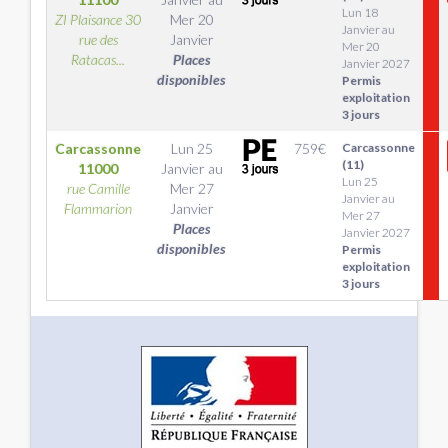
Lun 18
ZI Plaisance 30
Mer 20
Janvier au
rue des
Janvier
Mer 20
Ratacas...
Places
Janvier 2027
disponibles
Permis
exploitation
3 jours
Carcassonne
Lun 25
759
€
Carcassonne
(11)
11000
Janvier
au
Lun 25
rue Camille
Mer 27
Janvier au
Flammarion
Janvier
Mer 27
Places
Janvier 2027
disponibles
Permis
exploitation
3 jours