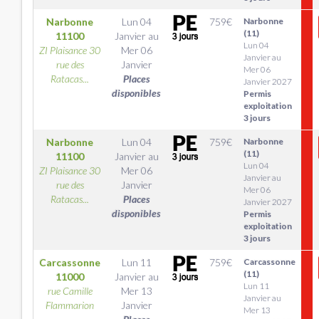
Narbonne
Lun 04
759
€
Narbonne
(11)
11100
Janvier
au
Lun 04
ZI Plaisance 30
Mer 06
Janvier au
rue des
Janvier
Mer 06
Ratacas...
Places
Janvier 2027
disponibles
Permis
exploitation
3 jours
Narbonne
Lun 04
759
€
Narbonne
(11)
11100
Janvier
au
Lun 04
ZI Plaisance 30
Mer 06
Janvier au
rue des
Janvier
Mer 06
Ratacas...
Places
Janvier 2027
disponibles
Permis
exploitation
3 jours
Carcassonne
Lun 11
759
€
Carcassonne
(11)
11000
Janvier
au
Lun 11
rue Camille
Mer 13
Janvier au
Flammarion
Janvier
Mer 13