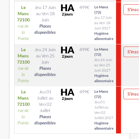
Le
Jeu 17 Juin
499
€
Le Mans
S'insc
(72)
Mans
au
Ven 18
Jeu 17 Juin
72100
Juin
au Ven 18
rue de
Places
Juin 2027
la
disponibles
Hygiène
Pointe
alimentaire
Le
Jeu 24 Juin
499
€
Le Mans
S'insc
(72)
Mans
au
Ven 25
Jeu 24 Juin
72100
Juin
au Ven 25
rue de
Places
Juin 2027
la
disponibles
Hygiène
Pointe
alimentaire
Le
Jeu 01
499
€
Le Mans
S'insc
(72)
Mans
Juillet
au
Jeu 01
72100
Ven 02
Juillet au
rue de
Juillet
Ven 02
la
Places
Juillet 2027
Pointe
disponibles
Hygiène
alimentaire