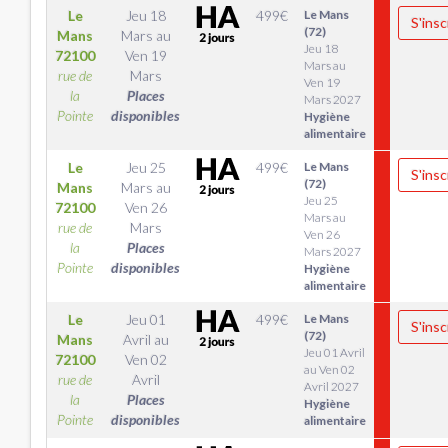
Le
Jeu 18
499
€
Le Mans
S'insc
(72)
Mans
Mars
au
Jeu 18
72100
Ven 19
Mars au
rue de
Mars
Ven 19
la
Places
Mars 2027
Pointe
disponibles
Hygiène
alimentaire
Le
Jeu 25
499
€
Le Mans
S'insc
(72)
Mans
Mars
au
Jeu 25
72100
Ven 26
Mars au
rue de
Mars
Ven 26
la
Places
Mars 2027
Pointe
disponibles
Hygiène
alimentaire
Le
Jeu 01
499
€
Le Mans
S'insc
(72)
Mans
Avril
au
Jeu 01 Avril
72100
Ven 02
au Ven 02
rue de
Avril
Avril 2027
la
Places
Hygiène
Pointe
disponibles
alimentaire