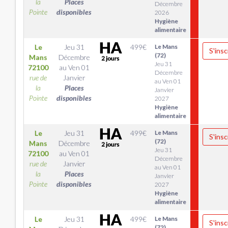
la
Places
Décembre
Pointe
disponibles
2026
Hygiène
alimentaire
Le
Jeu 31
499
€
Le Mans
S'insc
(72)
Mans
Décembre
Jeu 31
72100
au
Ven 01
Décembre
rue de
Janvier
au Ven 01
la
Places
Janvier
Pointe
disponibles
2027
Hygiène
alimentaire
Le
Jeu 31
499
€
Le Mans
S'insc
(72)
Mans
Décembre
Jeu 31
72100
au
Ven 01
Décembre
rue de
Janvier
au Ven 01
la
Places
Janvier
Pointe
disponibles
2027
Hygiène
alimentaire
Le
Jeu 31
499
€
Le Mans
S'insc
(72)