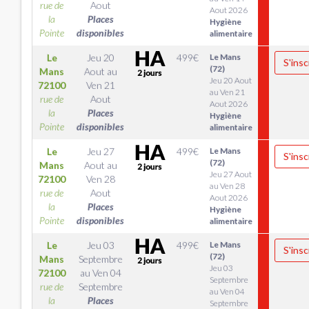
rue de
Aout
Aout 2026
la
Places
Hygiène
Pointe
disponibles
alimentaire
Le
Jeu 20
499
€
Le Mans
S'insc
(72)
Mans
Aout
au
Jeu 20 Aout
72100
Ven 21
au Ven 21
rue de
Aout
Aout 2026
la
Places
Hygiène
Pointe
disponibles
alimentaire
Le
Jeu 27
499
€
Le Mans
S'insc
(72)
Mans
Aout
au
Jeu 27 Aout
72100
Ven 28
au Ven 28
rue de
Aout
Aout 2026
la
Places
Hygiène
Pointe
disponibles
alimentaire
Le
Jeu 03
499
€
Le Mans
S'insc
(72)
Mans
Septembre
Jeu 03
72100
au
Ven 04
Septembre
rue de
Septembre
au Ven 04
la
Places
Septembre