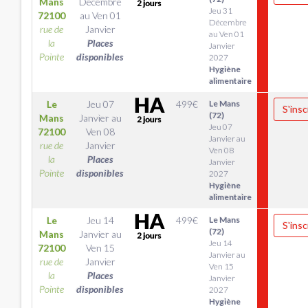
Mans
Décembre
Jeu 31
72100
au
Ven 01
Décembre
rue de
Janvier
au Ven 01
la
Places
Janvier
Pointe
disponibles
2027
Hygiène
alimentaire
Le
Jeu 07
499
€
Le Mans
S'insc
(72)
Mans
Janvier
au
Jeu 07
72100
Ven 08
Janvier au
rue de
Janvier
Ven 08
la
Places
Janvier
Pointe
disponibles
2027
Hygiène
alimentaire
Le
Jeu 14
499
€
Le Mans
S'insc
(72)
Mans
Janvier
au
Jeu 14
72100
Ven 15
Janvier au
rue de
Janvier
Ven 15
la
Places
Janvier
Pointe
disponibles
2027
Hygiène