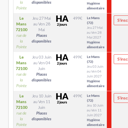
la
disponibles
Hygiène
Pointe
alimentaire
Le
Jeu 27 Mai
499
€
Le Mans
S'insc
(72)
Mans
au
Ven 28
Jeu 27 Mai
72100
Mai
au Ven 28
rue de
Places
Mai 2027
la
disponibles
Hygiène
Pointe
alimentaire
Le
Jeu 03 Juin
499
€
Le Mans
S'insc
(72)
Mans
au
Ven 04
Jeu 03 Juin
72100
Juin
au Ven 04
rue de
Places
Juin 2027
la
disponibles
Hygiène
Pointe
alimentaire
Le
Jeu 10 Juin
499
€
Le Mans
S'insc
(72)
Mans
au
Ven 11
Jeu 10 Juin
72100
Juin
au Ven 11
rue de
Places
Juin 2027
la
disponibles
Hygiène
Pointe
alimentaire