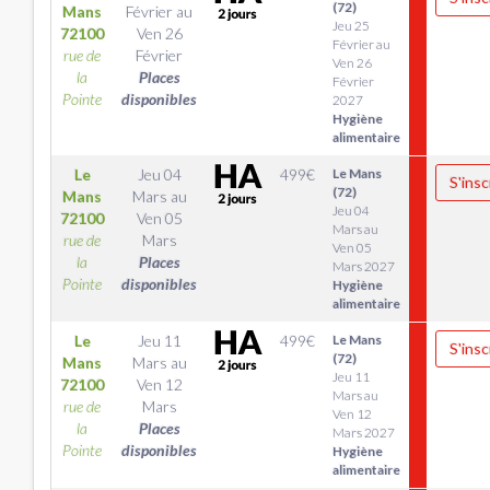
(72)
Mans
Février
au
Jeu 25
72100
Ven 26
Février au
rue de
Février
Ven 26
la
Places
Février
Pointe
disponibles
2027
Hygiène
alimentaire
Le
Jeu 04
499
€
Le Mans
S'insc
(72)
Mans
Mars
au
Jeu 04
72100
Ven 05
Mars au
rue de
Mars
Ven 05
la
Places
Mars 2027
Pointe
disponibles
Hygiène
alimentaire
Le
Jeu 11
499
€
Le Mans
S'insc
(72)
Mans
Mars
au
Jeu 11
72100
Ven 12
Mars au
rue de
Mars
Ven 12
la
Places
Mars 2027
Pointe
disponibles
Hygiène
alimentaire