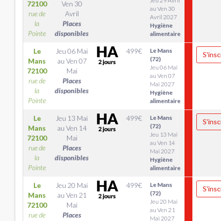
Jeu 29 Avril
72100
Ven 30
au Ven 30
rue de
Avril
Avril 2027
la
Places
Hygiène
Pointe
disponibles
alimentaire
Le
Jeu 06 Mai
499
€
Le Mans
S'insc
(72)
Mans
au
Ven 07
Jeu 06 Mai
72100
Mai
au Ven 07
rue de
Places
Mai 2027
la
disponibles
Hygiène
Pointe
alimentaire
Le
Jeu 13 Mai
499
€
Le Mans
S'insc
(72)
Mans
au
Ven 14
Jeu 13 Mai
72100
Mai
au Ven 14
rue de
Places
Mai 2027
la
disponibles
Hygiène
Pointe
alimentaire
Le
Jeu 20 Mai
499
€
Le Mans
S'insc
(72)
Mans
au
Ven 21
Jeu 20 Mai
72100
Mai
au Ven 21
rue de
Places
Mai 2027