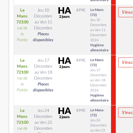
Le
Jeu 10
499
€
Le Mans
S'insc
(72)
Mans
Décembre
Jeu 10
72100
au
Ven 11
Décembre
rue de
Décembre
au Ven 11
la
Places
Décembre
Pointe
disponibles
2026
Hygiène
alimentaire
Le
Jeu 17
499
€
Le Mans
S'insc
(72)
Mans
Décembre
Jeu 17
72100
au
Ven 18
Décembre
rue de
Décembre
au Ven 18
la
Places
Décembre
Pointe
disponibles
2026
Hygiène
alimentaire
Le
Jeu 24
499
€
Le Mans
S'insc
(72)
Mans
Décembre
Jeu 24
72100
au
Ven 25
Décembre
rue de
Décembre
au Ven 25