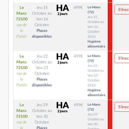
Le
Jeu 15
499
€
Le Mans
S'insc
(72)
Mans
Octobre
au
Jeu 15
72100
Ven 16
Octobre au
rue de
Octobre
Ven 16
la
Places
Octobre
Pointe
disponibles
2026
Hygiène
alimentaire
Le
Jeu 22
499
€
Le Mans
S'insc
(72)
Mans
Octobre
au
Jeu 22
72100
Ven 23
Octobre au
rue de
Octobre
Ven 23
la
Places
Octobre
Pointe
disponibles
2026
Hygiène
alimentaire
Le
Jeu 29
499
€
Le Mans
S'insc
(72)
Mans
Octobre
au
Jeu 29
72100
Ven 30
Octobre au
rue de
Octobre
Ven 30
la
Places
Octobre