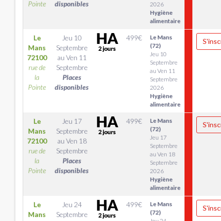
Pointe
disponibles
2026
Hygiène
alimentaire
Le
Jeu 10
499
€
Le Mans
S'insc
(72)
Mans
Septembre
Jeu 10
72100
au
Ven 11
Septembre
rue de
Septembre
au Ven 11
la
Places
Septembre
Pointe
disponibles
2026
Hygiène
alimentaire
Le
Jeu 17
499
€
Le Mans
S'insc
(72)
Mans
Septembre
Jeu 17
72100
au
Ven 18
Septembre
rue de
Septembre
au Ven 18
la
Places
Septembre
Pointe
disponibles
2026
Hygiène
alimentaire
Le
Jeu 24
499
€
Le Mans
S'insc
(72)
Mans
Septembre
Jeu 24