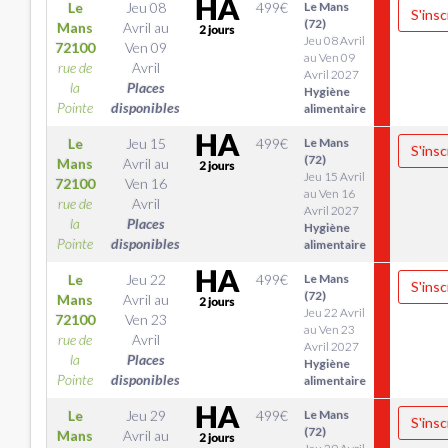
Le
Jeu 08
499
€
Le Mans
S'insc
(72)
Mans
Avril
au
Jeu 08 Avril
72100
Ven 09
au Ven 09
rue de
Avril
Avril 2027
la
Places
Hygiène
Pointe
disponibles
alimentaire
Le
Jeu 15
499
€
Le Mans
S'insc
(72)
Mans
Avril
au
Jeu 15 Avril
72100
Ven 16
au Ven 16
rue de
Avril
Avril 2027
la
Places
Hygiène
Pointe
disponibles
alimentaire
Le
Jeu 22
499
€
Le Mans
S'insc
(72)
Mans
Avril
au
Jeu 22 Avril
72100
Ven 23
au Ven 23
rue de
Avril
Avril 2027
la
Places
Hygiène
Pointe
disponibles
alimentaire
Le
Jeu 29
499
€
Le Mans
S'insc
(72)
Mans
Avril
au