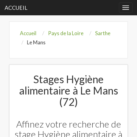
ACCUEIL
Togg
navi
Accueil
Pays de la Loire
Sarthe
Le Mans
Stages Hygiène
alimentaire à Le Mans
(72)
Affinez votre recherche de
stage Hygiène alimentaire à