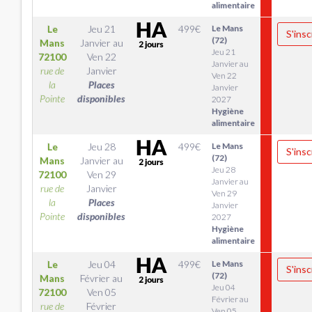
alimentaire
Le
Jeu 21
499
€
Le Mans
S'insc
(72)
Mans
Janvier
au
Jeu 21
72100
Ven 22
Janvier au
rue de
Janvier
Ven 22
la
Places
Janvier
Pointe
disponibles
2027
Hygiène
alimentaire
Le
Jeu 28
499
€
Le Mans
S'insc
(72)
Mans
Janvier
au
Jeu 28
72100
Ven 29
Janvier au
rue de
Janvier
Ven 29
la
Places
Janvier
Pointe
disponibles
2027
Hygiène
alimentaire
Le
Jeu 04
499
€
Le Mans
S'insc
(72)
Mans
Février
au
Jeu 04
72100
Ven 05
Février au
rue de
Février
Ven 05