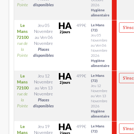
Pointe
disponibles
2026
Hygiène
alimentaire
Le
Jeu 05
499
€
Le Mans
S'insc
(72)
Mans
Novembre
Jeu 05
72100
au
Ven 06
Novembre
rue de
Novembre
au Ven 06
la
Places
Novembre
Pointe
disponibles
2026
Hygiène
alimentaire
Le
Jeu 12
499
€
Le Mans
S'insc
(72)
Mans
Novembre
Jeu 12
72100
au
Ven 13
Novembre
rue de
Novembre
au Ven 13
la
Places
Novembre
Pointe
disponibles
2026
Hygiène
alimentaire
Le
Jeu 19
499
€
Le Mans
S'insc
(72)
Mans
Novembre