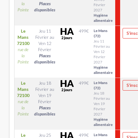
la
Places
Février
Pointe
disponibles
2027
Hygiène
alimentaire
Le
Jeu 11
499
€
Le Mans
S'insc
(72)
Mans
Février
au
Jeu 11
72100
Ven 12
Février au
rue de
Février
Ven 12
la
Places
Février
Pointe
disponibles
2027
Hygiène
alimentaire
Le
Jeu 18
499
€
Le Mans
S'insc
(72)
Mans
Février
au
Jeu 18
72100
Ven 19
Février au
rue de
Février
Ven 19
la
Places
Février
Pointe
disponibles
2027
Hygiène
alimentaire
Le
Jeu 25
499
€
Le Mans
S'insc