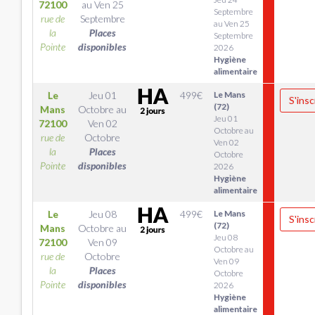
72100
au
Ven 25
Septembre
rue de
Septembre
au Ven 25
la
Places
Septembre
Pointe
disponibles
2026
Hygiène
alimentaire
Le
Jeu 01
499
€
Le Mans
S'insc
(72)
Mans
Octobre
au
Jeu 01
72100
Ven 02
Octobre au
rue de
Octobre
Ven 02
la
Places
Octobre
Pointe
disponibles
2026
Hygiène
alimentaire
Le
Jeu 08
499
€
Le Mans
S'insc
(72)
Mans
Octobre
au
Jeu 08
72100
Ven 09
Octobre au
rue de
Octobre
Ven 09
la
Places
Octobre
Pointe
disponibles
2026
Hygiène
alimentaire