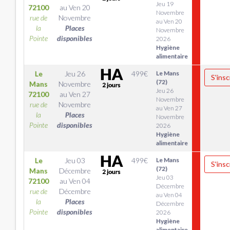
Jeu 19
72100
au
Ven 20
Novembre
rue de
Novembre
au Ven 20
la
Places
Novembre
Pointe
disponibles
2026
Hygiène
alimentaire
Le
Jeu 26
499
€
Le Mans
S'insc
(72)
Mans
Novembre
Jeu 26
72100
au
Ven 27
Novembre
rue de
Novembre
au Ven 27
la
Places
Novembre
Pointe
disponibles
2026
Hygiène
alimentaire
Le
Jeu 03
499
€
Le Mans
S'insc
(72)
Mans
Décembre
Jeu 03
72100
au
Ven 04
Décembre
rue de
Décembre
au Ven 04
la
Places
Décembre
Pointe
disponibles
2026
Hygiène
alimentaire