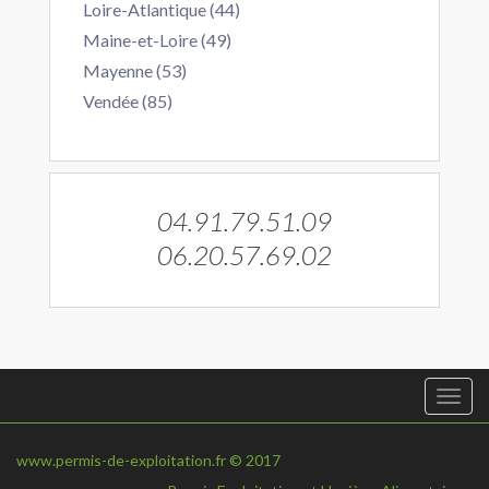
Loire-Atlantique (44)
Maine-et-Loire (49)
Mayenne (53)
Vendée (85)
04.91.79.51.09
06.20.57.69.02
Togg
navi
www.permis-de-exploitation.fr © 2017