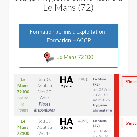
Le Mans (72)
Formation permis d'exploitation -
Formation HACCP
Le Mans 72100
Le
Jeu 06
499
€
Le Mans
S'insc
(72)
Mans
Aout
au
Jeu 06 Aout
72100
Ven 07
au Ven 07
rue de
Aout
Aout 2026
la
Places
Hygiène
Pointe
disponibles
alimentaire
Le
Jeu 13
499
€
Le Mans
S'insc
(72)
Mans
Aout
au
Jeu 13 Aout
72100
Ven 14
au Ven 14