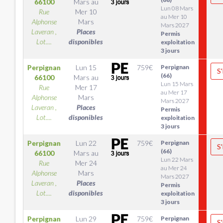
66100
Mars
au
Lun 08 Mars
Rue
Mer 10
au Mer 10
Alphonse
Mars
Mars 2027
Laveran ,
Places
Permis
Lot....
disponibles
exploitation
3 jours
Perpignan
Lun 15
759
€
Perpignan
S'
(66)
66100
Mars
au
Lun 15 Mars
Rue
Mer 17
au Mer 17
Alphonse
Mars
Mars 2027
Laveran ,
Places
Permis
Lot....
disponibles
exploitation
3 jours
Perpignan
Lun 22
759
€
Perpignan
S'
(66)
66100
Mars
au
Lun 22 Mars
Rue
Mer 24
au Mer 24
Alphonse
Mars
Mars 2027
Laveran ,
Places
Permis
Lot....
disponibles
exploitation
3 jours
Perpignan
Lun 29
759
€
Perpignan
S'