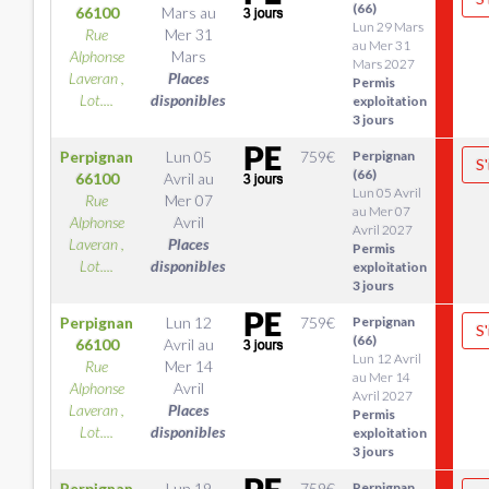
(66)
66100
Mars
au
Lun 29 Mars
Rue
Mer 31
au Mer 31
Alphonse
Mars
Mars 2027
Laveran ,
Places
Permis
Lot....
disponibles
exploitation
3 jours
Perpignan
Lun 05
759
€
Perpignan
S'
(66)
66100
Avril
au
Lun 05 Avril
Rue
Mer 07
au Mer 07
Alphonse
Avril
Avril 2027
Laveran ,
Places
Permis
Lot....
disponibles
exploitation
3 jours
Perpignan
Lun 12
759
€
Perpignan
S'
(66)
66100
Avril
au
Lun 12 Avril
Rue
Mer 14
au Mer 14
Alphonse
Avril
Avril 2027
Laveran ,
Places
Permis
Lot....
disponibles
exploitation
3 jours
Perpignan
Lun 19
759
€
Perpignan