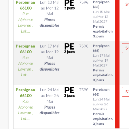
Perpignan
Lun 10 Mai
759
€
Perpignan
S'
(66)
66100
au
Mer 12
Lun 10 Mai
Rue
Mai
au Mer 12
Alphonse
Places
Mai 2027
Laveran ,
disponibles
Permis
Lot....
exploitation
3 jours
Perpignan
Lun 17 Mai
759
€
Perpignan
S'
(66)
66100
au
Mer 19
Lun 17 Mai
Rue
Mai
au Mer 19
Alphonse
Places
Mai 2027
Laveran ,
disponibles
Permis
Lot....
exploitation
3 jours
Perpignan
Lun 24 Mai
759
€
Perpignan
S'
(66)
66100
au
Mer 26
Lun 24 Mai
Rue
Mai
au Mer 26
Alphonse
Places
Mai 2027
Laveran ,
disponibles
Permis
Lot....
exploitation
3 jours