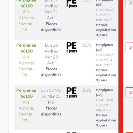
S'
(66)
66100
Avril
au
Lun 19 Avril
Rue
Mer 21
au Mer 21
Alphonse
Avril
Avril 2027
Laveran ,
Places
Permis
Lot....
disponibles
exploitation
3 jours
Perpignan
Lun 26
759
€
Perpignan
S'
(66)
66100
Avril
au
Lun 26 Avril
Rue
Mer 28
au Mer 28
Alphonse
Avril
Avril 2027
Laveran ,
Places
Permis
Lot....
disponibles
exploitation
3 jours
Perpignan
Lun 03 Mai
759
€
Perpignan
S'
(66)
66100
au
Mer 05
Lun 03 Mai
Rue
Mai
au Mer 05
Alphonse
Places
Mai 2027
Laveran ,
disponibles
Permis
Lot....
exploitation
3 jours