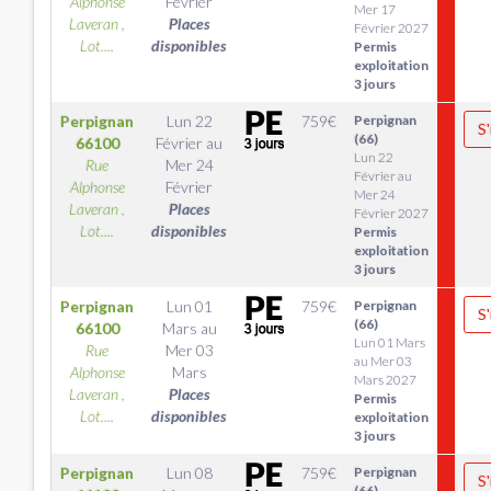
Alphonse
Février
Mer 17
Laveran ,
Places
Février 2027
Lot....
disponibles
Permis
exploitation
3 jours
Perpignan
Lun 22
759
€
Perpignan
S'
(66)
66100
Février
au
Lun 22
Rue
Mer 24
Février au
Alphonse
Février
Mer 24
Laveran ,
Places
Février 2027
Lot....
disponibles
Permis
exploitation
3 jours
Perpignan
Lun 01
759
€
Perpignan
S'
(66)
66100
Mars
au
Lun 01 Mars
Rue
Mer 03
au Mer 03
Alphonse
Mars
Mars 2027
Laveran ,
Places
Permis
Lot....
disponibles
exploitation
3 jours
Perpignan
Lun 08
759
€
Perpignan
S'
(66)