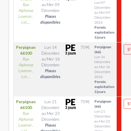
Lun 07
Rue
au
Mer 09
Décembre
Alphonse
Décembre
au Mer 09
Laveran ,
Places
Décembre
Lot....
disponibles
2026
Permis
exploitation
3 jours
Perpignan
Lun 14
759
€
Perpignan
S'
(66)
66100
Décembre
Lun 14
Rue
au
Mer 16
Décembre
Alphonse
Décembre
au Mer 16
Laveran ,
Places
Décembre
Lot....
disponibles
2026
Permis
exploitation
3 jours
Perpignan
Lun 21
759
€
Perpignan
S'
(66)
66100
Décembre
Lun 21
Rue
au
Mer 23
Décembre
Alphonse
Décembre
au Mer 23
Laveran ,
Places
Décembre
Lot....
disponibles