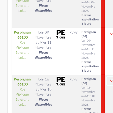
Alphonse
Novembre
au Mer 04
Laveran ,
Places
Novembre
Lot....
disponibles
2026
Permis
exploitation
3 jours
Perpignan
Lun 09
759
€
Perpignan
S'
(66)
66100
Novembre
Lun 09
Rue
au
Mer 11
Novembre
Alphonse
Novembre
au Mer 11
Laveran ,
Places
Novembre
Lot....
disponibles
2026
Permis
exploitation
3 jours
Perpignan
Lun 16
759
€
Perpignan
S'
(66)
66100
Novembre
Lun 16
Rue
au
Mer 18
Novembre
Alphonse
Novembre
au Mer 18
Laveran ,
Places
Novembre
Lot....
disponibles
2026
Permis