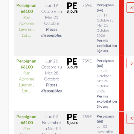
Perpignan
Lun 19
759
€
Perpignan
S'
(66)
66100
Octobre
au
Lun 19
Rue
Mer 21
Octobre au
Alphonse
Octobre
Mer 21
Laveran ,
Places
Octobre
Lot....
disponibles
2026
Permis
exploitation
3 jours
Perpignan
Lun 26
759
€
Perpignan
S'
(66)
66100
Octobre
au
Lun 26
Rue
Mer 28
Octobre au
Alphonse
Octobre
Mer 28
Laveran ,
Places
Octobre
Lot....
disponibles
2026
Permis
exploitation
3 jours
Perpignan
Lun 02
759
€
Perpignan
S'
(66)
66100
Novembre
Lun 02
Rue
au
Mer 04
Novembre