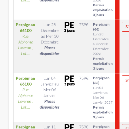
2026
Permis
exploitation
3 jours
Perpignan
Lun 28
759
€
Perpignan
S'
(66)
66100
Décembre
Lun 28
Rue
au
Mer 30
Décembre
Alphonse
Décembre
au Mer 30
Laveran ,
Places
Décembre
Lot....
disponibles
2026
Permis
exploitation
3 jours
Perpignan
Lun 04
759
€
Perpignan
S'
(66)
66100
Janvier
au
Lun 04
Rue
Mer 06
Janvier au
Alphonse
Janvier
Mer 06
Laveran ,
Places
Janvier 2027
Lot....
disponibles
Permis
exploitation
3 jours
Perpignan
Lun 11
759
€
Perpignan
S'