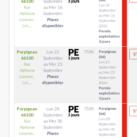
66100
Septembre
Lun 14
Rue
au
Mer 16
Septembre
Alphonse
Septembre
au Mer 16
Laveran ,
Places
Septembre
Lot....
disponibles
2026
Permis
exploitation
3 jours
Perpignan
Lun 21
759
€
Perpignan
S'
(66)
66100
Septembre
Lun 21
Rue
au
Mer 23
Septembre
Alphonse
Septembre
au Mer 23
Laveran ,
Places
Septembre
Lot....
disponibles
2026
Permis
exploitation
3 jours
Perpignan
Lun 28
759
€
Perpignan
S'
(66)
66100
Septembre
Lun 28
Rue
au
Mer 30
Septembre
Alphonse
Septembre
au Mer 30
Laveran ,
Places
Septembre