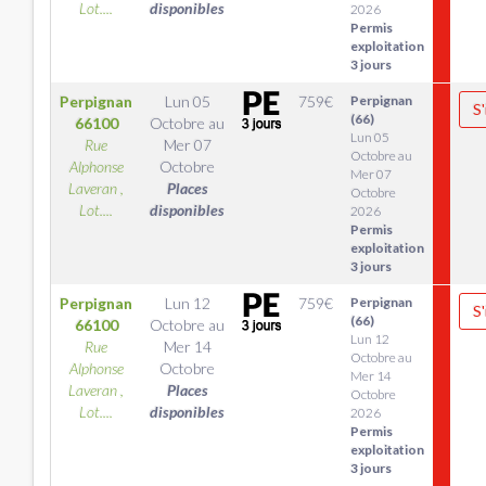
Lot....
disponibles
2026
Permis
exploitation
3 jours
Perpignan
Lun 05
759
€
Perpignan
S'
(66)
66100
Octobre
au
Lun 05
Rue
Mer 07
Octobre au
Alphonse
Octobre
Mer 07
Laveran ,
Places
Octobre
Lot....
disponibles
2026
Permis
exploitation
3 jours
Perpignan
Lun 12
759
€
Perpignan
S'
(66)
66100
Octobre
au
Lun 12
Rue
Mer 14
Octobre au
Alphonse
Octobre
Mer 14
Laveran ,
Places
Octobre
Lot....
disponibles
2026
Permis
exploitation
3 jours