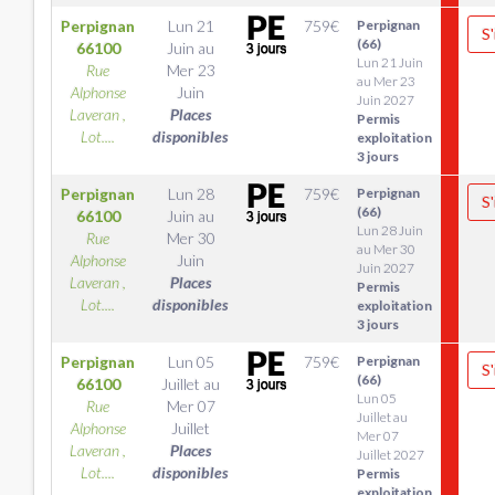
Perpignan
Lun 21
759
€
Perpignan
S'
(66)
66100
Juin
au
Lun 21 Juin
Rue
Mer 23
au Mer 23
Alphonse
Juin
Juin 2027
Laveran ,
Places
Permis
Lot....
disponibles
exploitation
3 jours
Perpignan
Lun 28
759
€
Perpignan
S'
(66)
66100
Juin
au
Lun 28 Juin
Rue
Mer 30
au Mer 30
Alphonse
Juin
Juin 2027
Laveran ,
Places
Permis
Lot....
disponibles
exploitation
3 jours
Perpignan
Lun 05
759
€
Perpignan
S'
(66)
66100
Juillet
au
Lun 05
Rue
Mer 07
Juillet au
Alphonse
Juillet
Mer 07
Laveran ,
Places
Juillet 2027
Lot....
disponibles
Permis
exploitation