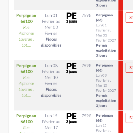
exploitation
3 jours
Perpignan
Lun 01
759
€
Perpignan
S'
(66)
66100
Février
au
Lun 01
Rue
Mer 03
Février au
Alphonse
Février
Mer 03
Laveran ,
Places
Février 2027
Lot....
disponibles
Permis
exploitation
3 jours
Perpignan
Lun 08
759
€
Perpignan
S'
(66)
66100
Février
au
Lun 08
Rue
Mer 10
Février au
Alphonse
Février
Mer 10
Laveran ,
Places
Février 2027
Lot....
disponibles
Permis
exploitation
3 jours
Perpignan
Lun 15
759
€
Perpignan
S'
(66)
66100
Février
au
Lun 15
Rue
Mer 17
Février au