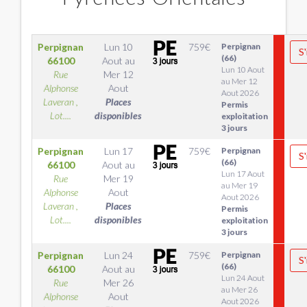
Perpignan
Lun 10
759
€
Perpignan
S'
(66)
66100
Aout
au
Lun 10 Aout
Rue
Mer 12
au Mer 12
Alphonse
Aout
Aout 2026
Laveran ,
Places
Permis
Lot....
disponibles
exploitation
3 jours
Perpignan
Lun 17
759
€
Perpignan
S'
(66)
66100
Aout
au
Lun 17 Aout
Rue
Mer 19
au Mer 19
Alphonse
Aout
Aout 2026
Laveran ,
Places
Permis
Lot....
disponibles
exploitation
3 jours
Perpignan
Lun 24
759
€
Perpignan
S'
(66)
66100
Aout
au
Lun 24 Aout
Rue
Mer 26
au Mer 26
Alphonse
Aout
Aout 2026