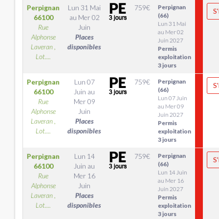
Perpignan
Lun 31 Mai
759
€
Perpignan
S'
(66)
66100
au
Mer 02
Lun 31 Mai
Rue
Juin
au Mer 02
Alphonse
Places
Juin 2027
Laveran ,
disponibles
Permis
Lot....
exploitation
3 jours
Perpignan
Lun 07
759
€
Perpignan
S'
(66)
66100
Juin
au
Lun 07 Juin
Rue
Mer 09
au Mer 09
Alphonse
Juin
Juin 2027
Laveran ,
Places
Permis
Lot....
disponibles
exploitation
3 jours
Perpignan
Lun 14
759
€
Perpignan
S'
(66)
66100
Juin
au
Lun 14 Juin
Rue
Mer 16
au Mer 16
Alphonse
Juin
Juin 2027
Laveran ,
Places
Permis
Lot....
disponibles
exploitation
3 jours