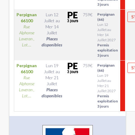
3 jours
Perpignan
Lun 12
759
€
Perpignan
S'
(66)
66100
Juillet
au
Lun 12
Rue
Mer 14
Juillet au
Alphonse
Juillet
Mer 14
Laveran ,
Places
Juillet 2027
Lot....
disponibles
Permis
exploitation
3 jours
Perpignan
Lun 19
759
€
Perpignan
S'
(66)
66100
Juillet
au
Lun 19
Rue
Mer 21
Juillet au
Alphonse
Juillet
Mer 21
Laveran ,
Places
Juillet 2027
Lot....
disponibles
Permis
exploitation
3 jours