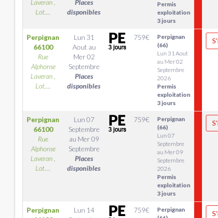
Laveran ,
Places
Permis
Lot....
disponibles
exploitation
3 jours
Perpignan
Lun 31
759
€
Perpignan
S'
(66)
66100
Aout
au
Lun 31 Aout
Rue
Mer 02
au Mer 02
Alphonse
Septembre
Septembre
Laveran ,
Places
2026
Lot....
disponibles
Permis
exploitation
3 jours
Perpignan
Lun 07
759
€
Perpignan
S'
(66)
66100
Septembre
Lun 07
Rue
au
Mer 09
Septembre
Alphonse
Septembre
au Mer 09
Laveran ,
Places
Septembre
Lot....
disponibles
2026
Permis
exploitation
3 jours
Perpignan
Lun 14
759
€
Perpignan
S'
(66)