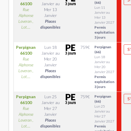
(66)
66100
Janvier
au
Lun 11
Rue
Mer 13
Janvier au
Alphonse
Janvier
Mer 13
Laveran ,
Places
Janvier 2027
Lot....
disponibles
Permis
exploitation
3 jours
Perpignan
Lun 18
759
€
Perpignan
S'
(66)
66100
Janvier
au
Lun 18
Rue
Mer 20
Janvier au
Alphonse
Janvier
Mer 20
Laveran ,
Places
Janvier 2027
Lot....
disponibles
Permis
exploitation
3 jours
Perpignan
Lun 25
759
€
Perpignan
S'
(66)
66100
Janvier
au
Lun 25
Rue
Mer 27
Janvier au
Alphonse
Janvier
Mer 27
Laveran ,
Places
Janvier 2027
Lot....
disponibles
Permis