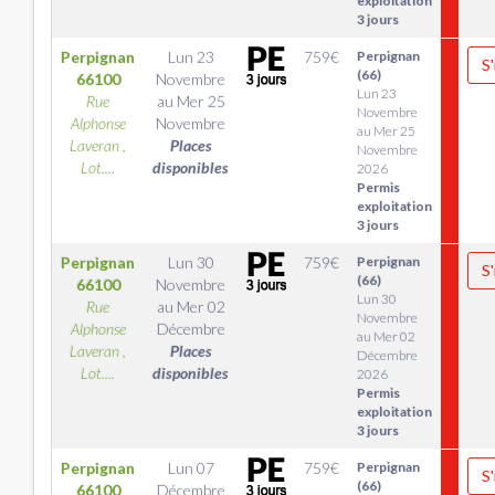
exploitation
3 jours
Perpignan
Lun 23
759
€
Perpignan
S'
(66)
66100
Novembre
Lun 23
Rue
au
Mer 25
Novembre
Alphonse
Novembre
au Mer 25
Laveran ,
Places
Novembre
Lot....
disponibles
2026
Permis
exploitation
3 jours
Perpignan
Lun 30
759
€
Perpignan
S'
(66)
66100
Novembre
Lun 30
Rue
au
Mer 02
Novembre
Alphonse
Décembre
au Mer 02
Laveran ,
Places
Décembre
Lot....
disponibles
2026
Permis
exploitation
3 jours
Perpignan
Lun 07
759
€
Perpignan
S'
(66)
66100
Décembre