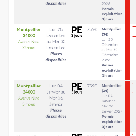
disponibles
2026
Permis
exploitation
3 jours
Montpellier
Lun 28
759
€
Montpellier
(34)
34000
Décembre
Lun 28
Avenue Nina
au
Mer 30
Décembre
Simone
Décembre
au Mer 30
Places
Décembre
disponibles
2026
Permis
exploitation
3 jours
Montpellier
Lun 04
759
€
Montpellier
(34)
34000
Janvier
au
Lun 04
Avenue Nina
Mer 06
Janvier au
Simone
Janvier
Mer 06
Places
Janvier 2027
disponibles
Permis
exploitation
3 jours