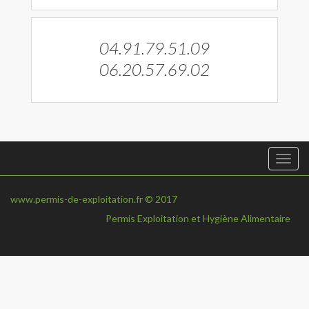
04.91.79.51.09
06.20.57.69.02
Togg
navi
www.permis-de-exploitation.fr © 2017
Permis Exploitation et Hygiène Alimentaire