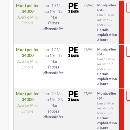
Montpellier
Lun 10 Mai
759
€
Montpellier
(34)
34000
au
Mer 12
Lun 10 Mai
Avenue Nina
Mai
au Mer 12
Simone
Places
Mai 2027
disponibles
Permis
exploitation
3 jours
Montpellier
Lun 17 Mai
759
€
Montpellier
(34)
34000
au
Mer 19
Lun 17 Mai
Avenue Nina
Mai
au Mer 19
Simone
Places
Mai 2027
disponibles
Permis
exploitation
3 jours
Montpellier
Lun 24 Mai
759
€
Montpellier
(34)
34000
au
Mer 26
Lun 24 Mai
Avenue Nina
Mai
au Mer 26
Simone
Places
Mai 2027
disponibles
Permis
exploitation
3 jours