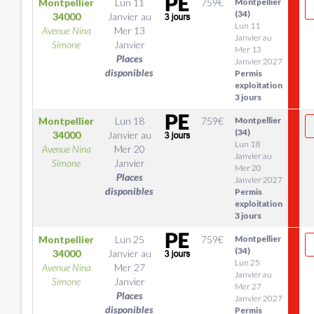
Montpellier
Lun 11
759
€
Montpellier
(34)
34000
Janvier
au
Lun 11
Avenue Nina
Mer 13
Janvier au
Simone
Janvier
Mer 13
Places
Janvier 2027
disponibles
Permis
exploitation
3 jours
Montpellier
Lun 18
759
€
Montpellier
(34)
34000
Janvier
au
Lun 18
Avenue Nina
Mer 20
Janvier au
Simone
Janvier
Mer 20
Places
Janvier 2027
disponibles
Permis
exploitation
3 jours
Montpellier
Lun 25
759
€
Montpellier
(34)
34000
Janvier
au
Lun 25
Avenue Nina
Mer 27
Janvier au
Simone
Janvier
Mer 27
Places
Janvier 2027
disponibles
Permis