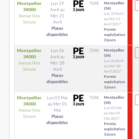
Montpellier
Lun 19
759
€
Montpellier
(34)
34000
Avril
au
Lun 19 Avril
Avenue Nina
Mer 21
au Mer 21
Simone
Avril
Avril 2027
Places
Permis
disponibles
exploitation
3 jours
Montpellier
Lun 26
759
€
Montpellier
(34)
34000
Avril
au
Lun 26 Avril
Avenue Nina
Mer 28
au Mer 28
Simone
Avril
Avril 2027
Places
Permis
disponibles
exploitation
3 jours
Montpellier
Lun 03 Mai
759
€
Montpellier
(34)
34000
au
Mer 05
Lun 03 Mai
Avenue Nina
Mai
au Mer 05
Simone
Places
Mai 2027
disponibles
Permis
exploitation
3 jours