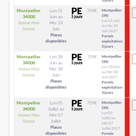
3 jours
Montpellier
Lun 21
759
€
Montpellier
(34)
34000
Juin
au
Lun 21 Juin
Avenue Nina
Mer 23
au Mer 23
Simone
Juin
Juin 2027
Places
Permis
disponibles
exploitation
3 jours
Montpellier
Lun 28
759
€
Montpellier
(34)
34000
Juin
au
Lun 28 Juin
Avenue Nina
Mer 30
au Mer 30
Simone
Juin
Juin 2027
Places
Permis
disponibles
exploitation
3 jours
Montpellier
Lun 05
759
€
Montpellier
(34)
34000
Juillet
au
Lun 05
Avenue Nina
Mer 07
Juillet au
Simone
Juillet
Mer 07
Places
Juillet 2027
disponibles
Permis