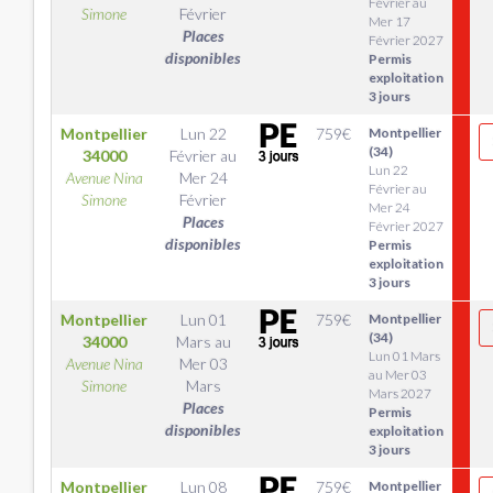
Février au
Simone
Février
Mer 17
Places
Février 2027
disponibles
Permis
exploitation
3 jours
Montpellier
Lun 22
759
€
Montpellier
(34)
34000
Février
au
Lun 22
Avenue Nina
Mer 24
Février au
Simone
Février
Mer 24
Places
Février 2027
disponibles
Permis
exploitation
3 jours
Montpellier
Lun 01
759
€
Montpellier
(34)
34000
Mars
au
Lun 01 Mars
Avenue Nina
Mer 03
au Mer 03
Simone
Mars
Mars 2027
Places
Permis
disponibles
exploitation
3 jours
Montpellier
Lun 08
759
€
Montpellier