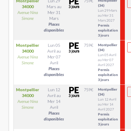
Montpellier
Lun 29
759
€
Montpellier
(34)
34000
Mars
au
Lun 29 Mars
Avenue Nina
Mer 31
au Mer 31
Simone
Mars
Mars 2027
Places
Permis
disponibles
exploitation
3 jours
Montpellier
Lun 05
759
€
Montpellier
(34)
34000
Avril
au
Lun 05 Avril
Avenue Nina
Mer 07
au Mer 07
Simone
Avril
Avril 2027
Places
Permis
disponibles
exploitation
3 jours
Montpellier
Lun 12
759
€
Montpellier
(34)
34000
Avril
au
Lun 12 Avril
Avenue Nina
Mer 14
au Mer 14
Simone
Avril
Avril 2027
Places
Permis
disponibles
exploitation
3 jours