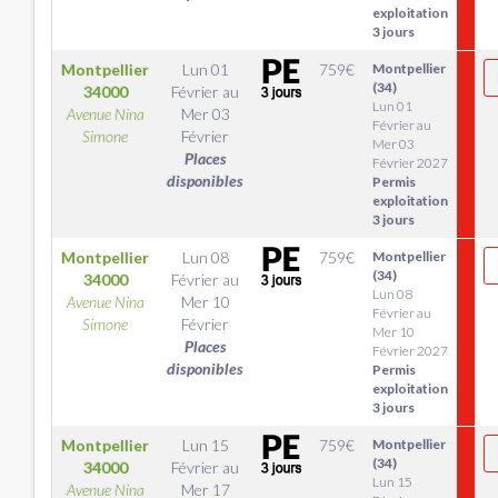
exploitation
3 jours
Montpellier
Lun 01
759
€
Montpellier
(34)
34000
Février
au
Lun 01
Avenue Nina
Mer 03
Février au
Simone
Février
Mer 03
Places
Février 2027
disponibles
Permis
exploitation
3 jours
Montpellier
Lun 08
759
€
Montpellier
(34)
34000
Février
au
Lun 08
Avenue Nina
Mer 10
Février au
Simone
Février
Mer 10
Places
Février 2027
disponibles
Permis
exploitation
3 jours
Montpellier
Lun 15
759
€
Montpellier
(34)
34000
Février
au
Lun 15
Avenue Nina
Mer 17