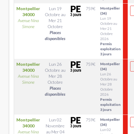
Montpellier
Lun 19
759
€
Montpellier
(34)
34000
Octobre
au
Lun 19
Avenue Nina
Mer 21
Octobre au
Simone
Octobre
Mer 21
Places
Octobre
disponibles
2026
Permis
exploitation
3 jours
Montpellier
Lun 26
759
€
Montpellier
(34)
34000
Octobre
au
Lun 26
Avenue Nina
Mer 28
Octobre au
Simone
Octobre
Mer 28
Places
Octobre
disponibles
2026
Permis
exploitation
3 jours
Montpellier
Lun 02
759
€
Montpellier
(34)
34000
Novembre
Lun 02
Avenue Nina
au
Mer 04