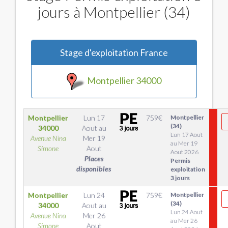
jours à Montpellier (34)
Stage d'exploitation France
Montpellier 34000
Montpellier
Lun 17
759
€
Montpellier
(34)
34000
Aout
au
Lun 17 Aout
Avenue Nina
Mer 19
au Mer 19
Simone
Aout
Aout 2026
Places
Permis
disponibles
exploitation
3 jours
Montpellier
Lun 24
759
€
Montpellier
(34)
34000
Aout
au
Lun 24 Aout
Avenue Nina
Mer 26
au Mer 26
Simone
Aout