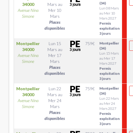
(34)
34000
Mars
au
Lun 08 Mars
Avenue Nina
Mer 10
au Mer 10
Simone
Mars
Mars 2027
Places
Permis
disponibles
exploitation
3 jours
Montpellier
Lun 15
759
€
Montpellier
(34)
34000
Mars
au
Lun 15 Mars
Avenue Nina
Mer 17
au Mer 17
Simone
Mars
Mars 2027
Places
Permis
disponibles
exploitation
3 jours
Montpellier
Lun 22
759
€
Montpellier
(34)
34000
Mars
au
Lun 22 Mars
Avenue Nina
Mer 24
au Mer 24
Simone
Mars
Mars 2027
Places
Permis
disponibles
exploitation
3 jours