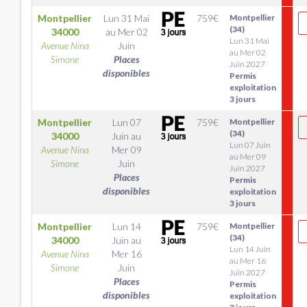
Montpellier
Lun 31 Mai
759
€
Montpellier
(34)
34000
au
Mer 02
Lun 31 Mai
Avenue Nina
Juin
au Mer 02
Simone
Places
Juin 2027
disponibles
Permis
exploitation
3 jours
Montpellier
Lun 07
759
€
Montpellier
(34)
34000
Juin
au
Lun 07 Juin
Avenue Nina
Mer 09
au Mer 09
Simone
Juin
Juin 2027
Places
Permis
disponibles
exploitation
3 jours
Montpellier
Lun 14
759
€
Montpellier
(34)
34000
Juin
au
Lun 14 Juin
Avenue Nina
Mer 16
au Mer 16
Simone
Juin
Juin 2027
Places
Permis
disponibles
exploitation