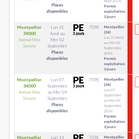
Aout 2026
Places
Permis
disponibles
exploitation
3 jours
Montpellier
Lun 31
759
€
Montpellier
(34)
34000
Aout
au
Lun 31 Aout
Avenue Nina
Mer 02
au Mer 02
Simone
Septembre
Septembre
Places
2026
disponibles
Permis
exploitation
3 jours
Montpellier
Lun 07
759
€
Montpellier
(34)
34000
Septembre
Lun 07
Avenue Nina
au
Mer 09
Septembre
Simone
Septembre
au Mer 09
Places
Septembre
disponibles
2026
Permis
exploitation
3 jours
Montpellier
Lun 14
759
€
Montpellier